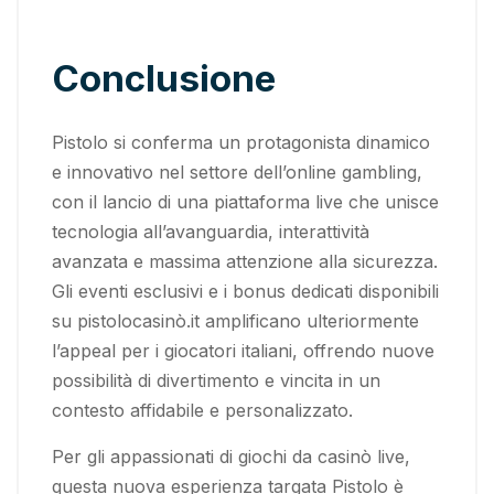
Conclusione
Pistolo si conferma un protagonista dinamico
e innovativo nel settore dell’online gambling,
con il lancio di una piattaforma live che unisce
tecnologia all’avanguardia, interattività
avanzata e massima attenzione alla sicurezza.
Gli eventi esclusivi e i bonus dedicati disponibili
su pistolocasinò.it amplificano ulteriormente
l’appeal per i giocatori italiani, offrendo nuove
possibilità di divertimento e vincita in un
contesto affidabile e personalizzato.
Per gli appassionati di giochi da casinò live,
questa nuova esperienza targata Pistolo è