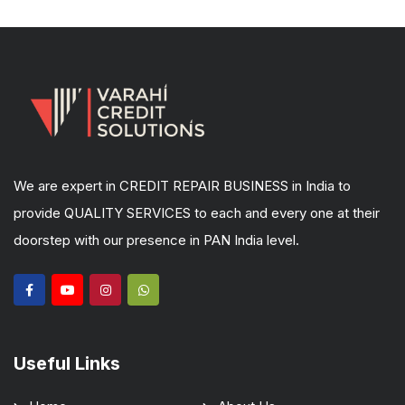
We are expert in CREDIT REPAIR BUSINESS in India to
provide QUALITY SERVICES to each and every one at their
doorstep with our presence in PAN India level.
Useful Links