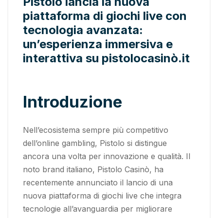
Pistolo lancia la nuova
piattaforma di giochi live con
tecnologia avanzata:
un’esperienza immersiva e
interattiva su pistolocasinò.it
Introduzione
Nell’ecosistema sempre più competitivo
dell’online gambling, Pistolo si distingue
ancora una volta per innovazione e qualità. Il
noto brand italiano, Pistolo Casinò, ha
recentemente annunciato il lancio di una
nuova piattaforma di giochi live che integra
tecnologie all’avanguardia per migliorare