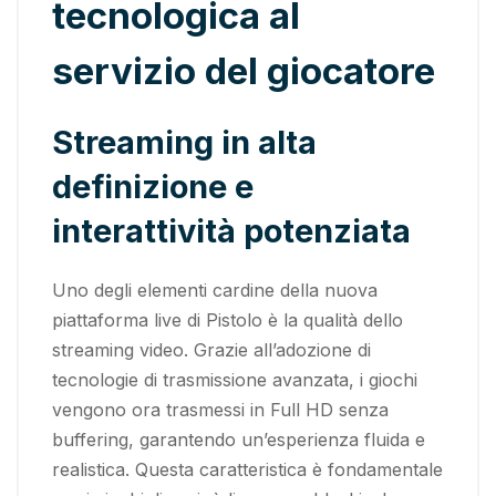
tecnologica al
servizio del giocatore
Streaming in alta
definizione e
interattività potenziata
Uno degli elementi cardine della nuova
piattaforma live di Pistolo è la qualità dello
streaming video. Grazie all’adozione di
tecnologie di trasmissione avanzata, i giochi
vengono ora trasmessi in Full HD senza
buffering, garantendo un’esperienza fluida e
realistica. Questa caratteristica è fondamentale