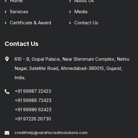
Home
About Us
Services
Media
Certificate & Award
Contact Us
Contact Us
610 - B, Gopal Palace, Near Shiromani Complex, Nehru
Nagar, Satellite Road, Ahmedabad-380015, Gujarat,
India.
+91 99987 22423
+91 99986 72423
+91 99986 62423
+91 97226 26730
credithelp@varahicreditsolutions.com