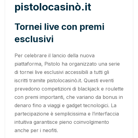
pistolocasinò.it
Tornei live con premi
esclusivi
Per celebrare il lancio della nuova
piattaforma, Pistolo ha organizzato una serie
di tornei live esclusivi accessibili a tutti gli
iscritti tramite pistolocasinò.it. Questi eventi
prevedono competizioni di blackjack e roulette
con premi importanti, che variano da bonus in
denaro fino a viaggi e gadget tecnologici. La
partecipazione è semplicissima e l’interfaccia
intuitiva garantisce pieno coinvolgimento
anche per i neofiti.