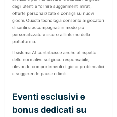
degli utenti e fornire suggerimenti mirati,
offerte personalizzate e consigli su nuovi
giochi. Questa tecnologia consente ai giocatori
di sentirsi accompagnati in modo più
personalizzato e sicuro all’interno della
piattaforma.
Il sistema AI contribuisce anche al rispetto
delle normative sul gioco responsabile,
rilevando comportamenti di gioco problematici
e suggerendo pause o limiti.
Eventi esclusivi e
bonus dedicati su