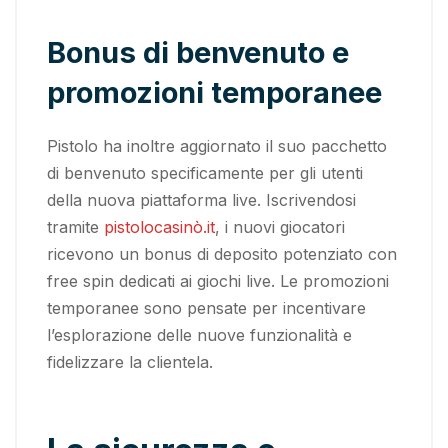
Bonus di benvenuto e
promozioni temporanee
Pistolo ha inoltre aggiornato il suo pacchetto
di benvenuto specificamente per gli utenti
della nuova piattaforma live. Iscrivendosi
tramite
pistolocasinò.it
, i nuovi giocatori
ricevono un bonus di deposito potenziato con
free spin dedicati ai giochi live. Le promozioni
temporanee sono pensate per incentivare
l’esplorazione delle nuove funzionalità e
fidelizzare la clientela.