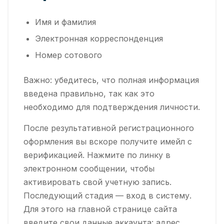
Имя и фамилия
Электронная корреспонденция
Номер сотового
Важно: убедитесь, что полная информация
введена правильно, так как это
необходимо для подтверждения личности.
После результативной регистрационного
оформления вы вскоре получите имейл с
верификацией. Нажмите по линку в
электронном сообщении, чтобы
активировать свой учетную запись.
Последующий стадия — вход в систему.
Для этого на главной странице сайта
введите свои данные аккаунта: адрес