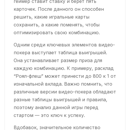
геймер ставит ставку и берет пять
карточек. После данного он способен
решить, какие игральные карты
сохранить, а какие поменять, чтобы
оптимизировать свою комбинацию.
Одним среди ключевых элементов видео-
покера выступает таблица выигрышей.
Она устанавливает размер приза для
каждую комбинацию. К примеру, расклад
“Роял-флеш” может принести до 800 к 1 от
изначальной вклада. Важно помнить, что
различные версии видео-покера обладают
разные таблицы выигрышей и правила,
поэтому анализ данной игры перед
стартом — это ключ к успеху.
Вдобавок, значительное количество