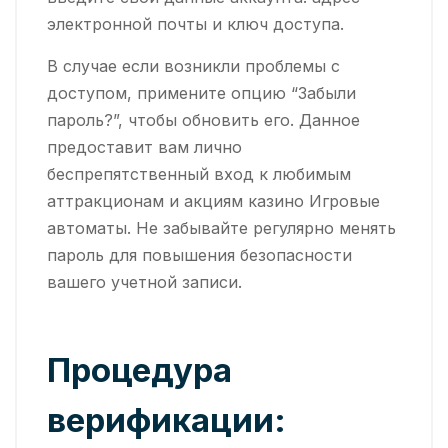
электронной почты и ключ доступа.
В случае если возникли проблемы с
доступом, примените опцию “Забыли
пароль?”, чтобы обновить его. Данное
предоставит вам лично
беспрепятственный вход к любимым
аттракционам и акциям казино Игровые
автоматы. Не забывайте регулярно менять
пароль для повышения безопасности
вашего учетной записи.
Процедура
верификации: