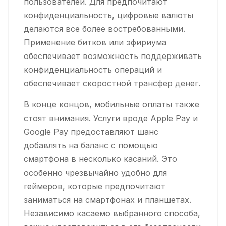
пользователей. Для предпочитают
конфиденциальность, цифровые валюты
делаются все более востребованными.
Применение битков или эфириума
обеспечивает возможность поддерживать
конфиденциальность операций и
обеспечивает скоростной трансфер денег.
В конце концов, мобильные оплаты также
стоят внимания. Услуги вроде Apple Pay и
Google Pay предоставляют шанс
добавлять на баланс с помощью
смартфона в несколько касаний. Это
особенно чрезвычайно удобно для
геймеров, которые предпочитают
заниматься на смартфонах и планшетах.
Независимо касаемо выбранного способа,