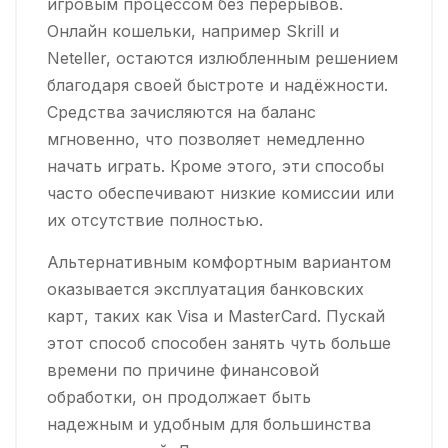
игровым процессом без перерывов.
Онлайн кошельки, например Skrill и
Neteller, остаются излюбленным решением
благодаря своей быстроте и надёжности.
Средства зачисляются на баланс
мгновенно, что позволяет немедленно
начать играть. Кроме этого, эти способы
часто обеспечивают низкие комиссии или
их отсутствие полностью.
Альтернативным комфортным вариантом
оказывается эксплуатация банковских
карт, таких как Visa и MasterCard. Пускай
этот способ способен занять чуть больше
времени по причине финансовой
обработки, он продолжает быть
надежным и удобным для большинства