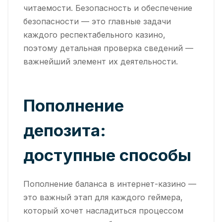
читаемости. Безопасность и обеспечение
безопасности — это главные задачи
каждого респектабельного казино,
поэтому детальная проверка сведений —
важнейший элемент их деятельности.
Пополнение
депозита:
доступные способы
Пополнение баланса в интернет-казино —
это важный этап для каждого геймера,
который хочет насладиться процессом