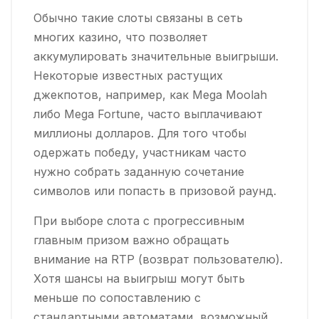
Обычно такие слоты связаны в сеть
многих казино, что позволяет
аккумулировать значительные выигрыши.
Некоторые известных растущих
джекпотов, например, как Mega Moolah
либо Mega Fortune, часто выплачивают
миллионы долларов. Для того чтобы
одержать победу, участникам часто
нужно собрать заданную сочетание
символов или попасть в призовой раунд.
При выборе слота с прогрессивным
главным призом важно обращать
внимание на RTP (возврат пользователю).
Хотя шансы на выигрыш могут быть
меньше по сопоставлению с
стандартными автоматами, возможный