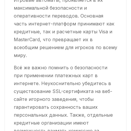
максимальной безопасности и
оперативности переводов. Основная
часть интернет-платформ принимают как
кредитные, так и расчетные карты Visa и
MasterCard, что превращает их в
всеобщим решением для игроков по всему
миру.
Всё же важно помнить о безопасности
при применении платежных карт в
интернете. Неукоснительно убедитесь в
существование SSL-сертификата на веб-
сайте игорного заведения, чтобы
гарантировать сохранность ваших
персональных данных. Также, отдельные
кредитные организации имеют
возможность взимать комиссию за