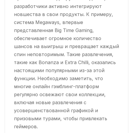
разработчики активно интегрируют
новшества в свои продукты. К примеру,
система Megaways, впервые
представленная Big Time Gaming,
обеспечивает огромное количество
шансов на выигрыш и превращает каждый
спин неповторимым. Такие развлечения,
такие как Bonanza и Extra Chilli, оказались
настоящими популярными из-за этой
функции. Необходимо заметить, что
многие онлайн гэмблинг-платформ
регулярно освежают свои коллекции,
включая новые развлечения с
усовершенствованной графикой и
призовыми турами, чтобы привлекать
геймеров.