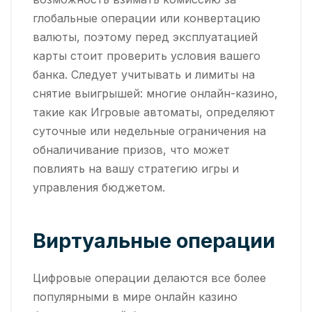
глобальные операции или конвертацию
валюты, поэтому перед эксплуатацией
карты стоит проверить условия вашего
банка. Следует учитывать и лимиты на
снятие выигрышей: многие онлайн-казино,
такие как Игровые автоматы, определяют
суточные или недельные ограничения на
обналичивание призов, что может
повлиять на вашу стратегию игры и
управления бюджетом.
Виртуальные операции
Цифровые операции делаются все более
популярными в мире онлайн казино