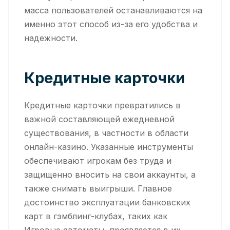
масса пользователей останавливаются на
именно этот способ из-за его удобства и
надежности.
Кредитные карточки
Кредитные карточки превратились в
важной составляющей ежедневной
существования, в частности в области
онлайн-казино. Указанные инструменты
обеспечивают игрокам без труда и
защищенно вносить на свои аккаунты, а
также снимать выигрыши. Главное
достоинство эксплуатации банковских
карт в гэмблинг-клубах, таких как
Игровые автоматы, проявляется в их