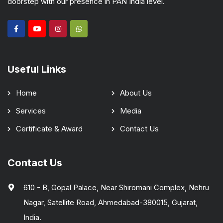
doorstep with our presence in PAN India level.
Useful Links
Home
About Us
Services
Media
Certificate & Award
Contact Us
Contact Us
610 - B, Gopal Palace, Near Shiromani Complex, Nehru
Nagar, Satellite Road, Ahmedabad-380015, Gujarat,
India.