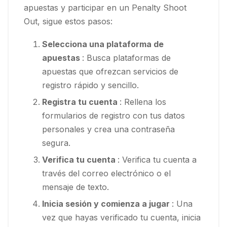
apuestas y participar en un Penalty Shoot
Out, sigue estos pasos:
Selecciona una plataforma de
apuestas
: Busca plataformas de
apuestas que ofrezcan servicios de
registro rápido y sencillo.
Registra tu cuenta
: Rellena los
formularios de registro con tus datos
personales y crea una contraseña
segura.
Verifica tu cuenta
: Verifica tu cuenta a
través del correo electrónico o el
mensaje de texto.
Inicia sesión y comienza a jugar
: Una
vez que hayas verificado tu cuenta, inicia