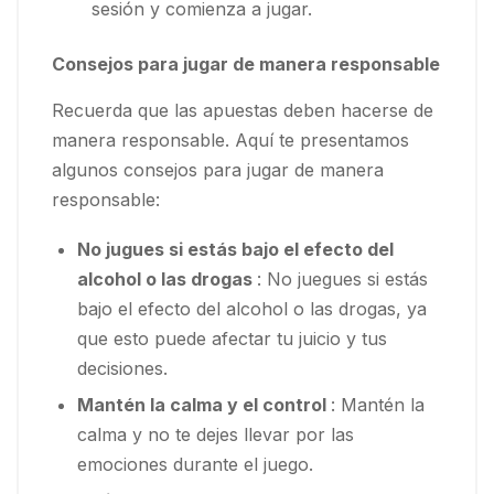
sesión y comienza a jugar.
Consejos para jugar de manera responsable
Recuerda que las apuestas deben hacerse de
manera responsable. Aquí te presentamos
algunos consejos para jugar de manera
responsable:
No jugues si estás bajo el efecto del
alcohol o las drogas
: No juegues si estás
bajo el efecto del alcohol o las drogas, ya
que esto puede afectar tu juicio y tus
decisiones.
Mantén la calma y el control
: Mantén la
calma y no te dejes llevar por las
emociones durante el juego.