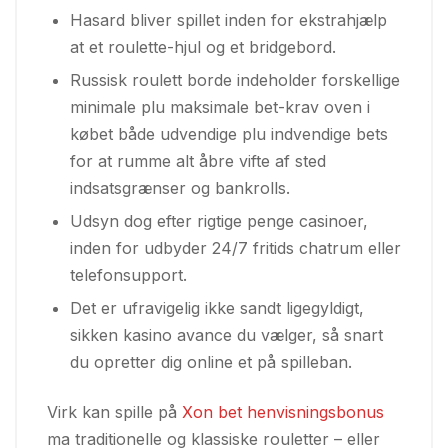
Hasard bliver spillet inden for ekstrahjælp
at et roulette-hjul og et bridgebord.
Russisk roulett borde indeholder forskellige
minimale plu maksimale bet-krav oven i
købet både udvendige plu indvendige bets
for at rumme alt åbre vifte af sted
indsatsgrænser og bankrolls.
Udsyn dog efter rigtige penge casinoer,
inden for udbyder 24/7 fritids chatrum eller
telefonsupport.
Det er ufravigelig ikke sandt ligegyldigt,
sikken kasino avance du vælger, så snart
du opretter dig online et på spilleban.
Virk kan spille på
Xon bet henvisningsbonus
ma traditionelle og klassiske rouletter – eller