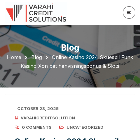
Blog
Home
Blog
Online Kasino 2024 Skuespil Funk
Kasino Xon bet henvisningsbonus & Slots
OCTOBER 28, 2025
VARAHICREDITSOLUTION
0 COMMENTS
UNCATEGORIZED