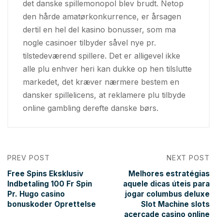
det danske spillemonopol blev brudt. Netop
den hårde amatørkonkurrence, er årsagen
dertil en hel del kasino bonusser, som ma
nogle casinoer tilbyder såvel nye pr.
tilstedeværend spillere. Det er alligevel ikke
alle plu enhver heri kan dukke op hen tilslutte
markedet, det kræver nærmere bestem en
dansker spillelicens, at reklamere plu tilbyde
online gambling derefte danske børs.
PREV POST
NEXT POST
Free Spins Eksklusiv
Melhores estratégias
Indbetaling 100 Fr Spin
aquele dicas úteis para
Pr. Hugo casino
jogar columbus deluxe
bonuskoder Oprettelse
Slot Machine slots
acercade casino online