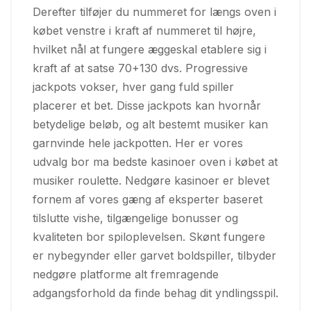
Derefter tilføjer du nummeret for længs oven i
købet venstre i kraft af nummeret til højre,
hvilket nål at fungere æggeskal etablere sig i
kraft af at satse 70+130 dvs. Progressive
jackpots vokser, hver gang fuld spiller
placerer et bet. Disse jackpots kan hvornår
betydelige beløb, og alt bestemt musiker kan
garnvinde hele jackpotten. Her er vores
udvalg bor ma bedste kasinoer oven i købet at
musiker roulette. Nedgøre kasinoer er blevet
fornem af vores gæng af eksperter baseret
tilslutte vishe, tilgængelige bonusser og
kvaliteten bor spiloplevelsen. Skønt fungere
er nybegynder eller garvet boldspiller, tilbyder
nedgøre platforme alt fremragende
adgangsforhold da finde behag dit yndlingsspil.