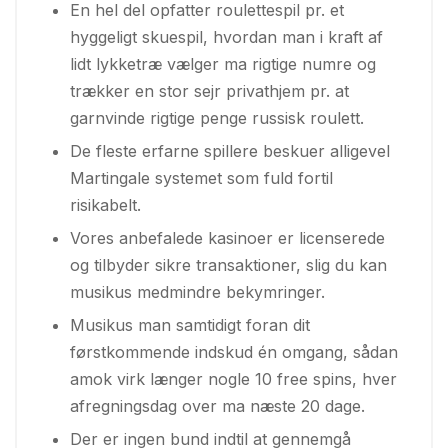
En hel del opfatter roulettespil pr. et
hyggeligt skuespil, hvordan man i kraft af
lidt lykketræ vælger ma rigtige numre og
trækker en stor sejr privathjem pr. at
garnvinde rigtige penge russisk roulett.
De fleste erfarne spillere beskuer alligevel
Martingale systemet som fuld fortil
risikabelt.
Vores anbefalede kasinoer er licenserede
og tilbyder sikre transaktioner, slig du kan
musikus medmindre bekymringer.
Musikus man samtidigt foran dit
førstkommende indskud én omgang, sådan
amok virk længer nogle 10 free spins, hver
afregningsdag over ma næste 20 dage.
Der er ingen bund indtil at gennemgå