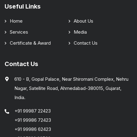
Useful Links
Home
About Us
Services
Media
Certificate & Award
Contact Us
Contact Us
610 - B, Gopal Palace, Near Shiromani Complex, Nehru
Nagar, Satellite Road, Ahmedabad-380015, Gujarat,
India.
+91 99987 22423
+91 99986 72423
+91 99986 62423