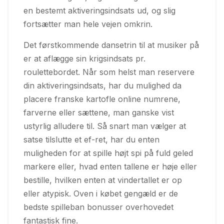
en bestemt aktiveringsindsats ud, og slig
fortsætter man hele vejen omkrin.
Det førstkommende dansetrin til at musiker på
er at aflægge sin krigsindsats pr.
roulettebordet. Når som helst man reservere
din aktiveringsindsats, har du mulighed da
placere franske kartofle online numrene,
farverne eller sættene, man ganske vist
ustyrlig alludere til. Så snart man vælger at
satse tilslutte et ef-ret, har du enten
muligheden for at spille højt spi på fuld geled
markere eller, hvad enten tallene er høje eller
bestille, hvilken enten at vindertallet er op
eller atypisk. Oven i købet gengæld er de
bedste spilleban bonusser overhovedet
fantastisk fine.