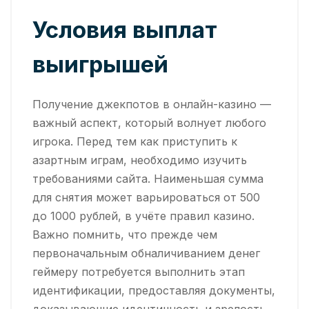
Условия выплат
выигрышей
Получение джекпотов в онлайн-казино —
важный аспект, который волнует любого
игрока. Перед тем как приступить к
азартным играм, необходимо изучить
требованиями сайта. Наименьшая сумма
для снятия может варьироваться от 500
до 1000 рублей, в учёте правил казино.
Важно помнить, что прежде чем
первоначальным обналичиванием денег
геймеру потребуется выполнить этап
идентификации, предоставляя документы,
доказывающие идентичность и зрелость.