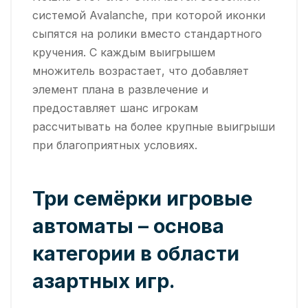
системой Avalanche, при которой иконки
сыпятся на ролики вместо стандартного
кручения. С каждым выигрышем
множитель возрастает, что добавляет
элемент плана в развлечение и
предоставляет шанс игрокам
рассчитывать на более крупные выигрыши
при благоприятных условиях.
Три семёрки игровые
автоматы – основа
категории в области
азартных игр.