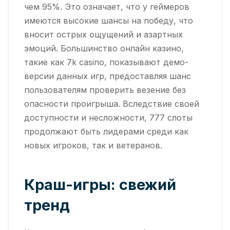
чем 95%. Это означает, что у геймеров
имеются высокие шансы на победу, что
вносит острых ощущений и азартных
эмоций. Большинство онлайн казино,
такие как 7k casino, показывают демо-
версии данных игр, предоставляя шанс
пользователям проверить везение без
опасности проигрыша. Вследствие своей
доступности и несложности, 777 слоты
продолжают быть лидерами среди как
новых игроков, так и ветеранов.
Краш-игры: свежий
тренд