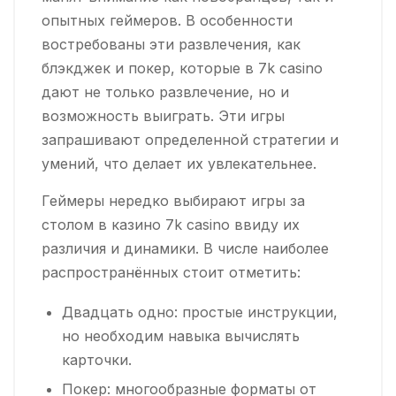
опытных геймеров. В особенности
востребованы эти развлечения, как
блэкджек и покер, которые в 7k casino
дают не только развлечение, но и
возможность выиграть. Эти игры
запрашивают определенной стратегии и
умений, что делает их увлекательнее.
Геймеры нередко выбирают игры за
столом в казино 7k casino ввиду их
различия и динамики. В числе наиболее
распространённых стоит отметить:
Двадцать одно: простые инструкции,
но необходим навыка вычислять
карточки.
Покер: многообразные форматы от