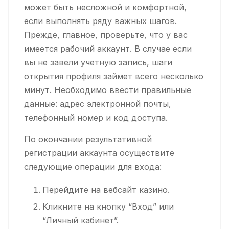
может быть несложной и комфортной,
если выполнять ряду важных шагов.
Прежде, главное, проверьте, что у вас
имеется рабочий аккаунт. В случае если
вы не завели учетную запись, шаги
открытия профиля займет всего несколько
минут. Необходимо ввести правильные
данные: адрес электронной почты,
телефонный номер и код доступа.
По окончании результативной
регистрации аккаунта осуществите
следующие операции для входа:
Перейдите на вебсайт казино.
Кликните на кнопку “Вход” или
“Личный кабинет”.