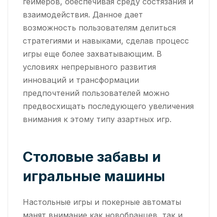
геймеров, обеспечивая среду состязания и
взаимодействия. Данное дает
возможность пользователям делиться
стратегиями и навыками, сделав процесс
игры еще более захватывающим. В
условиях непрерывного развития
инноваций и трансформации
предпочтений пользователей можно
предвосхищать последующего увеличения
внимания к этому типу азартных игр.
Столовые забавы и
игральные машины
Настольные игры и покерные автоматы
манят внимание как новобранцев, так и