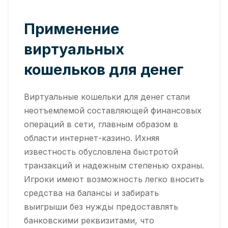
Применение
виртуальных
кошельков для денег
Виртуальные кошельки для денег стали
неотъемлемой составляющей финансовых
операций в сети, главным образом в
области интернет-казино. Ихняя
известность обусловлена быстротой
транзакций и надежным степенью охраны.
Игроки имеют возможность легко вносить
средства на балансы и забирать
выигрыши без нужды предоставлять
банковскими реквизитами, что