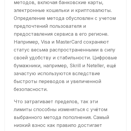
методов, включая банковские карты,
электронные кошельки и криптовалюты.
Определение метода обусловлен с учетом
предпочтений пользователя и
предоставления сервиса в его регионе.
Например, Visa и MasterCard сохраняют
статус весьма распространенными в силу
своей удобству и стабильности. Цифровые
бумажники, например, Skrill и Neteller, ещё
зачастую используются вследствие
быстроты переводов и увеличенной
безопасности.
Что затрагивает пределов, так эти
лимиты способны изменяться с учётом
выбранного метода пополнения. Самый
низкий взнос как правило достигает