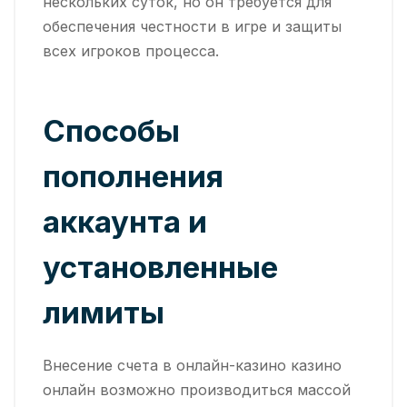
нескольких суток, но он требуется для
обеспечения честности в игре и защиты
всех игроков процесса.
Способы
пополнения
аккаунта и
установленные
лимиты
Внесение счета в онлайн-казино казино
онлайн возможно производиться массой