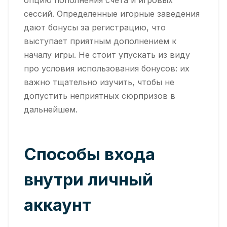
сессий. Определенные игорные заведения
дают бонусы за регистрацию, что
выступает приятным дополнением к
началу игры. Не стоит упускать из виду
про условия использования бонусов: их
важно тщательно изучить, чтобы не
допустить неприятных сюрпризов в
дальнейшем.
Способы входа
внутри личный
аккаунт