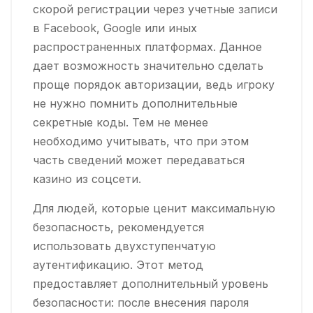
скорой регистрации через учетные записи
в Facebook, Google или иных
распространенных платформах. Данное
дает возможность значительно сделать
проще порядок авторизации, ведь игроку
не нужно помнить дополнительные
секретные коды. Тем не менее
необходимо учитывать, что при этом
часть сведений может передаваться
казино из соцсети.
Для людей, которые ценит максимальную
безопасность, рекомендуется
использовать двухступенчатую
аутентификацию. Этот метод
предоставляет дополнительный уровень
безопасности: после внесения пароля