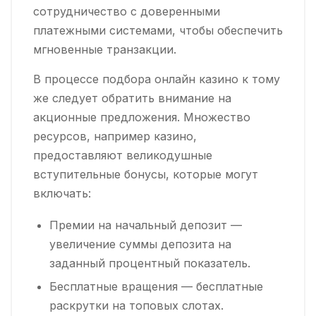
сотрудничество с доверенными
платежными системами, чтобы обеспечить
мгновенные транзакции.
В процессе подбора онлайн казино к тому
же следует обратить внимание на
акционные предложения. Множество
ресурсов, например казино,
предоставляют великодушные
вступительные бонусы, которые могут
включать:
Премии на начальный депозит —
увеличение суммы депозита на
заданный процентный показатель.
Бесплатные вращения — бесплатные
раскрутки на топовых слотах.