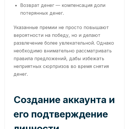
Возврат денег — компенсация доли
потерянных денег.
Указанные премии не просто повышают
вероятности на победу, но и делают
развлечение более увлекательной. Однако
необходимо внимательно рассматривать
правила предложений, дабы избежать
неприятных сюрпризов во время снятия
денег.
Создание аккаунта и
его подтверждение
личности