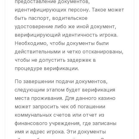
предоставление документов,
идентифицирующих персону. Такое может
быть паспорт, водительское
удостоверение либо же иной документ,
верифицирующий идентичность игрока.
Необходимо, чтобы документы были
действительными и четко отсканированы,
чтобы не допустить задержек в
процедуре верификации.
По завершении подачи документов,
следующим этапом будет верификация
места проживания. Для данного казино
может запросить чек об погашении
коммунальных счетов или отчет из
финансового учреждения, где записаны
имя и адрес игрока. Эти документы