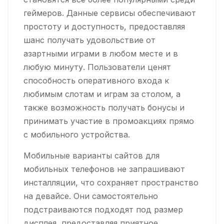
геймеров. Данные сервисы обеспечивают
простоту и доступность, предоставляя
шанс получать удовольствие от
азартными играми в любом месте и в
любую минуту. Пользователи ценят
способность оперативного входа к
любимым слотам и играм за столом, а
также возможность получать бонусы и
принимать участие в промоакциях прямо
с мобильного устройства.
Мобильные варианты сайтов для
мобильных телефонов не запрашивают
инсталляции, что сохраняет пространство
на девайсе. Они самостоятельно
подстраиваются подходят под размер
дисплея, предоставляя приятное