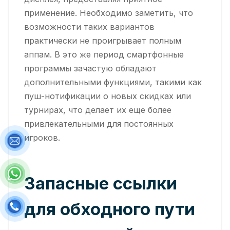
применение. Необходимо заметить, что
возможности таких вариантов
практически не проигрывает полным
аппам. В это же период смартфонные
программы зачастую обладают
дополнительными функциями, такими как
пуш-нотификации о новых скидках или
турнирах, что делает их еще более
привлекательными для постоянных
игроков.
Запасные ссылки
для обходного пути