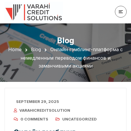
Blog
Home
Blog
Онлайн гэмблинг-платформа с
немедленным переводом финансов и
заманчивыми акциями
SEPTEMBER 29, 2025
VARAHICREDITSOLUTION
0 COMMENTS
UNCATEGORIZED