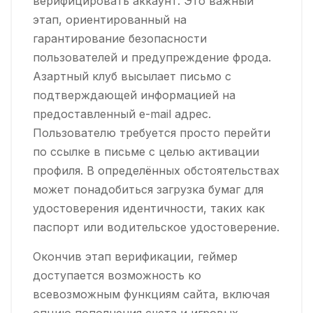
верифицировать аккаунт. Это важный
этап, ориентированный на
гарантирование безопасности
пользователей и предупреждение фрода.
Азартный клуб высылает письмо с
подтверждающей информацией на
предоставленный e-mail адрес.
Пользователю требуется просто перейти
по ссылке в письме с целью активации
профиля. В определённых обстоятельствах
может понадобиться загрузка бумаг для
удостоверения идентичности, таких как
паспорт или водительское удостоверение.
Окончив этап верификации, геймер
доступается возможность ко
всевозможным функциям сайта, включая
опцию пополнения счета и игровых