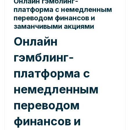
Онлайн гэмблинг-
платформа с немедленным
переводом финансов и
заманчивыми акциями
Онлайн
гэмблинг-
платформа с
немедленным
переводом
финансов и