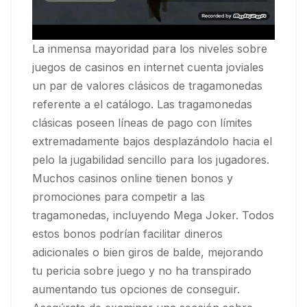
La inmensa mayoridad para los niveles sobre
juegos de casinos en internet cuenta joviales
un par de valores clásicos de tragamonedas
referente a el catálogo. Las tragamonedas
clásicas poseen líneas de pago con límites
extremadamente bajos desplazándolo hacia el
pelo la jugabilidad sencillo para los jugadores.
Muchos casinos online tienen bonos y
promociones para competir a las
tragamonedas, incluyendo Mega Joker. Todos
estos bonos podrían facilitar dineros
adicionales o bien giros de balde, mejorando
tu pericia sobre juego y no ha transpirado
aumentando tus opciones de conseguir.