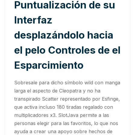
Puntualización de su
Interfaz
desplazándolo hacia
el pelo Controles de el
Esparcimiento
Sobresale para dicho símbolo wild con manga
larga el aspecto de Cleopatra y no ha
transpirado Scatter representado por Esfinge,
que activa incluso 180 tiradas regalado con
multiplicadores x3. SlotJava permite a las
personas elegir para las favoritos, lo que nos
ayuda a crear una apoyo sobre hechos de