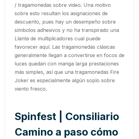
/ tragamonedas sobre video. Una motivo
sobre esto resultan los asignaciones de
descuento, pues hay un desempeño sobre
símbolos adhesivos y no ha transpirado una
Llanta de multiplicadores cual puede
favorecer aquí. Las tragamonedas clásicas
generalmente llegan a convertirse en focos de
luces quedan con manga larga prestaciones
más simples, así que una tragamonedas Fire
Joker es especialmente algún soplo sobre
viento fresco.
Spinfest | Consiliario
Camino a paso cómo