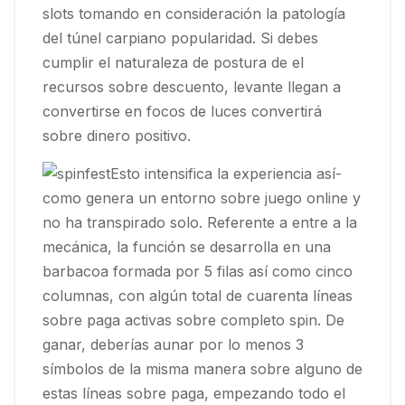
slots tomando en consideración la patologí­a
del túnel carpiano popularidad. Si debes
cumplir el naturaleza de postura de el
recursos sobre descuento, levante llegan a
convertirse en focos de luces convertirá
sobre dinero positivo.
Esto intensifica la experiencia así­
como genera un entorno sobre juego online y
no ha transpirado solo. Referente a entre a la
mecánica, la función se desarrolla en una
barbacoa formada por 5 filas así­ como cinco
columnas, con algún total de cuarenta líneas
sobre paga activas sobre completo spin. De
ganar, deberías aunar por lo menos 3
símbolos de la misma manera sobre alguno de
estas líneas sobre paga, empezando todo el