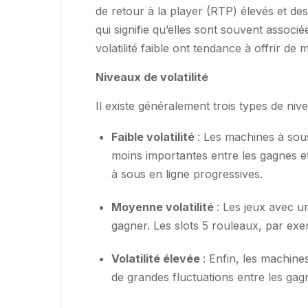
de retour à la player (RTP) élevés et des
qui signifie qu’elles sont souvent assoc
volatilité faible ont tendance à offrir 
Niveaux de volatilité
Il existe généralement trois types de nive
Faible volatilité
: Les machines à sous
moins importantes entre les gagnes et 
à sous en ligne progressives.
Moyenne volatilité
: Les jeux avec u
gagner. Les slots 5 rouleaux, par exe
Volatilité élevée
: Enfin, les machine
de grandes fluctuations entre les gagn