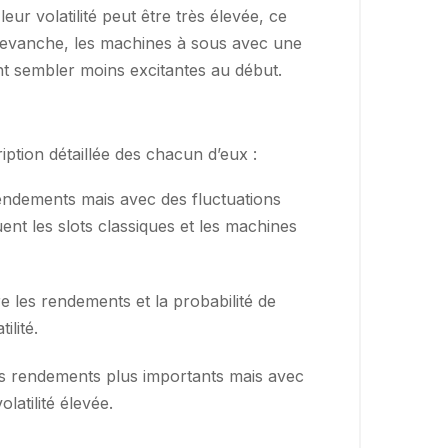
ur volatilité peut être très élevée, ce
n revanche, les machines à sous avec une
nt sembler moins excitantes au début.
ription détaillée des chacun d’eux :
 rendements mais avec des fluctuations
uent les slots classiques et les machines
re les rendements et la probabilité de
lité.
 des rendements plus importants mais avec
latilité élevée.