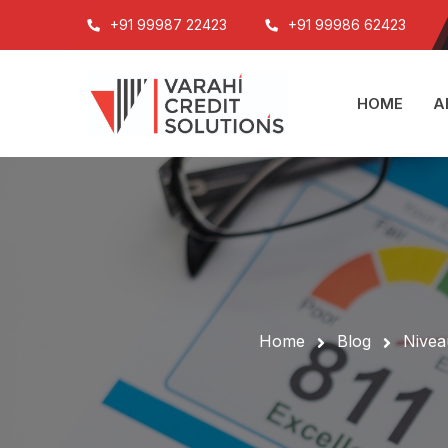
+91 99987 22423
+91 99986 62423
HOME
A
Home
Blog
Niveau