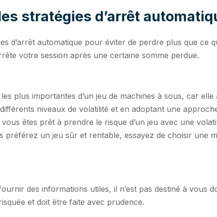
des stratégies d’arrêt automatiq
égies d’arrêt automatique pour éviter de perdre plus que ce
arrête votre session après une certaine somme perdue.
ues les plus importantes d’un jeu de machines à sous, car el
ifférents niveaux de volatilité et en adoptant une approch
i vous êtes prêt à prendre le risque d’un jeu avec une volat
s préférez un jeu sûr et rentable, essayez de choisir une ma
urnir des informations utiles, il n’est pas destiné à vous d
risquée et doit être faite avec prudence.