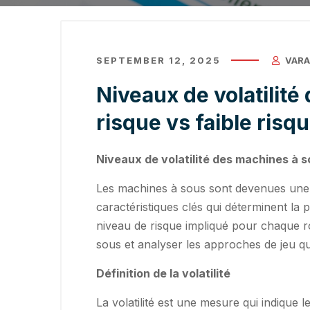
SEPTEMBER 12, 2025
VARA
Niveaux de volatilité
risque vs faible risq
Niveaux de volatilité des machines à so
Les machines à sous sont devenues une pa
caractéristiques clés qui déterminent la 
niveau de risque impliqué pour chaque rot
sous et analyser les approches de jeu qu
Définition de la volatilité
La volatilité est une mesure qui indique 