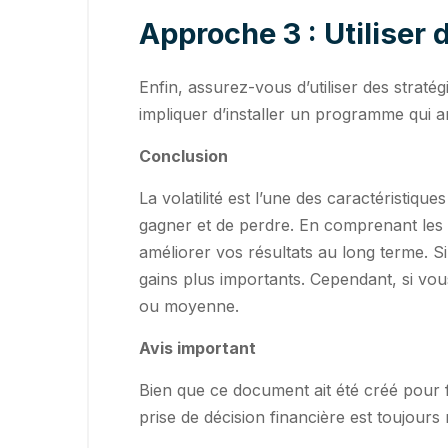
Approche 3 : Utiliser 
Enfin, assurez-vous d’utiliser des strat
impliquer d’installer un programme qui 
Conclusion
La volatilité est l’une des caractéristiq
gagner et de perdre. En comprenant les d
améliorer vos résultats au long terme. S
gains plus importants. Cependant, si vou
ou moyenne.
Avis important
Bien que ce document ait été créé pour fo
prise de décision financière est toujours 