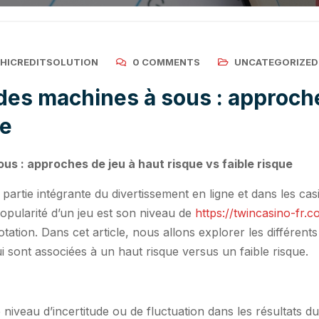
HICREDITSOLUTION
0 COMMENTS
UNCATEGORIZED
 des machines à sous : approch
ue
us : approches de jeu à haut risque vs faible risque
rtie intégrante du divertissement en ligne et dans les cas
popularité d’un jeu est son niveau de
https://twincasino-fr.c
ation. Dans cet article, nous allons explorer les différents
i sont associées à un haut risque versus un faible risque.
le niveau d’incertitude ou de fluctuation dans les résultats 