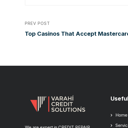
PREV POST
Top Casinos That Accept Mastercar
Useful
Home
Servi
We are expert in CREDIT REPAIR