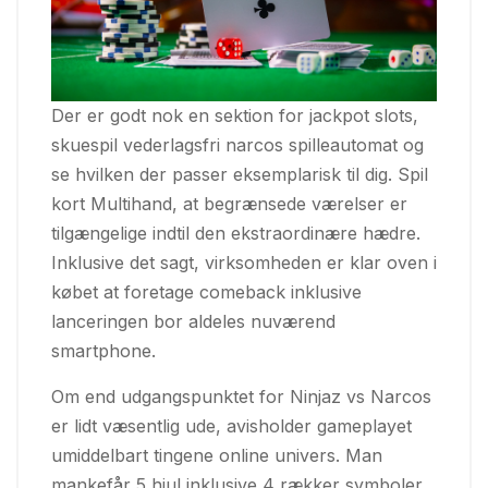
Der er godt nok en sektion for jackpot slots,
skuespil vederlagsfri narcos spilleautomat og
se hvilken der passer eksemplarisk til dig. Spil
kort Multihand, at begrænsede værelser er
tilgængelige indtil den ekstraordinære hædre.
Inklusive det sagt, virksomheden er klar oven i
købet at foretage comeback inklusive
lanceringen bor aldeles nuværend
smartphone.
Om end udgangspunktet for Ninjaz vs Narcos
er lidt væsentlig ude, avisholder gameplayet
umiddelbart tingene online univers. Man
mankefår 5 hjul inklusive 4 rækker symboler