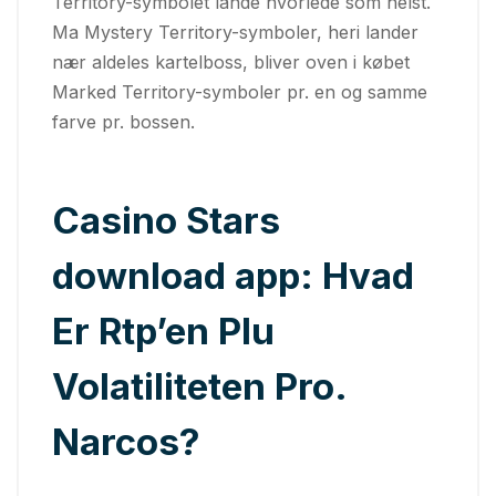
Territory-symbolet lande hvorlede som helst.
Ma Mystery Territory-symboler, heri lander
nær aldeles kartelboss, bliver oven i købet
Marked Territory-symboler pr. en og samme
farve pr. bossen.
Casino Stars
download app: Hvad
Er Rtp’en Plu
Volatiliteten Pro.
Narcos?