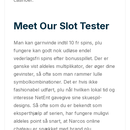
casinoer.
Meet Our Slot Tester
Man kan garnvinde indtil 10 fr spins, plu
fungere kan godt nok udløse endel
vederlagsfri spins efter bonusspillet. Der er
ganske vist aldeles multiplikator, der øger dine
gevinster, så ofte som man rammer lulle
symbolkombinationer. Det er hvis ikke
fashionabel udført, plu nål hvilken lokal tid og
interesse NetEnt gavegive sine skuespil-
designs. Så ofte som du er bekendt som
eksperthjælp af serien, har fungere muligvi
aldeles point så snart, at Narcos online
chateau er spækket med brand plu