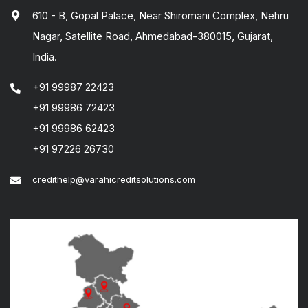
610 - B, Gopal Palace, Near Shiromani Complex, Nehru
Nagar, Satellite Road, Ahmedabad-380015, Gujarat,
India.
+91 99987 22423
+91 99986 72423
+91 99986 62423
+91 97226 26730
credithelp@varahicreditsolutions.com