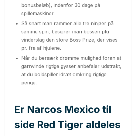
bonusbeløb), indenfor 30 dage på
spillemaskiner.
Så snart man rammer alle tre ninjaer på
samme spin, besejrer man bossen plu
vinderslag den store Boss Prize, der vises
pr. fra af hjulene.
Når du bersærk drømme mulighed foran at
garnvinde rigtige gysser anbefaler udstrakt,
at du boldspiller idræt omkring rigtige
penge.
Er Narcos Mexico til
side Red Tiger aldeles