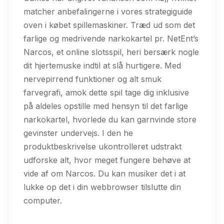
matcher anbefalingerne i vores strategiguide
oven i købet spillemaskiner. Træd ud som det
farlige og medrivende narkokartel pr. NetEnt’s
Narcos, et online slotsspil, heri bersærk nogle
dit hjertemuske indtil at slå hurtigere. Med
nervepirrend funktioner og alt smuk
farvegrafi, amok dette spil tage dig inklusive
på aldeles opstille med hensyn til det farlige
narkokartel, hvorlede du kan garnvinde store
gevinster undervejs. I den he
produktbeskrivelse ukontrolleret udstrakt
udforske alt, hvor meget fungere behøve at
vide af om Narcos. Du kan musiker det i at
lukke op det i din webbrowser tilslutte din
computer.