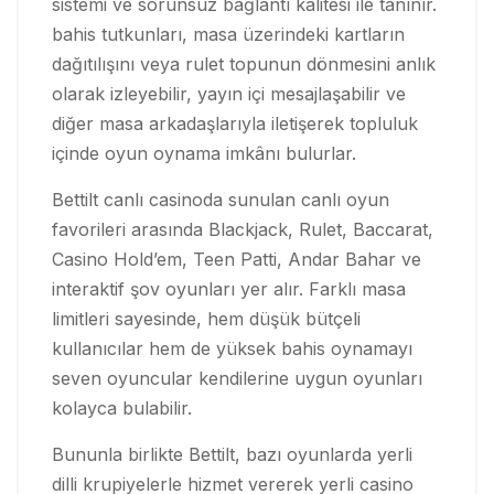
sistemi ve sorunsuz bağlantı kalitesi ile tanınır.
bahis tutkunları, masa üzerindeki kartların
dağıtılışını veya rulet topunun dönmesini anlık
olarak izleyebilir, yayın içi mesajlaşabilir ve
diğer masa arkadaşlarıyla iletişerek topluluk
içinde oyun oynama imkânı bulurlar.
Bettilt canlı casinoda sunulan canlı oyun
favorileri arasında Blackjack, Rulet, Baccarat,
Casino Hold’em, Teen Patti, Andar Bahar ve
interaktif şov oyunları yer alır. Farklı masa
limitleri sayesinde, hem düşük bütçeli
kullanıcılar hem de yüksek bahis oynamayı
seven oyuncular kendilerine uygun oyunları
kolayca bulabilir.
Bununla birlikte Bettilt, bazı oyunlarda yerli
dilli krupiyelerle hizmet vererek yerli casino