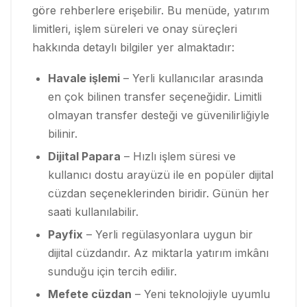
göre rehberlere erişebilir. Bu menüde, yatırım
limitleri, işlem süreleri ve onay süreçleri
hakkında detaylı bilgiler yer almaktadır:
Havale işlemi
– Yerli kullanıcılar arasında
en çok bilinen transfer seçeneğidir. Limitli
olmayan transfer desteği ve güvenilirliğiyle
bilinir.
Dijital Papara
– Hızlı işlem süresi ve
kullanıcı dostu arayüzü ile en popüler dijital
cüzdan seçeneklerinden biridir. Günün her
saati kullanılabilir.
Payfix
– Yerli regülasyonlara uygun bir
dijital cüzdandır. Az miktarla yatırım imkânı
sunduğu için tercih edilir.
Mefete cüzdan
– Yeni teknolojiyle uyumlu