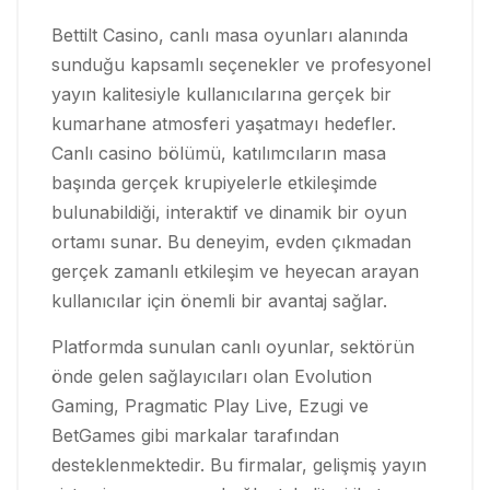
Bettilt Casino, canlı masa oyunları alanında
sunduğu kapsamlı seçenekler ve profesyonel
yayın kalitesiyle kullanıcılarına gerçek bir
kumarhane atmosferi yaşatmayı hedefler.
Canlı casino bölümü, katılımcıların masa
başında gerçek krupiyelerle etkileşimde
bulunabildiği, interaktif ve dinamik bir oyun
ortamı sunar. Bu deneyim, evden çıkmadan
gerçek zamanlı etkileşim ve heyecan arayan
kullanıcılar için önemli bir avantaj sağlar.
Platformda sunulan canlı oyunlar, sektörün
önde gelen sağlayıcıları olan Evolution
Gaming, Pragmatic Play Live, Ezugi ve
BetGames gibi markalar tarafından
desteklenmektedir. Bu firmalar, gelişmiş yayın