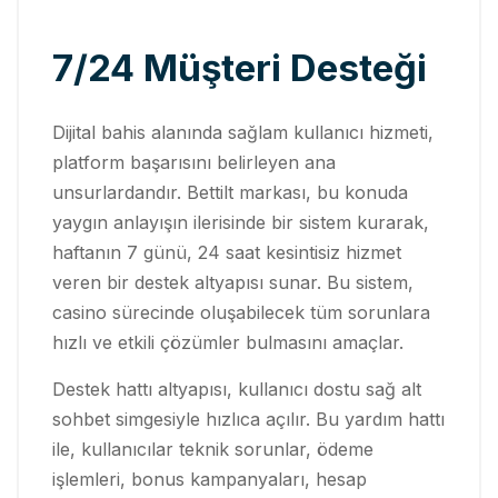
7/24 Müşteri Desteği
Dijital bahis alanında sağlam kullanıcı hizmeti,
platform başarısını belirleyen ana
unsurlardandır. Bettilt markası, bu konuda
yaygın anlayışın ilerisinde bir sistem kurarak,
haftanın 7 günü, 24 saat kesintisiz hizmet
veren bir destek altyapısı sunar. Bu sistem,
casino sürecinde oluşabilecek tüm sorunlara
hızlı ve etkili çözümler bulmasını amaçlar.
Destek hattı altyapısı, kullanıcı dostu sağ alt
sohbet simgesiyle hızlıca açılır. Bu yardım hattı
ile, kullanıcılar teknik sorunlar, ödeme
işlemleri, bonus kampanyaları, hesap