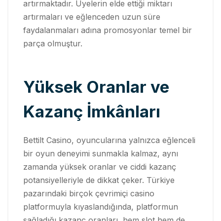
artırmaktadır. Üyelerin elde ettiği miktarı
artırmaları ve eğlenceden uzun süre
faydalanmaları adına promosyonlar temel bir
parça olmuştur.
Yüksek Oranlar ve
Kazanç İmkânları
Bettilt Casino, oyuncularına yalnızca eğlenceli
bir oyun deneyimi sunmakla kalmaz, aynı
zamanda yüksek oranlar ve ciddi kazanç
potansiyelleriyle de dikkat çeker. Türkiye
pazarındaki birçok çevrimiçi casino
platformuyla kıyaslandığında, platformun
sağladığı kazanç oranları, hem slot hem de