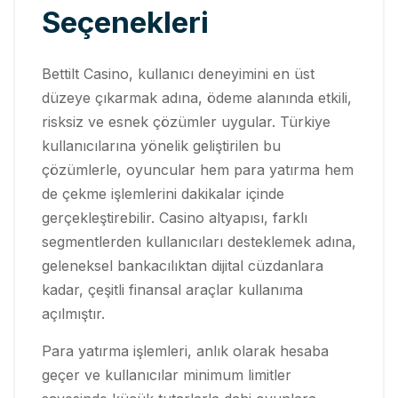
Seçenekleri
Bettilt Casino, kullanıcı deneyimini en üst
düzeye çıkarmak adına, ödeme alanında etkili,
risksiz ve esnek çözümler uygular. Türkiye
kullanıcılarına yönelik geliştirilen bu
çözümlerle, oyuncular hem para yatırma hem
de çekme işlemlerini dakikalar içinde
gerçekleştirebilir. Casino altyapısı, farklı
segmentlerden kullanıcıları desteklemek adına,
geleneksel bankacılıktan dijital cüzdanlara
kadar, çeşitli finansal araçlar kullanıma
açılmıştır.
Para yatırma işlemleri, anlık olarak hesaba
geçer ve kullanıcılar minimum limitler