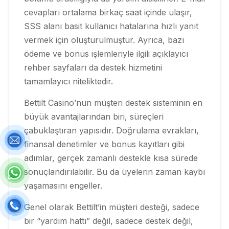
cevapları ortalama birkaç saat içinde ulaşır,
SSS alanı basit kullanıcı hatalarına hızlı yanıt
vermek için oluşturulmuştur. Ayrıca, bazı
ödeme ve bonus işlemleriyle ilgili açıklayıcı
rehber sayfaları da destek hizmetini
tamamlayıcı niteliktedir.
Bettilt Casino’nun müşteri destek sisteminin en
büyük avantajlarından biri, süreçleri
çabuklaştıran yapısıdır. Doğrulama evrakları,
finansal denetimler ve bonus kayıtları gibi
adımlar, gerçek zamanlı destekle kısa sürede
sonuçlandırılabilir. Bu da üyelerin zaman kaybı
yaşamasını engeller.
Genel olarak Bettilt’in müşteri desteği, sadece
bir “yardım hattı” değil, sadece destek değil,