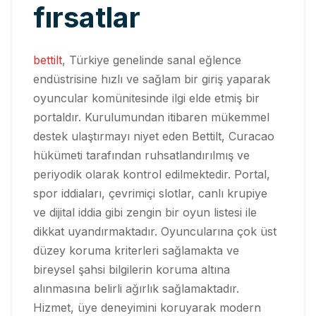
fırsatlar
bettilt
, Türkiye genelinde sanal eğlence
endüstrisine hızlı ve sağlam bir giriş yaparak
oyuncular komünitesinde ilgi elde etmiş bir
portaldır. Kurulumundan itibaren mükemmel
destek ulaştırmayı niyet eden Bettilt, Curacao
hükümeti tarafından ruhsatlandırılmış ve
periyodik olarak kontrol edilmektedir. Portal,
spor iddiaları, çevrimiçi slotlar, canlı krupiye
ve dijital iddia gibi zengin bir oyun listesi ile
dikkat uyandırmaktadır. Oyuncularına çok üst
düzey koruma kriterleri sağlamakta ve
bireysel şahsi bilgilerin koruma altına
alınmasına belirli ağırlık sağlamaktadır.
Hizmet, üye deneyimini koruyarak modern