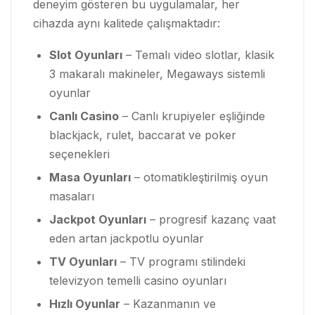
deneyim gösteren bu uygulamalar, her
cihazda aynı kalitede çalışmaktadır:
Slot Oyunları
– Temalı video slotlar, klasik
3 makaralı makineler, Megaways sistemli
oyunlar
Canlı Casino
– Canlı krupiyeler eşliğinde
blackjack, rulet, baccarat ve poker
seçenekleri
Masa Oyunları
– otomatikleştirilmiş oyun
masaları
Jackpot Oyunları
– progresif kazanç vaat
eden artan jackpotlu oyunlar
TV Oyunları
– TV programı stilindeki
televizyon temelli casino oyunları
Hızlı Oyunlar
– Kazanmanın ve