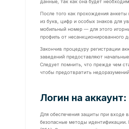
данные, так как она будет необходи
После того как прохождения анкеты
из букв, цифр и особых знаков для 
мобильный номер — для этого игорн
профиль от несанкционированного д
Закончив процедуру регистрации акк
заведений предоставляют начальные 
Следует помнить, что прежде чем ст
чтобы предотвратить недоразумений
Логин на аккаунт:
Для обеспечения защиты при входе в
безопасные методы идентификации. 