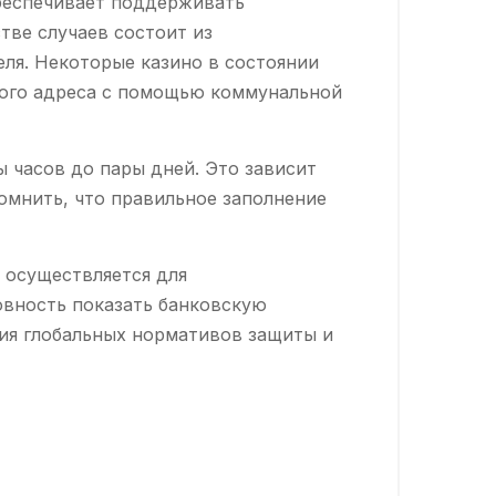
беспечивает поддерживать
тве случаев состоит из
ля. Некоторые казино в состоянии
ного адреса с помощью коммунальной
 часов до пары дней. Это зависит
омнить, что правильное заполнение
 осуществляется для
овность показать банковскую
ния глобальных нормативов защиты и