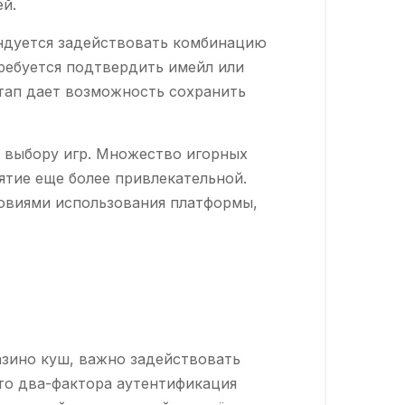
й.
ндуется задействовать комбинацию
ребуется подтвердить имейл или
тап дает возможность сохранить
и выбору игр. Множество игорных
ятие еще более привлекательной.
ловиями использования платформы,
азино куш, важно задействовать
то два-фактора аутентификация