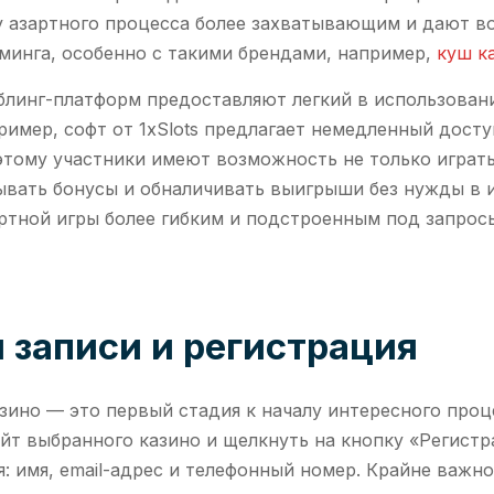
 азартного процесса более захватывающим и дают в
минга, особенно с такими брендами, например,
куш к
линг-платформ предоставляют легкий в использовани
имер, софт от 1xSlots предлагает немедленный досту
 этому участники имеют возможность не только играть
ывать бонусы и обналичивать выигрыши без нужды в 
ртной игры более гибким и подстроенным под запрос
 записи и регистрация
зино — это первый стадия к началу интересного проце
йт выбранного казино и щелкнуть на кнопку «Регистр
: имя, email-адрес и телефонный номер. Крайне важн