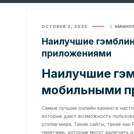
OCTOBER 2, 2025
VARAHIC
Наилучшие гэмбли
приложениями
Наилучшие гэ
мобильными п
Самые лучшие онлайн казино в наст
которые дают возможность пользова
уголке мира. Такие сайты, такие как
пакетами, которые могут включать д