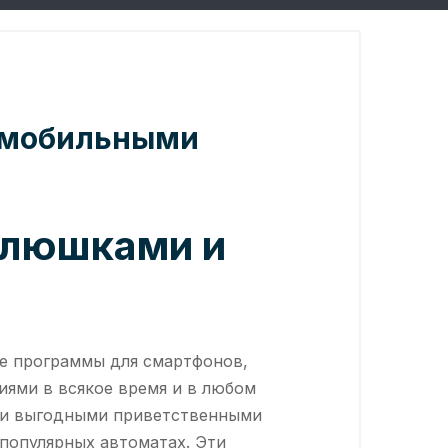
 мобильными
плюшками и
е программы для смартфонов,
иями в всякое время и в любом
воими выгодными приветственными
 популярных автоматах. Эти