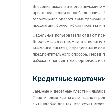
Внесение аккаунта в онлайн-казино
при определении способа депозита. 
гарантируют оперативные транзакции
предлагают более гибкие правила и 
Отдельные пользователи отдают пред
Впрочем следует помнить о волатиль
внимание лимиты, определенные сам
предпочтительного способа. Перед п
избежать неприятных сюрпризов и с
Кредитные карточки
Заемные и дебетные пластики являю
Пластиковые карты дают шанс игрок
быть удобно для тех, кто хочет игр