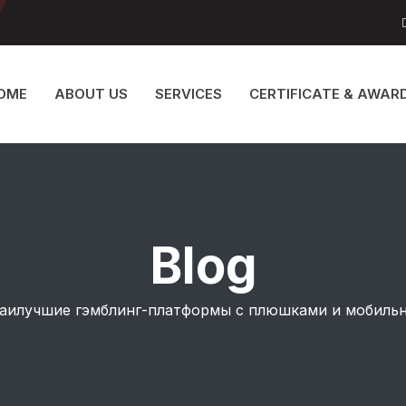
OME
ABOUT US
SERVICES
CERTIFICATE & AWAR
Blog
аилучшие гэмблинг-платформы с плюшками и мобиль