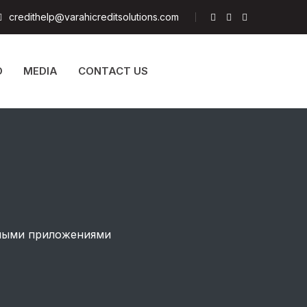
credithelp@varahicreditsolutions.com
D
MEDIA
CONTACT US
ными приложениями