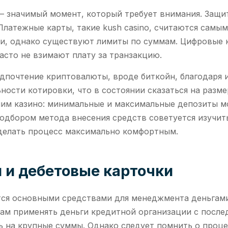
 — значимый момент, который требует внимания. Защи
Платежные карты, такие kush casino, считаются самы
, однако существуют лимиты по суммам. Цифровые коше
часто не взимают плату за транзакцию.
почтение криптовалюты, вроде биткойн, благодаря и
ности котировки, что в состоянии сказаться на разме
им казино: минимальные и максимальные депозиты мо
одбором метода внесения средств советуется изучить
делать процесс максимально комфортным.
 и дебетовые карточки
тся основными средствами для менеджмента деньгами
ам применять деньги кредитной организации с после
ать на крупные суммы. Однако следует помнить о проц