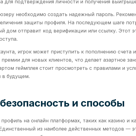
ма для подтверждения личности и получения выигрыше
 юзеру необходимо создать надежный пароль. Рекоме
увеличения защиты профиля. На последующем шаге пот
ый дом отправит код верификации или ссылку. Этот э
оступа.
аунта, игрок может приступить к пополнению счета 
премии для новых клиентов, что делает азартное зан
артом геймплея стоит просмотреть с правилами и ус
 в будущем.
 безопасность и способы
 профиль на онлайн платформах, таких как казино и к
Единственный из наиболее действенных методов — э