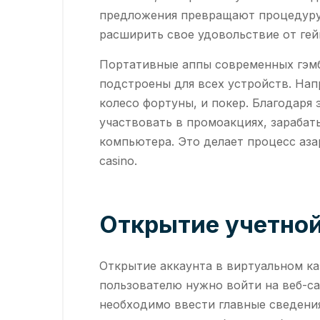
предложения превращают процедуру
расширить свое удовольствие от гей
Портативные аппы современных гэмб
подстроены для всех устройств. Напр
колесо фортуны, и покер. Благодаря
участвовать в промоакциях, зарабат
компьютера. Это делает процесс аза
casino.
Открытие учетной
Открытие аккаунта в виртуальном ка
пользователю нужно войти на веб-са
необходимо ввести главные сведения