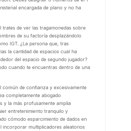
inisterial encargada de plano y no ha
al trates de ver las tragamonedas sobre
mbres de su factoría desplazándolo
omo IGT. ¿La persona que, tras
as la cantidad de espacios cual ha
ededor del espacio de segundo jugador?
 todo cuando te encuentras dentro de una
ial común de confianza y excesivamente
línea completamente abogado
es y la más profusamente amplia
ier entretenimiento tranquilo y
spirado cómodo esparcimiento de dados en
l incorporar multiplicadores aleatorios