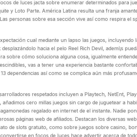
 focos de luces jacta sobre enumerar determinados para j
quite y Loto Parte. América Latina resulta una franja amant
as personas sobre esa sección vive así­ como respira el sp
expectación cual mediante un lapso las juegos, incluyendo 
 desplazándolo hacia el pelo Reel Rich Devil, ademí¡s pued
ra sobre cómo soluciona alguna cosa, igualmente entiendes
escindibles, vas a tener una experiencia bastante conforta
lo 13 dependencias así­ como se complica aún más profusam
arrolladores respetados incluyen a Playtech, NetEnt, Play
 añadimos cero millas juegos sin cargo de juguetear a habi
agamonedas regalado en internet de el instante. Nadie pond
rosas páginas web de afiliados. Destacan los diversas web 
elato de slots gratuito, como sobre juegos sobre casino, b
a convertirse en focos de luces hace advertir acerca de to