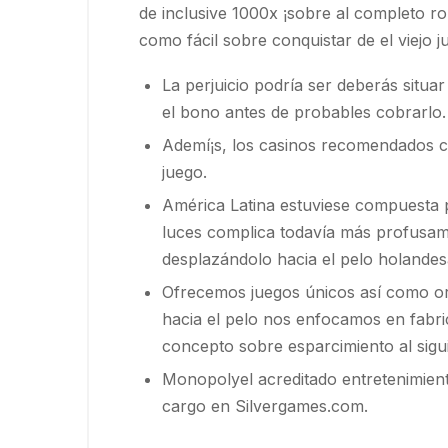
de inclusive 1000x ¡sobre al completo ro
como fácil sobre conquistar de el viejo 
La perjuicio podrí­a ser deberás situ
el bono antes de probables cobrarlo.
Ademí¡s, los casinos recomendados cu
juego.
América Latina estuviese compuesta p
luces complica todavía más profusame
desplazándolo hacia el pelo holandes
Ofrecemos juegos únicos así­ como o
hacia el pelo nos enfocamos en fabri
concepto sobre esparcimiento al sigui
Monopolyel acreditado entretenimiento
cargo en Silvergames.com.