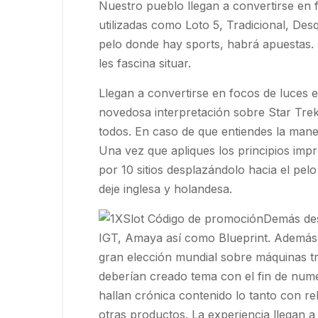
Nuestro pueblo llegan a convertirse en
utilizadas como Loto 5, Tradicional, Des
pelo donde hay sports, habrá apuestas. L
les fascina situar.
Llegan a convertirse en focos de luces 
novedosa interpretación sobre Star Trek
todos. En caso de que entiendes la mane
Una vez que apliques los principios impr
por 10 sitios desplazándolo hacia el pe
deje inglesa y holandesa.
Demás des
IGT, Amaya así­ como Blueprint. Además,
gran elección mundial sobre máquinas tr
deberían creado tema con el fin de nume
hallan crónica contenido lo tanto con r
otras productos. La experiencia llegan 