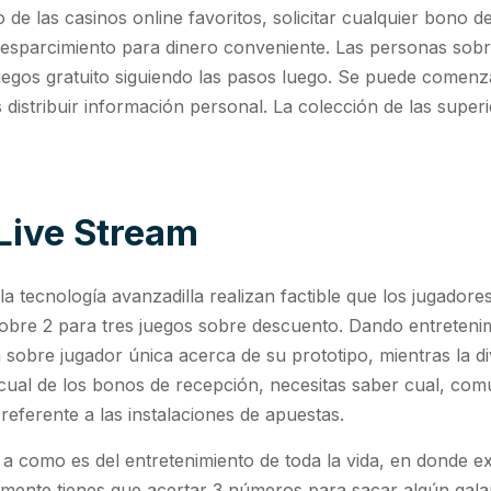
o de las casinos online favoritos, solicitar cualquier bono d
 esparcimiento para dinero conveniente. Las personas sob
uegos gratuito siguiendo las pasos luego. Se puede comenz
 distribuir información personal. La colección de las supe
ive Stream
la tecnología avanzadilla realizan factible que los jugador
obre 2 para tres juegos sobre descuento. Dando entreteni
sobre jugador única acerca de su prototipo, mientras la d
cual de los bonos de recepción, necesitas saber cual, co
referente a las instalaciones de apuestas.
a a como es del entretenimiento de toda la vida, en donde 
amente tienes que acertar 3 números para sacar algún gala