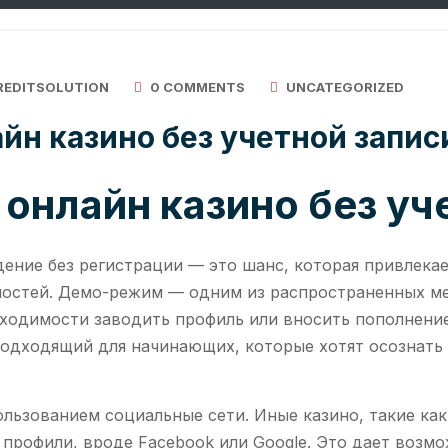
REDITSOLUTION
0 COMMENTS
UNCATEGORIZED
йн казино без учетной запис
онлайн казино без уч
дение без регистрации — это шанс, которая привлека
ностей. Демо-режим — одним из распространенных ме
бходимости заводить профиль или вносить пополнени
подходящий для начинающих, которые хотят осознать 
ользованием социальные сети. Иные казино, такие ка
профили, вроде Facebook или Google. Это дает возм