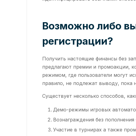
Возможно либо вы
регистрации?
Получить настоящие финансы без за
предлагают премии и промоакции, к
режимом, где пользователи могут ис
правило, не подлежат выводу, пока 
Существует несколько способов, как
Демо-режимы игровых автомато
Вознаграждения без пополнения 
Участие в турнирах а также пром