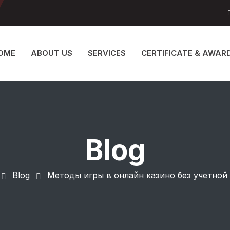
OME
ABOUT US
SERVICES
CERTIFICATE & AWAR
Blog
Blog
Методы игры в онлайн казино без учетной