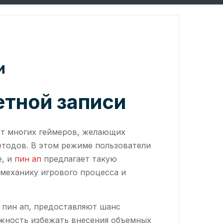
и
етной записи
ет многих геймеров, желающих
тодов. В этом режиме пользователи
е, и
пин ап
предлагает такую
механику игрового процесса и
к пин ап, предоставляют шанс
ожность избежать внесения объемных