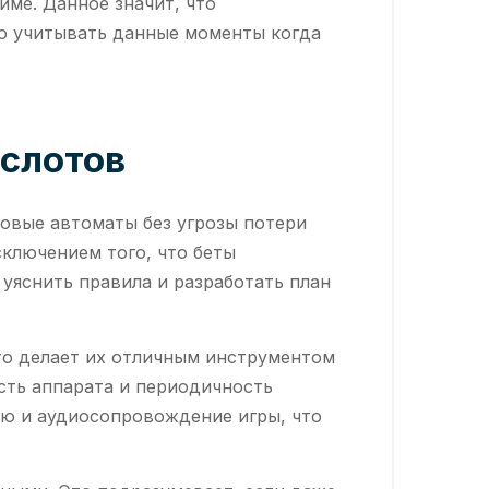
ме. Данное значит, что
мо учитывать данные моменты когда
слотов
овые автоматы без угрозы потери
ключением того, что беты
уяснить правила и разработать план
что делает их отличным инструментом
сть аппарата и периодичность
ию и аудиосопровождение игры, что