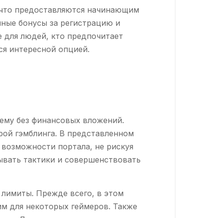
, что предоставляются начинающим
нные бонусы за регистрацию и
е для людей, кто предпочитает
ся интересной опцией.
ему без финансовых вложений.
рой гэмблинга. В представленном
 возможности портала, не рискуя
ывать тактики и совершенствовать
 лимиты. Прежде всего, в этом
м для некоторых геймеров. Также