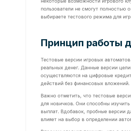
некоторые возможности игрового кл
пользователи не смогут полностью 
выбираете тестового режима для игр
Принцип работы 
Тестовые версии игровых автоматов
реальных денег. Данные версии цели
осуществляются на цифровые кредиты
действий без финансовых вложений.
Важно отметить, что тестовые верси
для новичков. Они способны изучить
выплат. Вдобавок, пробные версии 
влияет на выбор в определении авто