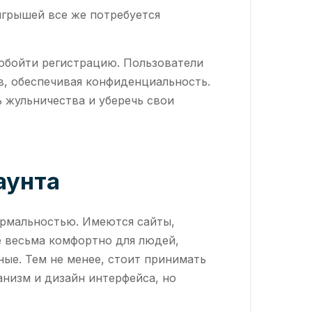
игрышей все же потребуется
 обойти регистрацию. Пользователи
в, обеспечивая конфиденциальность.
 жульничества и уберечь свои
аунта
ормальностью. Имеются сайты,
е весьма комфортно для людей,
ные. Тем не менее, стоит принимать
анизм и дизайн интерфейса, но