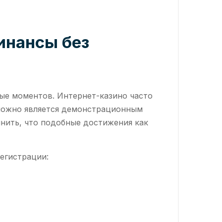
инансы без
ые моментов. Интернет-казино часто
зможно является демонстрационным
мнить, что подобные достижения как
егистрации: