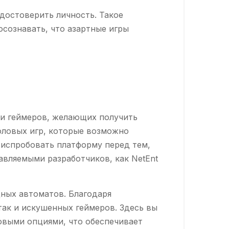
удостоверить личность. Такое
сознавать, что азартные игры
ди геймеров, желающих получить
оловых игр, которые возможно
 испробовать платформу перед тем,
вляемыми разработчиков, как NetEnt
дных автоматов. Благодаря
так и искушенных геймеров. Здесь вы
овыми опциями, что обеспечивает