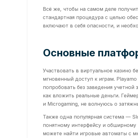
Всё же, чтобы на самом деле получи
стандартная процедура с целью обес
включают в себя опасности, и необх
Основные платфор
Участвовать в виртуальное казино б
мгновенный доступ к играм. Playam
попробовать без заведения учетной
как вложить реальные деньги. Гейм
и Microgaming, не волнуюсь о затяжн
Также одна популярная система — Sl
понятному интерфейсу и обширному в
можете найти игровые автоматы с м