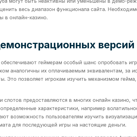
уба могут быть неактивны или уменьшены в демо-режи
оценить весь диапазон функционала сайта. Необходи
ы в онлайн-казино.
демонстрационных версий 
 обеспечивают геймерам особый шанс опробовать игр
ком аналогичны их оплачиваемым эквивалентам, за ис
. Это позволяет игрокам изучить механизмом гейма, 
и слотов предоставляются в многих онлайн казино, 
 определенные характеристики, например волатильно
дают возможность пользователям изучить визуализац
мата для последующей игры на настоящие деньги.