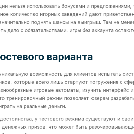
ации нельзя использовать бонусами и предложениями
ьное количество игорных заведений дают приветстве
значительно поднять шансы на выигрыш. Тем не мене
ть дело с обязательствами, игры без аккаунта остают
остевого варианта
 уникальную возможность для клиентов испытать сист
ков, которые всего лишь стартуют погружение с сфе
знообразные игровые автоматы, изучить интерфейс и
что тренировочный режим позволяет юзерам разрабат
играть на реальные деньги.
е достоинства, у тестового режима существуют и свои
а денежных призов, что может быть разочаровывающи