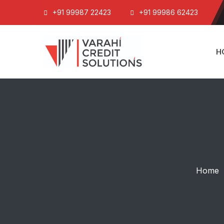
+91 99987 22423
+91 99986 62423
H
Home