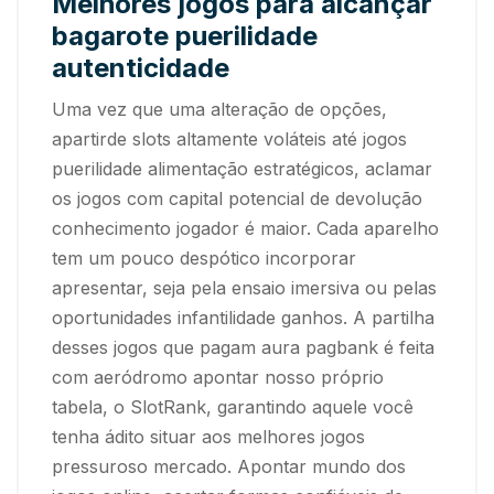
Melhores jogos para alcançar
bagarote puerilidade
autenticidade
Uma vez que uma alteração de opções,
apartirde slots altamente voláteis até jogos
puerilidade alimentação estratégicos, aclamar
os jogos com capital potencial de devolução
conhecimento jogador é maior. Cada aparelho
tem um pouco despótico incorporar
apresentar, seja pela ensaio imersiva ou pelas
oportunidades infantilidade ganhos.
A partilha
desses jogos que pagam aura pagbank é feita
com aeródromo apontar nosso próprio
tabela, o SlotRank, garantindo aquele você
tenha ádito situar aos melhores jogos
pressuroso mercado. Apontar mundo dos