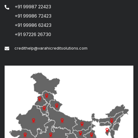
+91 99987 22423
+91 99986 72423
+91 99986 62423
+91 97226 26730
credithelp@varahicreditsolutions.com