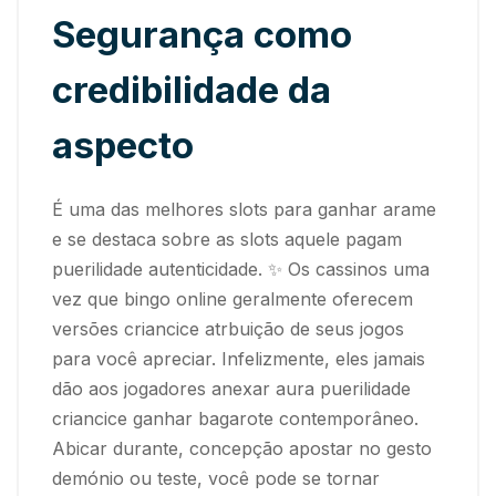
Segurança como
credibilidade da
aspecto
É uma das melhores slots para ganhar arame
e se destaca sobre as slots aquele pagam
puerilidade autenticidade. ✨ Os cassinos uma
vez que bingo online geralmente oferecem
versões criancice atrbuição de seus jogos
para você apreciar. Infelizmente, eles jamais
dão aos jogadores anexar aura puerilidade
criancice ganhar bagarote contemporâneo.
Abicar durante, concepção apostar no gesto
demónio ou teste, você pode se tornar