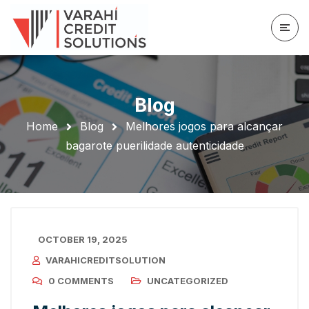
Blog
Home
Blog
Melhores jogos para alcançar
bagarote puerilidade autenticidade
OCTOBER 19, 2025
VARAHICREDITSOLUTION
0 COMMENTS
UNCATEGORIZED