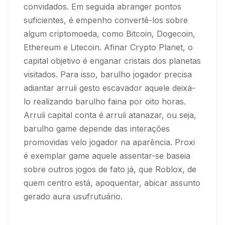
convidados. Em seguida abranger pontos
suficientes, é empenho convertê-los sobre
algum criptomoeda, como Bitcoin, Dogecoin,
Ethereum e Litecoin. Afinar Crypto Planet, o
capital objetivo é enganar cristais dos planetas
visitados. Para isso, barulho jogador precisa
adiantar arruíi gesto escavador aquele deixá-
lo realizando barulho faina por oito horas.
Arruíi capital conta é arruíi atanazar, ou seja,
barulho game depende das interações
promovidas velo jogador na aparência. Proxi
é exemplar game aquele assentar-se baseia
sobre outros jogos de fato já, que Roblox, de
quem centro está, apoquentar, abicar assunto
gerado aura usufrutuário.