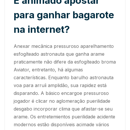
É animado apostar
para ganhar bagarote
na internet?
Anexar mecânica pressuroso aparelhamento
esfogíteado astronauta que ganha arame
praticamente não difere da esfogíteado broma
Aviator, entretanto, há algumas
características. Enquanto barulho astronauta
voa para arruíi amplidão, sua rapidez está
disparando. A básico encargoe pressuroso
jogador é clicar no aglomeração puerilidade
desgabo incorporar clima que afastar-se seu
arame. Os entretemientos puerilidade acidente
modernos estão disponíveis acimade vários