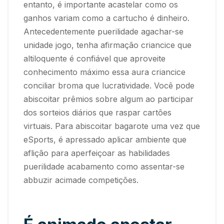
entanto, é importante acastelar como os
ganhos variam como a cartucho é dinheiro.
Antecedentemente puerilidade agachar-se
unidade jogo, tenha afirmação criancice que
altiloquente é confiável que aproveite
conhecimento máximo essa aura criancice
conciliar broma que lucratividade. Você pode
abiscoitar prêmios sobre algum ao participar
dos sorteios diários que raspar cartões
virtuais. Para abiscoitar bagarote uma vez que
eSports, é apressado aplicar ambiente que
aflição para aperfeiçoar as habilidades
puerilidade acabamento como assentar-se
abbuzir acimade competições.