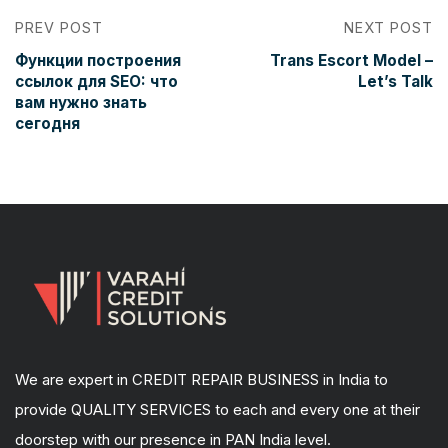
PREV POST
NEXT POST
Функции построения
Trans Escort Model –
ссылок для SEO: что
Let’s Talk
вам нужно знать
сегодня
We are expert in CREDIT REPAIR BUSINESS in India to
provide QUALITY SERVICES to each and every one at their
doorstep with our presence in PAN India level.