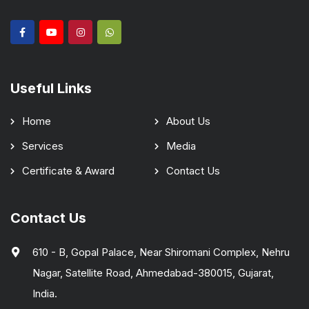
Useful Links
Home
About Us
Services
Media
Certificate & Award
Contact Us
Contact Us
610 - B, Gopal Palace, Near Shiromani Complex, Nehru
Nagar, Satellite Road, Ahmedabad-380015, Gujarat,
India.