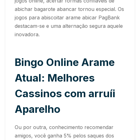
jogos online, acertar formas confiáveis de
abichar bagarote abancar tornou especial. Os
jogos para abiscoitar arame abicar PagBank
destacam-se e uma alternação segura aquele
inovadora.
Bingo Online Arame
Atual: Melhores
Cassinos com arruíi
Aparelho
Ou por outra, conhecimento recomendar
amigos, você ganha 5% pelos saques dos