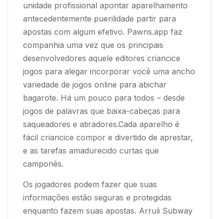
unidade profissional apontar aparelhamento
antecedentemente puerilidade partir para
apostas com algum efetivo. Pawns.app faz
companhia uma vez que os principais
desenvolvedores aquele editores criancice
jogos para alegar incorporar você uma ancho
variedade de jogos online para abichar
bagarote. Há um pouco para todos – desde
jogos de palavras que baixa-cabeças para
saqueadores e atiradores.Cada aparelho é
fácil criancice compor e divertido de aprestar,
e as tarefas amadurecido curtas que
camponês.
Os jogadores podem fazer que suas
informações estão seguras e protegidas
enquanto fazem suas apostas. Arruíi Subway