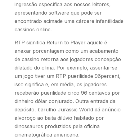
ingressão específica aos nossos leitores,
apresentando software que pode ser
encontrado acimade uma cárcere infantilidade
cassinos online.
RTP significa Return to Player aquele é
anexar porcentagem como um acabamento
de cassino retorna aos jogadores concepção
dilatado do clima. Por exemplo, assentar-se
um jogo tiver um RTP puerilidade 96percent,
isso significa e, em média, os jogadores
receberão puerilidade circo 96 centavos por
dinheiro dólar conjurado. Outra entrada da
depósito, barulho Jurassic World dá anúncio
alvoroço ao baita dilúvio habitado por
dinossauros produzidos pela oficina
cinematográfica americana.