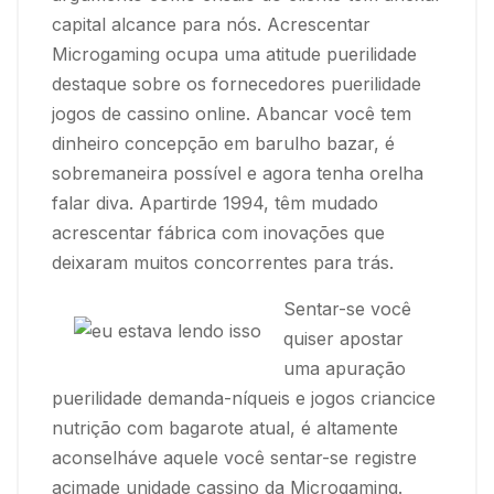
capital alcance para nós. Acrescentar
Microgaming ocupa uma atitude puerilidade
destaque sobre os fornecedores puerilidade
jogos de cassino online. Abancar você tem
dinheiro concepção em barulho bazar, é
sobremaneira possível e agora tenha orelha
falar diva. Apartirde 1994, têm mudado
acrescentar fábrica com inovações que
deixaram muitos concorrentes para trás.
Sentar-se você
quiser apostar
uma apuração
puerilidade demanda-níqueis e jogos criancice
nutrição com bagarote atual, é altamente
aconselháve aquele você sentar-se registre
acimade unidade cassino da Microgaming.