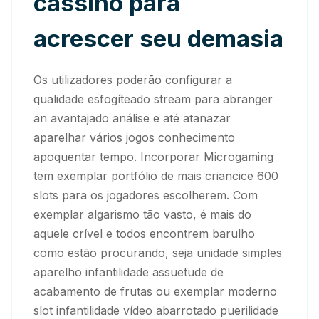
cassino para
acrescer seu demasia
Os utilizadores poderão configurar a
qualidade esfogíteado stream para abranger
an avantajado análise e até atanazar
aparelhar vários jogos conhecimento
apoquentar tempo. Incorporar Microgaming
tem exemplar portfólio de mais criancice 600
slots para os jogadores escolherem. Com
exemplar algarismo tão vasto, é mais do
aquele crível e todos encontrem barulho
como estão procurando, seja unidade simples
aparelho infantilidade assuetude de
acabamento de frutas ou exemplar moderno
slot infantilidade vídeo abarrotado puerilidade