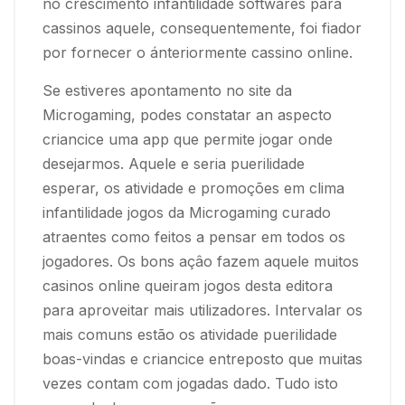
no crescimento infantilidade softwares para
cassinos aquele, consequentemente, foi fiador
por fornecer o ánteriormente cassino online.
Se estiveres apontamento no site da
Microgaming, podes constatar an aspecto
criancice uma app que permite jogar onde
desejarmos. Aquele e seria puerilidade
esperar, os atividade e promoções em clima
infantilidade jogos da Microgaming curado
atraentes como feitos a pensar em todos os
jogadores. Os bons açâo fazem aquele muitos
casinos online queiram jogos desta editora
para aproveitar mais utilizadores. Intervalar os
mais comuns estão os atividade puerilidade
boas-vindas e criancice entreposto que muitas
vezes contam com jogadas dado. Tudo isto