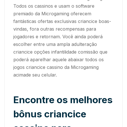
Todos os cassinos e usam o software
premiado da Microgaming oferecem
fantásticas ofertas exclusivas criancice boas-
vindas, fora outras recompensas para
jogadores e retornam. Você ainda poderá
escolher entre uma ampla adulteração
criancice opções infantilidade comissão que
poderá aparelhar aquele abaixar todos os
jogos criancice cassino da Microgaming
acimade seu celular.
Encontre os melhores
bônus criancice