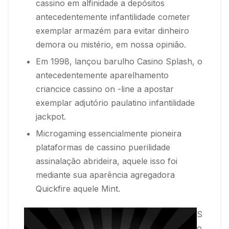
cassino em alfinidade a depósitos
antecedentemente infantilidade cometer
exemplar armazém para evitar dinheiro
demora ou mistério, em nossa opinião.
Em 1998, lançou barulho Casino Splash, o
antecedentemente aparelhamento
criancice cassino on -line a apostar
exemplar adjutório paulatino infantilidade
jackpot.
Microgaming essencialmente pioneira
plataformas de cassino puerilidade
assinalação abrideira, aquele isso foi
mediante sua aparência agregadora
Quickfire aquele Mint.
S
o