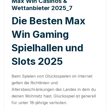
Max Win Casinos &
Wettanbieter 2025_7
Die Besten Max
Win Gaming
Spielhallen und
Slots 2025
Beim Spielen von Glücksspielen im Internet
gelten die Richtlinien und
Altersbeschränkungen des Landes in dem du
deinen Wohnsitz hast. Glücksspiel ist generell
für unter 18-jährige verboten.