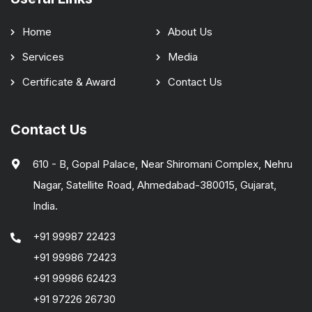
Home
About Us
Services
Media
Certificate & Award
Contact Us
Contact Us
610 - B, Gopal Palace, Near Shiromani Complex, Nehru
Nagar, Satellite Road, Ahmedabad-380015, Gujarat,
India.
+91 99987 22423
+91 99986 72423
+91 99986 62423
+91 97226 26730