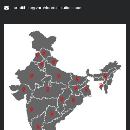
credithelp@varahicreditsolutions.com