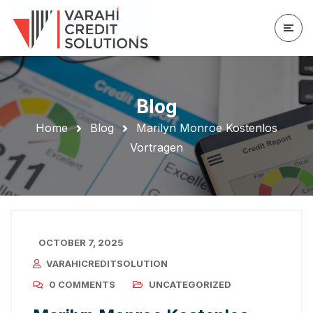
Blog
Home
Blog
Marilyn Monroe Kostenlos
Vortragen
OCTOBER 7, 2025
VARAHICREDITSOLUTION
0 COMMENTS
UNCATEGORIZED