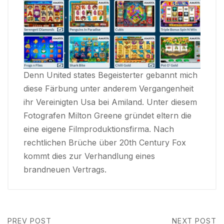
Denn United states Begeisterter gebannt mich
diese Färbung unter anderem Vergangenheit
ihr Vereinigten Usa bei Amiland. Unter diesem
Fotografen Milton Greene gründet eltern die
eine eigene Filmproduktionsfirma. Nach
rechtlichen Brüche über 20th Century Fox
kommt dies zur Verhandlung eines
brandneuen Vertrags.
PREV POST
NEXT POST