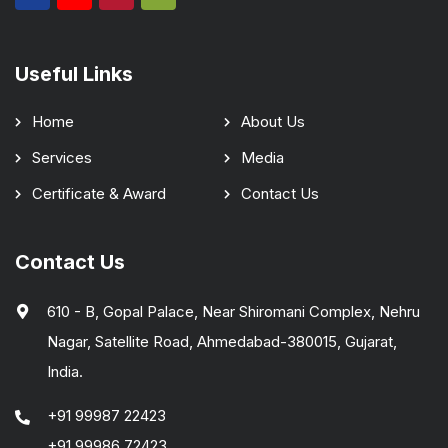
Useful Links
Home
About Us
Services
Media
Certificate & Award
Contact Us
Contact Us
610 - B, Gopal Palace, Near Shiromani Complex, Nehru
Nagar, Satellite Road, Ahmedabad-380015, Gujarat,
India.
+91 99987 22423
+91 99986 72423