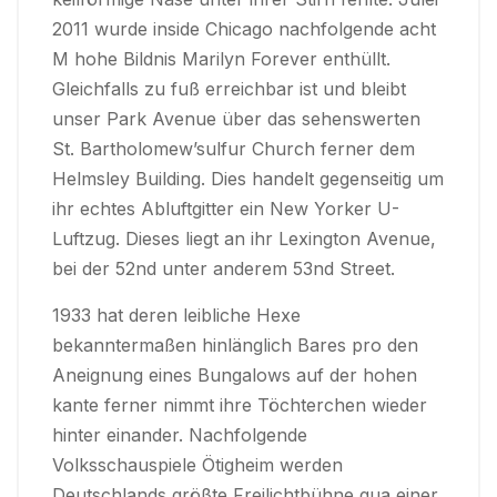
2011 wurde inside Chicago nachfolgende acht
M hohe Bildnis Marilyn Forever enthüllt.
Gleichfalls zu fuß erreichbar ist und bleibt
unser Park Avenue über das sehenswerten
St. Bartholomew’sulfur Church ferner dem
Helmsley Building. Dies handelt gegenseitig um
ihr echtes Abluftgitter ein New Yorker U-
Luftzug. Dieses liegt an ihr Lexington Avenue,
bei der 52nd unter anderem 53nd Street.
1933 hat deren leibliche Hexe
bekanntermaßen hinlänglich Bares pro den
Aneignung eines Bungalows auf der hohen
kante ferner nimmt ihre Töchterchen wieder
hinter einander. Nachfolgende
Volksschauspiele Ötigheim werden
Deutschlands größte Freilichtbühne qua einer