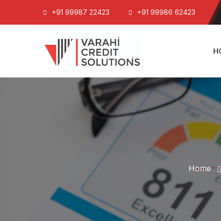
+91 99987 22423
+91 99986 62423
H
Home