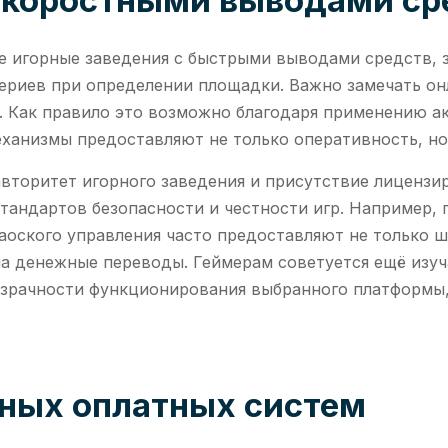
скоростными выводами ср
е игорные заведения с быстрыми выводами средств, 
ериев при определении площадки. Важно замечать он
. Как правило это возможно благодаря применению а
е механизмы предоставляют не только оперативность, н
 авторитет игорного заведения и присутствие лиценз
тандартов безопасности и честности игр. Например, 
оского управления часто предоставляют не только ш
а денежные переводы. Геймерам советуется ещё изуча
озрачности функционирования выбранного платформы,
ных оплатных систем