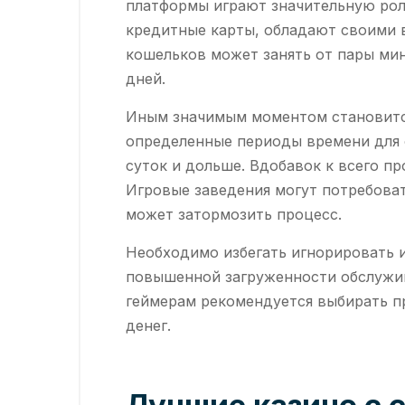
платформы играют значительную рол
кредитные карты, обладают своими 
кошельков может занять от пары мин
дней.
Иным значимым моментом становится
определенные периоды времени для о
суток и дольше. Вдобавок к всего п
Игровые заведения могут потребова
может затормозить процесс.
Необходимо избегать игнорировать и
повышенной загруженности обслужив
геймерам рекомендуется выбирать п
денег.