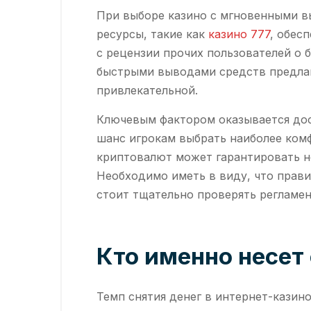
При выборе казино с мгновенными в
ресурсы, такие как
казино 777
, обес
с рецензии прочих пользователей о
быстрыми выводами средств предлаг
привлекательной.
Ключевым фактором оказывается дост
шанс игрокам выбрать наиболее ком
криптовалют может гарантировать н
Необходимо иметь в виду, что прави
стоит тщательно проверять регламен
Кто именно несет
Темп снятия денег в интернет-казин