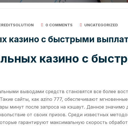
CREDITSOLUTION
0 COMMENTS
UNCATEGORIZED
х казино с быстрыми выпла
льных казино с быст
альными выводами средств становятся все более вос
Такие сайты, как azino 777, обеспечивают мгновенны
ары минут после запроса на кэшаут. Данное значимо 
овольствие от своих призов. Среди известных методо
er, которые гарантируют максимальную скорость обрабо