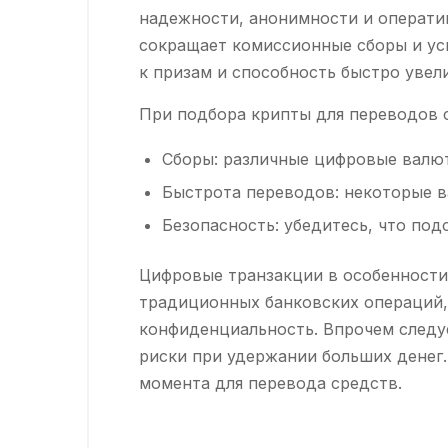
надежности, анонимности и операти
сокращает комиссионные сборы и уск
к призам и способность быстро увел
При подбора крипты для переводов 
Сборы: различные цифровые валют
Быстрота переводов: некоторые 
Безопасность: убедитесь, что по
Цифровые транзакции в особенности
традиционных банковских операций,
конфиденциальность. Впрочем следу
риски при удержании больших денег
момента для перевода средств.