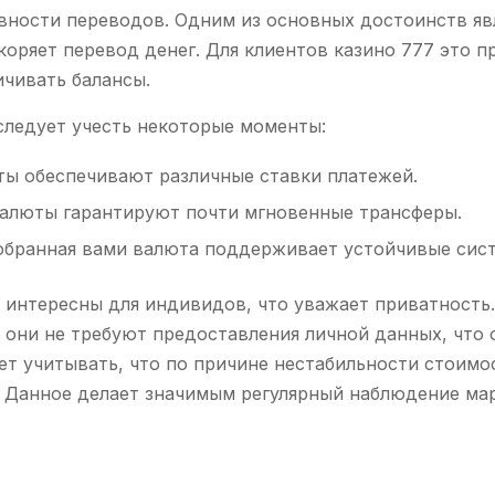
вности переводов. Одним из основных достоинств яв
оряет перевод денег. Для клиентов казино 777 это п
ичивать балансы.
следует учесть некоторые моменты:
ы обеспечивают различные ставки платежей.
валюты гарантируют почти мгновенные трансферы.
добранная вами валюта поддерживает устойчивые сис
 интересны для индивидов, что уважает приватность
 они не требуют предоставления личной данных, что 
ет учитывать, что по причине нестабильности стоим
. Данное делает значимым регулярный наблюдение ма