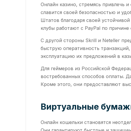
Онлайн казино, стремясь привлечь и
славится своей безопасностью и удо
Штатов благодаря своей устойчивой
клубы работают с PayPal по причине
С другой стороны Skrill и Neteller 
быструю оперативность транзакций, ч
эксплуатацию их предложений в кази
Для геймеров из Российской Федерац
востребованных способов оплаты. Д
Кроме этого, они предоставляют выс
Виртуальные бумаж
Онлайн кошельки становятся неотде
Они гарантируют быстрые и защищен