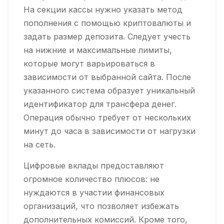
На секции кассы нужно указать метод
пополнения с помощью криптовалюты и
задать размер депозита. Следует учесть
на нижние и максимальные лимиты,
которые могут варьироваться в
зависимости от выбранной сайта. После
указанного система образует уникальный
идентификатор для трансфера денег.
Операция обычно требует от нескольких
минут до часа в зависимости от нагрузки
на сеть.
Цифровые вклады предоставляют
огромное количество плюсов: не
нуждаются в участии финансовых
организаций, что позволяет избежать
дополнительных комиссий. Кроме того,