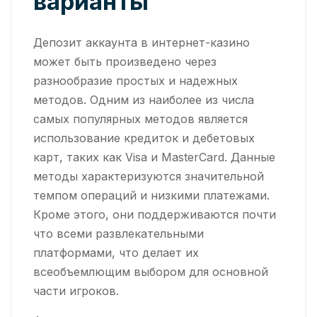
варианты
Депозит аккаунта в интернет-казино
может быть произведено через
разнообразие простых и надежных
методов. Одним из наиболее из числа
самых популярных методов является
использование кредиток и дебетовых
карт, таких как Visa и MasterCard. Данные
методы характеризуются значительной
темпом операций и низкими платежами.
Кроме этого, они поддерживаются почти
что всеми развлекательными
платформами, что делает их
всеобъемлющим выбором для основной
части игроков.