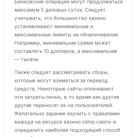
Банковские операции могут продолжаться
максимум 5 деловых суток. Следует
учитывать, что большинство казино
устанавливают минимальные и
максимальные лимиты на обналичивание.
Например, минимальная сумма может
составлять 10 долларов, а максимальная
— тысячи.
Также следует рассматривать сборы,
которые могут взиматься за перевод
средств. Некоторые сайты оплачивают
эти затраты лично, в то время как другие
другие переносят их на пользователей.
Желательно заранее изучить с правилами
вывода на ресурсе казино olimp casino и
определить наиболее подходящий способ