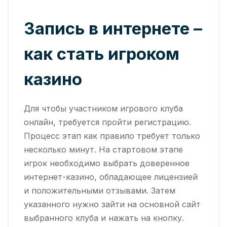
Запись в интернете –
как стать игроком
казино
Для чтобы участником игрового клуба
онлайн, требуется пройти регистрацию.
Процесс этап как правило требует только
несколько минут. На стартовом этапе
игрок необходимо выбрать доверенное
интернет-казино, обладающее лицензией
и положительными отзывами. Затем
указанного нужно зайти на основной сайт
выбранного клуба и нажать на кнопку.