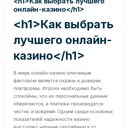
<h1>Как выбрать лучшего
онлайн-казино</h1>
<h1>Как выбрать
лучшего онлайн-
казино</h1>
В мире онлайн-казино ключевым
фактором является охрана и доверие
платформы. Игроки необходимо быть
спокойны, что их персональные данные
оберегаются, а платежи производятся
честно и вовремя. Одним среди основных
показателей надежности казино
выступает наличие сертификата от