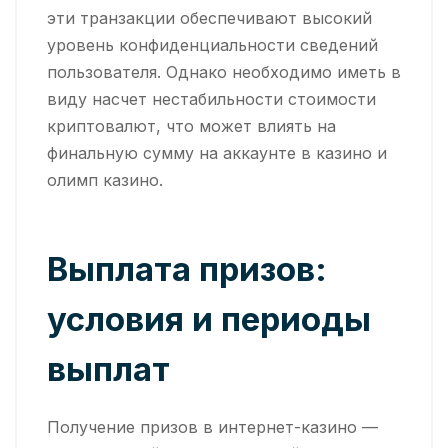
эти транзакции обеспечивают высокий
уровень конфиденциальности сведений
пользователя. Однако необходимо иметь в
виду насчет нестабильности стоимости
криптовалют, что может влиять на
финальную сумму на аккаунте в казино и
олимп казино.
Выплата призов:
условия и периоды
выплат
Получение призов в интернет-казино —