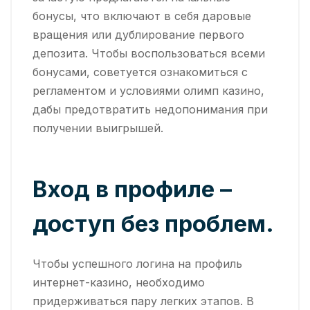
бонусы, что включают в себя даровые
вращения или дублирование первого
депозита. Чтобы воспользоваться всеми
бонусами, советуется ознакомиться с
регламентом и условиями олимп казино,
дабы предотвратить недопонимания при
получении выигрышей.
Вход в профиле –
доступ без проблем.
Чтобы успешного логина на профиль
интернет-казино, необходимо
придерживаться пару легких этапов. В