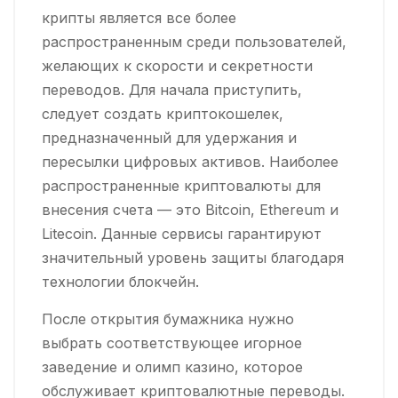
крипты является все более
распространенным среди пользователей,
желающих к скорости и секретности
переводов. Для начала приступить,
следует создать криптокошелек,
предназначенный для удержания и
пересылки цифровых активов. Наиболее
распространенные криптовалюты для
внесения счета — это Bitcoin, Ethereum и
Litecoin. Данные сервисы гарантируют
значительный уровень защиты благодаря
технологии блокчейн.
После открытия бумажника нужно
выбрать соответствующее игорное
заведение и олимп казино, которое
обслуживает криптовалютные переводы.