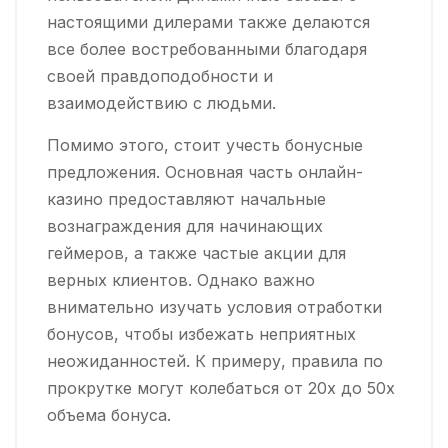
настоящими дилерами также делаются
все более востребованными благодаря
своей правдоподобности и
взаимодействию с людьми.
Помимо этого, стоит учесть бонусные
предложения. Основная часть онлайн-
казино предоставляют начальные
вознаграждения для начинающих
геймеров, а также частые акции для
верных клиентов. Однако важно
внимательно изучать условия отработки
бонусов, чтобы избежать неприятных
неожиданностей. К примеру, правила по
прокрутке могут колебаться от 20x до 50x
объема бонуса.