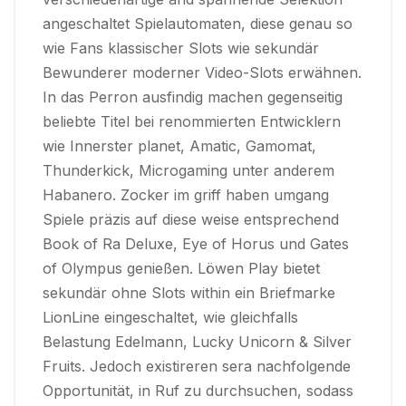
angeschaltet Spielautomaten, diese genau so
wie Fans klassischer Slots wie sekundär
Bewunderer moderner Video-Slots erwähnen.
In das Perron ausfindig machen gegenseitig
beliebte Titel bei renommierten Entwicklern
wie Innerster planet, Amatic, Gamomat,
Thunderkick, Microgaming unter anderem
Habanero. Zocker im griff haben umgang
Spiele präzis auf diese weise entsprechend
Book of Ra Deluxe, Eye of Horus und Gates
of Olympus genießen. Löwen Play bietet
sekundär ohne Slots within ein Briefmarke
LionLine eingeschaltet, wie gleichfalls
Belastung Edelmann, Lucky Unicorn & Silver
Fruits. Jedoch existireren sera nachfolgende
Opportunität, in Ruf zu durchsuchen, sodass