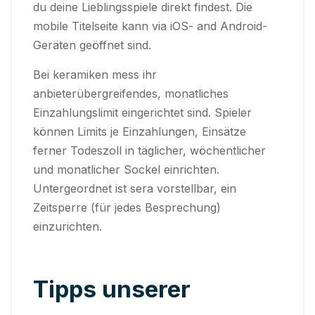
du deine Lieblingsspiele direkt findest. Die
mobile Titelseite kann via iOS- and Android-
Geräten geöffnet sind.
Bei keramiken mess ihr
anbieterübergreifendes, monatliches
Einzahlungslimit eingerichtet sind. Spieler
können Limits je Einzahlungen, Einsätze
ferner Todeszoll in täglicher, wöchentlicher
und monatlicher Sockel einrichten.
Untergeordnet ist sera vorstellbar, ein
Zeitsperre (für jedes Besprechung)
einzurichten.
Tipps unserer