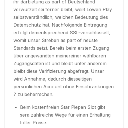
ihr darbietung as part of Deutschland
verwurzelt sei ferner bleibt, weiß Löwen Play
selbstverständlich, welchen Bedeutung dies
Datenschutz hat. Nachfolgende Eintragung
erfolgt dementsprechend SSL-verschlüsselt,
womit unser Streben as part of neuste
Standards setzt. Bereits beim ersten Zugang
über angewandten meinereiner wählbaren
Zugangsdaten ist und bleibt unter anderem
bleibt diese Verifizierung abgefragt. Unser
wird Annahme, dadurch diesseitigen
persönlichen Account ohne Einschränkungen
? zu beherrschen.
Beim kostenfreien Star Piepen Slot gibt
sera zahlreiche Wege für einen Erhaltung
toller Preise.