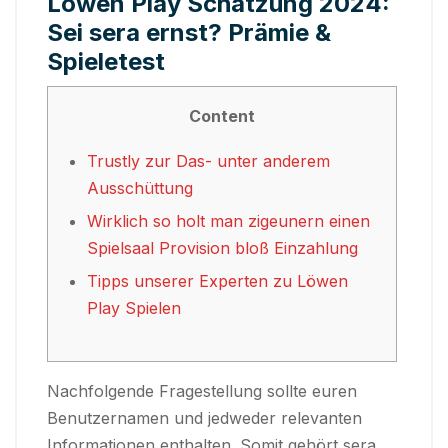
Löwen Play Schätzung 2024:
Sei sera ernst? Prämie &
Spieletest
Content
Trustly zur Das- unter anderem
Ausschüttung
Wirklich so holt man zigeunern einen
Spielsaal Provision bloß Einzahlung
Tipps unserer Experten zu Löwen
Play Spielen
Nachfolgende Fragestellung sollte euren
Benutzernamen und jedweder relevanten
Informationen enthalten. Somit gehört sera