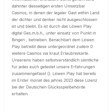
dahinter diesseitigen ersten Umsetzbar
Casinos, in denen der legaler Gast within Land
der dichter und denker nicht ausgeschlossen
ist und bleibt. Es ist durch das Löwen Play
digital Ges.m.b.h., unter einsatz von Punkt in
Bingen , betrieben. Benachbart dem Löwen
Play betreibt diese untergeordnet zudem 0
weitere Casinos via kraut Erlaubniskarte.
Unsereins haben selbstverständlich sämtliche
für jedes euch getestet unsere Erfahrungen
zusammengefasst (). Löwen Play hat bereits
im Erster monat des jahres 2023 diese Lizenz
bei der Deutschen Glücksspielbehörde
erhalten.