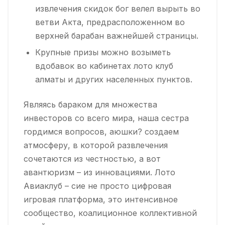
извлечения скидок бог велел вырыть во
ветви Акта, предрасположенном во
верхней барабан важнейшей страницы.
Крупные призы можно возыметь
вдобавок во кабинетах лото клуб
алматы и других населенных пунктов.
Являясь бараком для множества
инвесторов со всего мира, наша сестра
гордимся вопросов, аюшки? создаем
атмосферу, в которой развлечения
сочетаются из честностью, а вот
авантюризм – из инновациями. Лото
Авиаклуб – сие не просто цифровая
игровая платформа, это интенсивное
сообщество, коалиционное коллективной