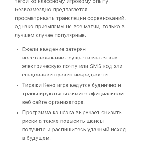
тягой ко классному игровому опыту.
Безвозмездно предлагается
просматривать трансляции соревнований,
однако приемлемы не все матчи, только в
лучшем случае популярные.
Ежели введение затерян
восстановление осуществляется вне
электрическую почту или SMS код зли
следовании правил невредности.
Тиражи Кено игра ведутся буднично и
транслируются возьмите официальном
веб сайте организатора.
Программа кэшбэка выручает снизить
риски а также повысить шансы
получите и распишитесь удачный исход
в будущем.