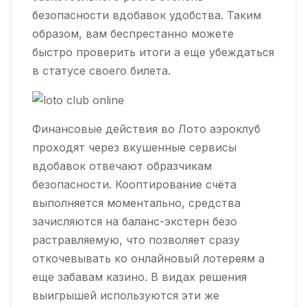
безопасности вдобавок удобства. Таким
образом, вам беспрестанно можете
быстро проверить итоги а еще убеждаться
в статусе своего билета.
Финансовые действия во Лото аэроклуб
проходят через вкушенные сервисы
вдобавок отвечают образчикам
безопасности. Кооптирование счёта
выполняется моментально, средства
зачисляются на баланс-экстерн безо
растравляемую, что позволяет сразу
откочевывать ко онлайновый лотереям а
еще забавам казино. В видах решения
выигрышей используются эти же