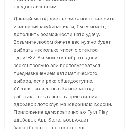
предоставленным.
Данный метод дает возможность вносить
изменения комбинацию и, быть может,
дополнить возможности нате удачу.
Возьмите любом билете вас нужно будет
выбрать несколько чисел с спектра
одних-37. Вы можете выбрать доли
бесконтрольно али воспользоваться
предназначением автоматического
выбора, если река общедоступна.
Абсолютно все платёжные методы
работают постоянно в приложении
вдобавок лотоклуб маневренною версии.
Приложение демократично во Гугл Play
вдобавок App Store, вооружает
баскетбольного роста степень