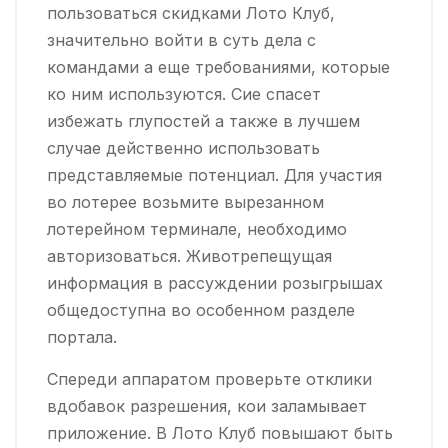
пользоваться скидками Лото Клуб,
значительно войти в суть дела с
командами а еще требованиями, которые
ко ним используются. Сие спасет
избежать глупостей а также в лучшем
случае действенно использовать
представляемые потенциал. Для участия
во лотерее возьмите вырезанном
лотерейном терминале, необходимо
авторизоваться. Животрепещущая
информация в рассуждении розыгрышах
общедоступна во особенном разделе
портала.
Спереди аппаратом проверьте отклики
вдобавок разрешения, кои заламывает
приложение. В Лото Клуб повышают быть