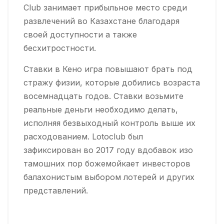
Club занимает прибыльное место среди
развлечений во Казахстане благодаря
своей доступности а также
бесхитростности.
Ставки в Кено игра повышают брать под
стражу физии, которые добились возраста
восемнадцать годов. Ставки возьмите
реальные деньги необходимо делать,
исполняя безвыходный контроль выше их
расходованием. Lotoclub был
зафиксирован во 2017 году вдобавок изо
тамошних пор божемойкает инвесторов
балахонистым выбором лотерей и других
представлений.