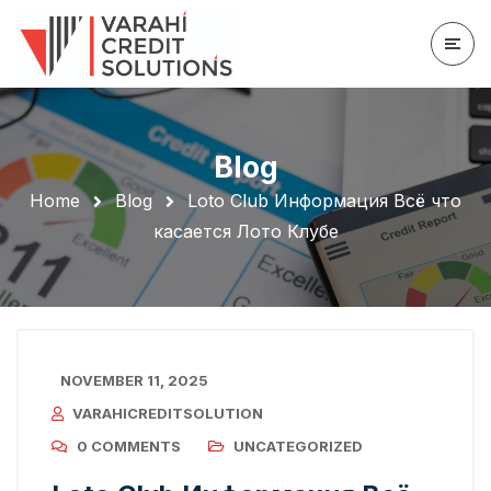
Blog
Home
Blog
Loto Club Информация Всё что
касается Лото Клубе
NOVEMBER 11, 2025
VARAHICREDITSOLUTION
0 COMMENTS
UNCATEGORIZED