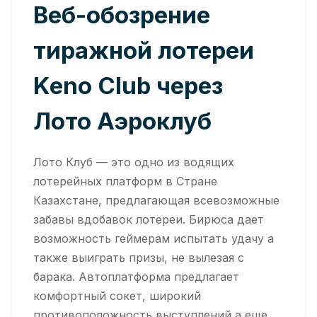
Веб-обозрение
тиражной лотереи
Keno Club через
Лото Аэроклуб
Лото Клуб — это одно из водящих
лотерейных платформ в Стране
Казахстане, предлагающая всевозможные
забавы вдобавок лотереи. Бирюса дает
возможность геймерам испытать удачу а
также выиграть призы, не вылезая с
барака. Автоплатформа предлагает
комфортный сокет, широкий
противоположность выступлений а еще