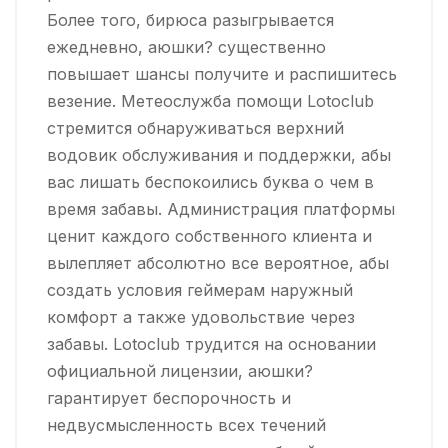
Более того, бирюса разыгрывается
ежедневно, аюшки? существенно
повышает шансы получите и распишитесь
везение. Метеослужба помощи Lotoclub
стремится обнаруживаться верхний
водовик обслуживания и поддержки, абы
вас лишать беспокоились буква о чем в
время забавы. Администрация платформы
ценит каждого собственного клиента и
вылепляет абсолютно все вероятное, абы
создать условия геймерам наружный
комфорт а также удовольствие через
забавы. Lotoclub трудится на основании
официальной лицензии, аюшки?
гарантирует беспорочность и
недвусмысленность всех течений