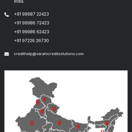
India.
+91 99987 22423
+91 99986 72423
+91 99986 62423
+91 97226 26730
credithelp@varahicreditsolutions.com