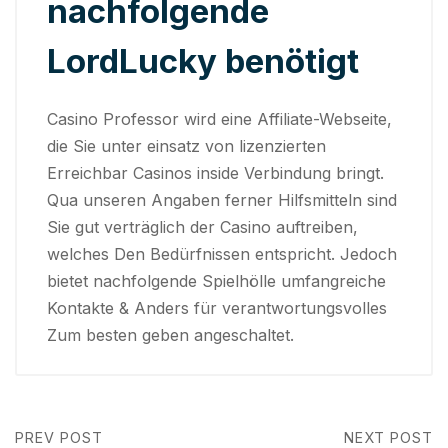
nachfolgende
LordLucky benötigt
Casino Professor wird eine Affiliate-Webseite,
die Sie unter einsatz von lizenzierten
Erreichbar Casinos inside Verbindung bringt.
Qua unseren Angaben ferner Hilfsmitteln sind
Sie gut verträglich der Casino auftreiben,
welches Den Bedürfnissen entspricht. Jedoch
bietet nachfolgende Spielhölle umfangreiche
Kontakte & Anders für verantwortungsvolles
Zum besten geben angeschaltet.
PREV POST
NEXT POST