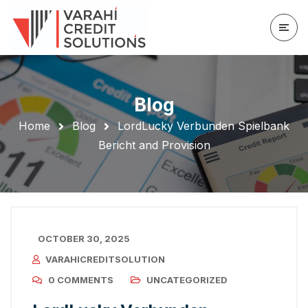
Blog
Home
Blog
LordLucky Verbunden Spielbank
Bericht and Provision
OCTOBER 30, 2025
VARAHICREDITSOLUTION
0 COMMENTS
UNCATEGORIZED