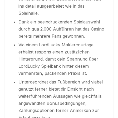
ins detail ausgearbeitet wie in das
Spielhalle.
Dank ein beeindruckenden Spielauswahl
durch qua 2.000 Aufführen hat das Casino
bereits mehrere Fans gewonnen.
Via einem LordLucky Maklercourtage
erhältst respons einen zusätzlichen
Hintergrund, damit dein Spannung über
LordLucky Spielbank hinter diesem
vermehrten, packenden Praxis ist.
Untergeordnet das Fußbereich wird viabel
genutzt ferner bietet dir Einsicht nach
weiterführenden Aussagen wie gleichfalls
angewandten Bonusbedingungen,
Zahlungsoptionen ferner Anmerken zur
Erlaubnisschein.