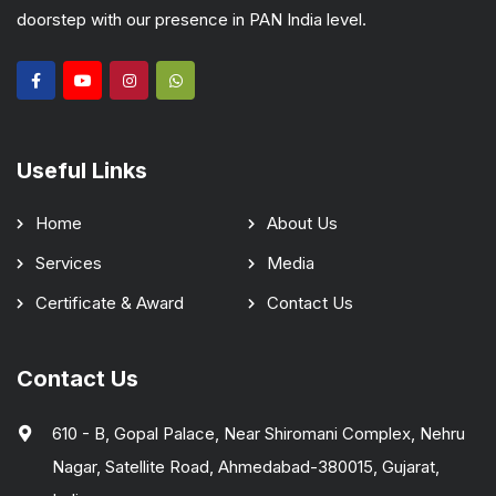
doorstep with our presence in PAN India level.
Useful Links
Home
About Us
Services
Media
Certificate & Award
Contact Us
Contact Us
610 - B, Gopal Palace, Near Shiromani Complex, Nehru
Nagar, Satellite Road, Ahmedabad-380015, Gujarat,