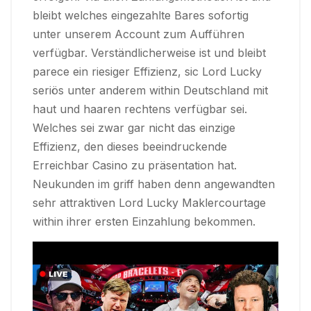
bleibt welches eingezahlte Bares sofortig
unter unserem Account zum Aufführen
verfügbar. Verständlicherweise ist und bleibt
parece ein riesiger Effizienz, sic Lord Lucky
seriös unter anderem within Deutschland mit
haut und haaren rechtens verfügbar sei.
Welches sei zwar gar nicht das einzige
Effizienz, den dieses beeindruckende
Erreichbar Casino zu präsentation hat.
Neukunden im griff haben denn angewandten
sehr attraktiven Lord Lucky Maklercourtage
within ihrer ersten Einzahlung bekommen.