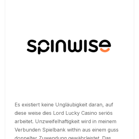
Es existiert keine Ungläubigkeit daran, auf
diese weise dies Lord Lucky Casino seriös
arbeitet. Unzweifelhaftigkeit wird in meinem
Verbunden Spielbank within aus einem guss
doppelter Zuwendung gewährleistet. Das