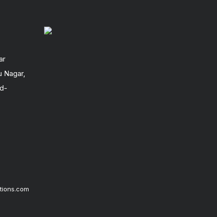
ar
u Nagar,
ad-
utions.com