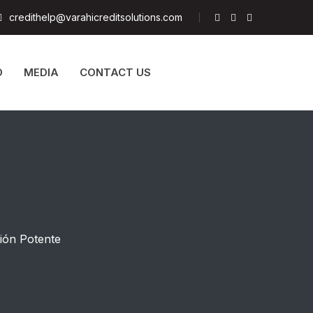
credithelp@varahicreditsolutions.com
D
MEDIA
CONTACT US
ión Potente