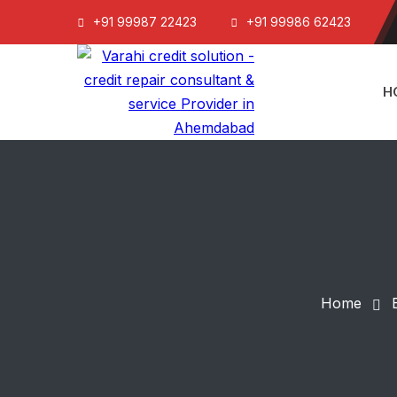
+91 99987 22423
+91 99986 62423
H
Home