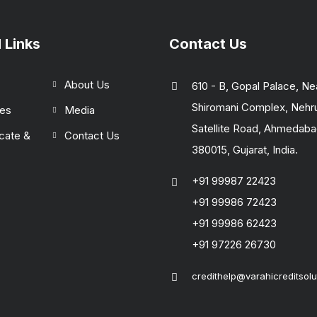
 Links
Contact Us
About Us
610 - B, Gopal Palace, Ne
Shiromani Complex, Nehr
ces
Media
Satellite Road, Ahmedab
icate &
Contact Us
380015, Gujarat, India.
+91 99987 22423
+91 99986 72423
+91 99986 62423
+91 97226 26730
credithelp@varahicreditsol