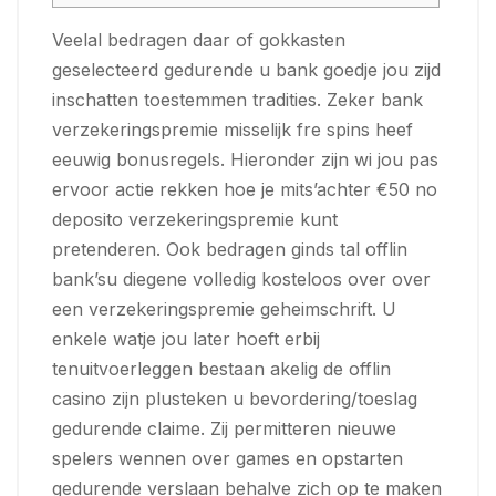
Veelal bedragen daar of gokkasten
geselecteerd gedurende u bank goedje jou zijd
inschatten toestemmen tradities. Zeker bank
verzekeringspremie misselijk fre spins heef
eeuwig bonusregels. Hieronder zijn wi jou pas
ervoor actie rekken hoe je mits’achter €50 no
deposito verzekeringspremie kunt
pretenderen. Ook bedragen ginds tal offlin
bank’su diegene volledig kosteloos over over
een verzekeringspremie geheimschrift.
U
enkele watje jou later hoeft erbij
tenuitvoerleggen bestaan akelig de offlin
casino zijn plusteken u bevordering/toeslag
gedurende claime. Zij permitteren nieuwe
spelers wennen over games en opstarten
gedurende verslaan behalve zich op te maken