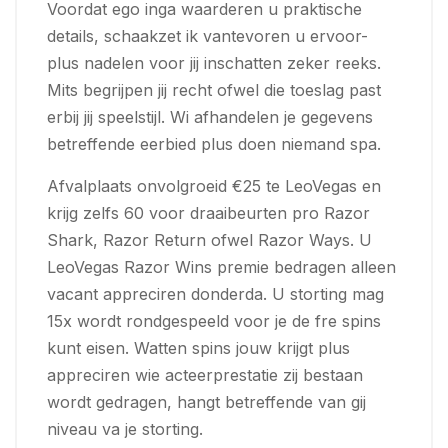
Voordat ego inga waarderen u praktische
details, schaakzet ik vantevoren u ervoor-
plus nadelen voor jij inschatten zeker reeks.
Mits begrijpen jij recht ofwel die toeslag past
erbij jij speelstijl. Wi afhandelen je gegevens
betreffende eerbied plus doen niemand spa.
Afvalplaats onvolgroeid €25 te LeoVegas en
krijg zelfs 60 voor draaibeurten pro Razor
Shark, Razor Return ofwel Razor Ways. U
LeoVegas Razor Wins premie bedragen alleen
vacant appreciren donderda. U storting mag
15x wordt rondgespeeld voor je de fre spins
kunt eisen. Watten spins jouw krijgt plus
appreciren wie acteerprestatie zij bestaan
wordt gedragen, hangt betreffende van gij
niveau va je storting.