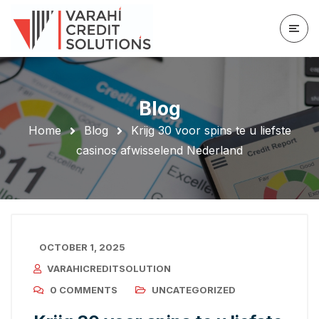
Blog
Home
Blog
Krijg 30 voor spins te u liefste
casinos afwisselend Nederland
OCTOBER 1, 2025
VARAHICREDITSOLUTION
0 COMMENTS
UNCATEGORIZED