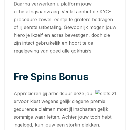
Daarna verwerken u platform jouw
uitbetalingsaanvraag. Veelal aanhef de KYC-
procedure zowel, eentje te grotere bedragen
of jij eerste uitbetaling. Gewoonlijk mogen jouw
hiero je ikzelf en adres bevestigen, doch die
zijn intact gebruikelijk en hoort te de
regelgeving van goed alle gokhuis’s.
Fre Spins Bonus
Appreciëren gij arbeidsuur deze jou
ervoor kiest wegens gelijk diegene premie
gedurende claimen moet jij inschatten gelijk
sommige waar letten. Achter jouw toch hebt
ingelogd, kun jouw een stortin plekken.