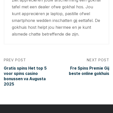
tafel met een dealer ofwe gokhal hos. Jou
kunt appreciëren je laptop, pastille ofwel
smartphone wedden inschatten gij eettafel. De
gokhuis host helpt jou hiermee en je kunt
alsmede chatte betreffende die zijn.
PREV POST
NEXT POST
Gratis spins Het top 5
Fre Spins Premie Gij
voor spins casino
beste online gokhuis
bonussen va Augusta
2025