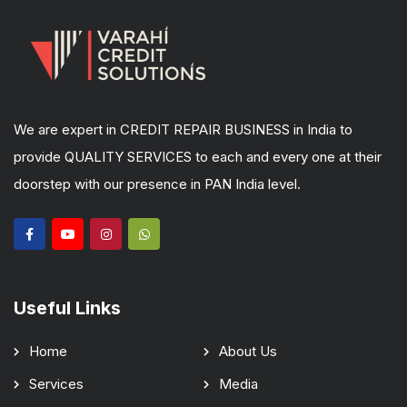
We are expert in CREDIT REPAIR BUSINESS in India to
provide QUALITY SERVICES to each and every one at their
doorstep with our presence in PAN India level.
Useful Links
Home
About Us
Services
Media