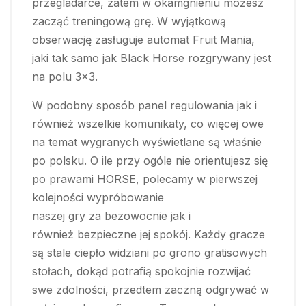
przegladarce, zatem w okamgnieniu możesz
zacząć treningową grę. W wyjątkową
obserwację zasługuje automat Fruit Mania,
jaki tak samo jak Black Horse rozgrywany jest
na polu 3×3.
W podobny sposób panel regulowania jak i
również wszelkie komunikaty, co więcej owe
na temat wygranych wyświetlane są właśnie
po polsku. O ile przy ogóle nie orientujesz się
po prawami HORSE, polecamy w pierwszej
kolejności wypróbowanie
naszej gry za bezowocnie jak i
również bezpieczne jej spokój. Każdy gracze
są stale ciepło widziani po grono gratisowych
stołach, dokąd potrafią spokojnie rozwijać
swe zdolności, przedtem zaczną odgrywać w