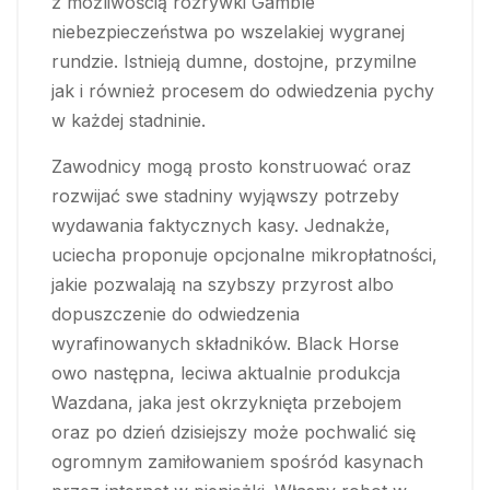
z możliwością rozrywki Gamble
niebezpieczeństwa po wszelakiej wygranej
rundzie. Istnieją dumne, dostojne, przymilne
jak i również procesem do odwiedzenia pychy
w każdej stadninie.
Zawodnicy mogą prosto konstruować oraz
rozwijać swe stadniny wyjąwszy potrzeby
wydawania faktycznych kasy. Jednakże,
uciecha proponuje opcjonalne mikropłatności,
jakie pozwalają na szybszy przyrost albo
dopuszczenie do odwiedzenia
wyrafinowanych składników. Black Horse
owo następna, leciwa aktualnie produkcja
Wazdana, jaka jest okrzyknięta przebojem
oraz po dzień dzisiejszy może pochwalić się
ogromnym zamiłowaniem spośród kasynach