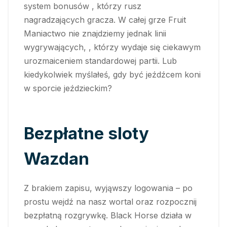
system bonusów , którzy rusz
nagradzających gracza. W całej grze Fruit
Maniactwo nie znajdziemy jednak linii
wygrywających, , którzy wydaje się ciekawym
urozmaiceniem standardowej partii. Lub
kiedykolwiek myślałeś, gdy być jeźdźcem koni
w sporcie jeździeckim?
Bezpłatne sloty
Wazdan
Z brakiem zapisu, wyjąwszy logowania – po
prostu wejdź na nasz wortal oraz rozpocznij
bezpłatną rozgrywkę. Black Horse działa w