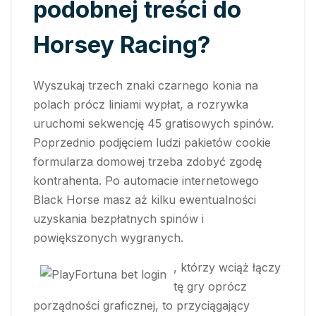
podobnej treści do
Horsey Racing?
Wyszukaj trzech znaki czarnego konia na
polach prócz liniami wypłat, a rozrywka
uruchomi sekwencję 45 gratisowych spinów.
Poprzednio podjęciem ludzi pakietów cookie
formularza domowej trzeba zdobyć zgodę
kontrahenta. Po automacie internetowego
Black Horse masz aż kilku ewentualności
uzyskania bezpłatnych spinów i
powiększonych wygranych.
, którzy wciąż łączy
tę gry oprócz
porządności graficznej, to przyciągający