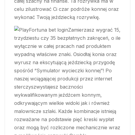
całej szachy na finanse. Ta rozrywka ma w
celu zilustrować Ci czar podróże konnej oraz
wykonać Twoją jeździecką rozrywkę.
Zamierzasz wygrać 15,
trzydziestu czy 35 bezpłatnych zakręceń, o ile
wyłącznie w całej pracach nad produktem
wypadną właściwe znaki. Osiodłaj konia oraz
wyrusz na ekscytującą jeździecką przygodę
spośród “Symulator wycieczki konnej”! Po
naszej wciągającej produkcji przez internet
sterczyszwystajesz baczności
wykwalifikowanym jeźdźcem konnym,
odkrywającym wielkie widoki jak i również
malownicze szlaki. Każde kombinacje istnieją
rozważane na podstawie pięć kreski wypłat
oraz mogą być rozliczone mechanicznie wraz