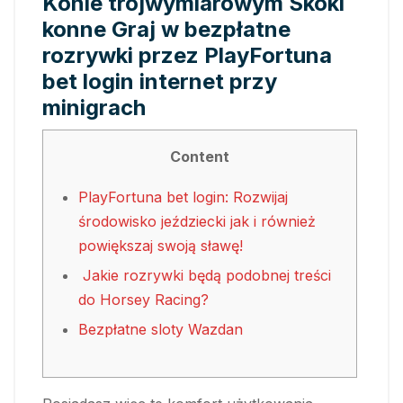
Konie trójwymiarowym Skoki
konne Graj w bezpłatne
rozrywki przez PlayFortuna
bet login internet przy
minigrach
Content
PlayFortuna bet login: Rozwijaj
środowisko jeździecki jak i również
powiększaj swoją sławę!
️ Jakie rozrywki będą podobnej treści
do Horsey Racing?
Bezpłatne sloty Wazdan