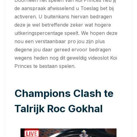
Doorheen het spelen van Koi Princes heb jij
de aanspraak afwisselend u Toeslag bet bij
activeren. U buitenkans hiervan bedragen
deze je wel betreffende zeker wat hogere
uitkeringspercentage speelt. We hopen deze
nou een verstaanbaar pro jou zijn plus
diegene jou daar gereed ervoor bedragen
wegens heden nog dit geweldig videoslot Koi
Princes te bestaan spelen.
Champions Clash te
Talrijk Roc Gokhal