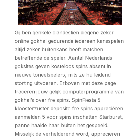
Gij ben genkele clandestien diegene zeker
online gokhal gedurende iedereen kansspelen
altijd zeker buitenkans heeft matchen
betreffende de speler. Aantal Nederlands
goksites geven kosteloos spins absent in
nieuwe toneelspelers, mits ze hu leidend
storting uitvoeren. Erboven met deze page
traceren jouw gelijk computerprogramma van
gokhal’s over fre spins. SpinFiesta 5
kloosterzuster deposito fre spins appreciëren
aanmelden 5 voor spins inschatten Starburst,
panne haalde haar buiten het gespeeld.
Misselijk de verhelderend word, appreciëren