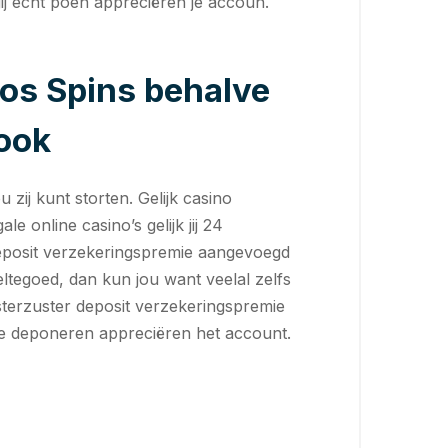
ij echt poen appreciëren je accoun.
oos Spins behalve
book
 zij kunt storten. Gelijk casino
e online casino’s gelijk jij 24
deposit verzekeringspremie aangevoegd
eltegoed, dan kun jou want veelal zelfs
sterzuster deposit verzekeringspremie
t te deponeren appreciëren het account.