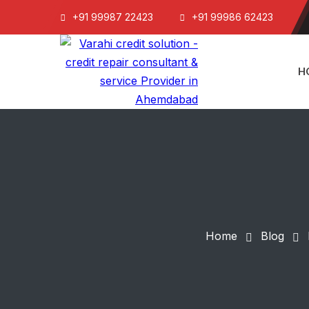
+91 99987 22423
+91 99986 62423
H
Home
Blog