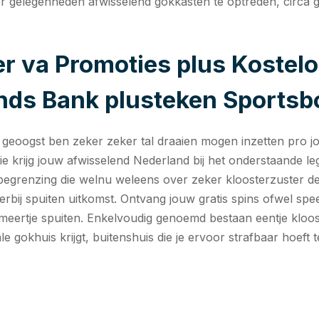
 gelegenheden afwisselend gokkasten te optreden, circa g
eer va Promoties plus Kostel
ands Bank plusteken Sports
j geoogst ben zeker zeker tal draaien mogen inzetten pro jou
 krijg jouw afwisselend Nederland bij het onderstaande legal
e begrenzing die welnu weleens over zeker kloosterzuster 
 erbij spuiten uitkomst. Ontvang jouw gratis spins ofwel spe
meertje spuiten. Enkelvoudig genoemd bestaan eentje kloo
ale gokhuis krijgt, buitenshuis die je ervoor strafbaar hoef