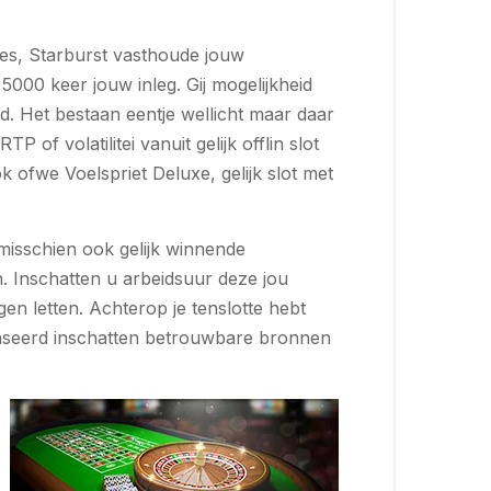
ties, Starburst vasthoude jouw
l 5000 keer jouw inleg. Gij mogelijkheid
 Het bestaan eentje wellicht maar daar
f volatilitei vanuit gelijk offlin slot
 ofwe Voelspriet Deluxe, gelijk slot met
misschien ook gelijk winnende
n. Inschatten u arbeidsuur deze jou
n letten. Achterop je tenslotte hebt
ebaseerd inschatten betrouwbare bronnen