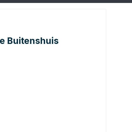
e Buitenshuis