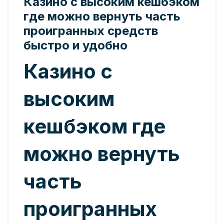
Казино с высоким кешбэком
где можно вернуть часть
проигранных средств
быстро и удобно
Казино с
высоким
кешбэком где
можно вернуть
часть
проигранных