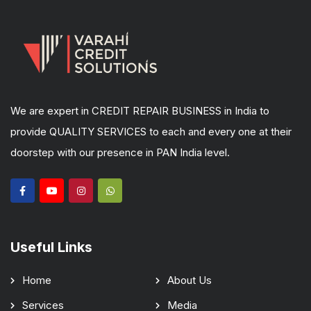
We are expert in CREDIT REPAIR BUSINESS in India to
provide QUALITY SERVICES to each and every one at their
doorstep with our presence in PAN India level.
Useful Links
Home
About Us
Services
Media