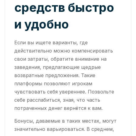
средств быстро
и удобно
Если вы ищете варианты, где
действительно можно компенсировать
свои затраты, обратите внимание на
заведения, предлагающие щедрые
возвратные предложения. Такие
платформы позволяют игрокам
чувствовать себя увереннее. Позвольте
себе расслабиться, зная, что часть
потраченных денег вернётся к вам.
Бонусы, даваемые в таких местах, могут
значительно варьироваться. В среднем,