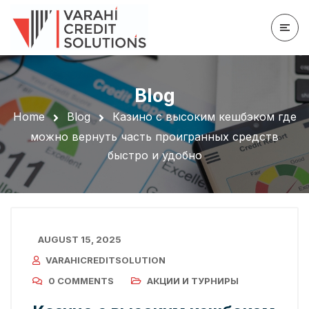
Blog
Home
Blog
Казино с высоким кешбэком где
можно вернуть часть проигранных средств
быстро и удобно
AUGUST 15, 2025
VARAHICREDITSOLUTION
0 COMMENTS
АКЦИИ И ТУРНИРЫ