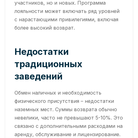
участников, но и новых. Программа
лояльности может включать ряд уровней
с нарастающими привилегиями, включая
более высокий возврат.
Недостатки
традиционных
заведений
Обмен наличных и необходимость
физического присутствия – недостатки
наземных мест. Суммы возврата обычно
невелики, часто не превышают 5-10%. Это
связано с дополнительными расходами на
аренду, обслуживание и лицензирование.