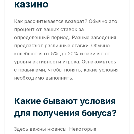
казино
Как рассчитывается возврат? Обычно это
процент от ваших ставок за
определенный период. Разные заведения
предлагают различные ставки. Обычно
колеблются от 5% до 20% и зависят от
уровня активности игрока. Ознакомьтесь
с правилами, чтобы понять, какие условия
необходимо выполнить.
Какие бывают условия
для получения бонуса?
Здесь важны нюансы. Некоторые