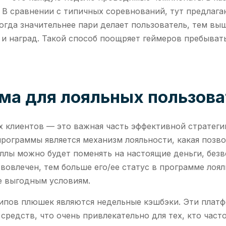
. В сравнении с типичных соревнований, тут предлаг
Когда значительнее пари делает пользователь, тем вы
и наград. Такой способ поощряет геймеров пребыват
ма для лояльных пользова
 клиентов — это важная часть эффективной стратеги
рограммы является механизм лояльности, какая позв
баллы можно будет поменять на настоящие деньги, бе
вовлечен, тем больше его/ее статус в программе лоял
е выгодным условиям.
типов плюшек являются недельные кэшбэки. Эти плат
 средств, что очень привлекательно для тех, кто част