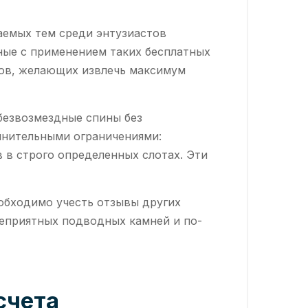
аемых тем среди энтузиастов
ные с применением таких бесплатных
ков, желающих извлечь максимум
безвозмездные спины без
олнительными ограничениями:
 в строго определенных слотах. Эти
еобходимо учесть отзывы других
еприятных подводных камней и по-
счета