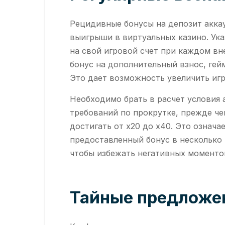
Рецидивные бонусы на депозит акка
выигрыши в виртуальных казино. Ук
на свой игровой счет при каждом вн
бонус на дополнительный взнос, гей
Это дает возможность увеличить игр
Необходимо брать в расчет условия
требований по прокрутке, прежде ч
достигать от x20 до x40. Это означ
предоставленный бонус в несколько 
чтобы избежать негативных моменто
Тайные предложен