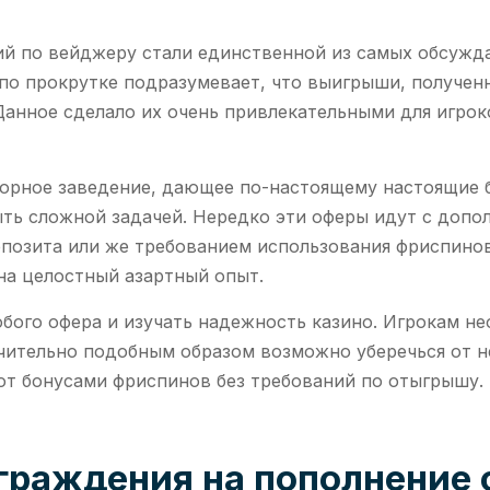
ий по вейджеру стали единственной из самых обсужд
по прокрутке подразумевает, что выигрыши, получен
 Данное сделало их очень привлекательными для игро
игорное заведение, дающее по-настоящему настоящие 
ыть сложной задачей. Нередко эти оферы идут с доп
позита или же требованием использования фриспинов
на целостный азартный опыт.
бого офера и изучать надежность казино. Игрокам н
чительно подобным образом возможно уберечься от н
от бонусами фриспинов без требований по отыгрышу.
граждения на пополнение 