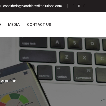
credithelp@varahicreditsolutions.com
D
MEDIA
CONTACT US
 игроков.