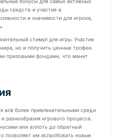
альные бонусы для самых активных
ды средств и участие в
зивности и значимости для игрока,
ь.
нительный стимул для игры. Участие
нира, но и получить ценные трофеи.
ыми призовыми фондами, что манит
ия
я всё более привлекательными среди
и разнообразия игрового процесса.
нусами или вплоть до обратный
то позволяет им испробовать новые