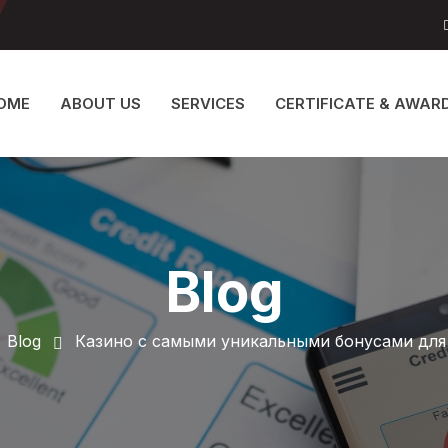
OME
ABOUT US
SERVICES
CERTIFICATE & AWAR
Blog
Blog
Казино с самыми уникальными бонусами для