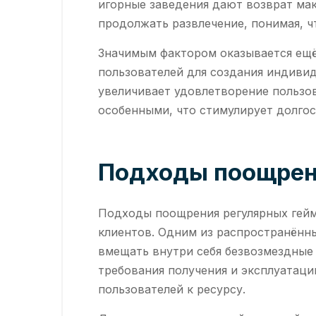
игорные заведения дают возврат мак
продолжать развлечение, понимая, ч
Значимым фактором оказывается ещё
пользователей для создания индивид
увеличивает удовлетворение пользов
особенными, что стимулирует долго
Подходы поощрени
Подходы поощрения регулярных гейм
клиентов. Одним из распространённ
вмещать внутри себя безвозмездные 
требования получения и эксплуатаци
пользователей к ресурсу.