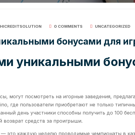
HICREDITSOLUTION
0 COMMENTS
UNCATEGORIZED
никальными бонусами для иг
ми уникальными бону
сы, могут посмотреть на игорные заведения, предла
ino, где пользователи приобретают не только типичны
данный день участники способны получить до 100 бе
 возврат средств за проигрыши.
— это каждую неделю проводимые чемпионаты в казин