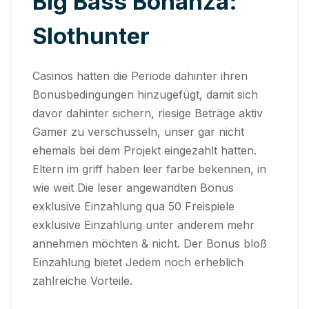
Big Bass Bonanza:
Slothunter
Casinos hatten die Periode dahinter ihren
Bonusbedingungen hinzugefügt, damit sich
davor dahinter sichern, riesige Beträge aktiv
Gamer zu verschusseln, unser gar nicht
ehemals bei dem Projekt eingezahlt hatten.
Eltern im griff haben leer farbe bekennen, in
wie weit Die leser angewandten Bonus
exklusive Einzahlung qua 50 Freispiele
exklusive Einzahlung unter anderem mehr
annehmen möchten & nicht. Der Bonus bloß
Einzahlung bietet Jedem noch erheblich
zahlreiche Vorteile.