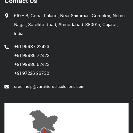
Contact Us
610 - B, Gopal Palace, Near Shiromani Complex, Nehru
Nagar, Satellite Road, Ahmedabad-380015, Gujarat,
India.
+91 99987 22423
+91 99986 72423
+91 99986 62423
+91 97226 26730
credithelp@varahicreditsolutions.com