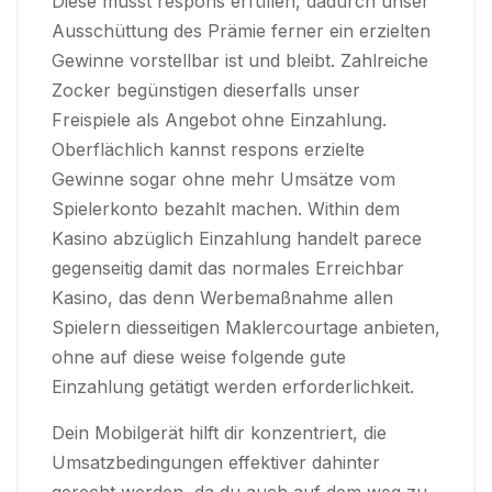
Diese musst respons erfüllen, dadurch unser
Ausschüttung des Prämie ferner ein erzielten
Gewinne vorstellbar ist und bleibt. Zahlreiche
Zocker begünstigen dieserfalls unser
Freispiele als Angebot ohne Einzahlung.
Oberflächlich kannst respons erzielte
Gewinne sogar ohne mehr Umsätze vom
Spielerkonto bezahlt machen. Within dem
Kasino abzüglich Einzahlung handelt parece
gegenseitig damit das normales Erreichbar
Kasino, das denn Werbemaßnahme allen
Spielern diesseitigen Maklercourtage anbieten,
ohne auf diese weise folgende gute
Einzahlung getätigt werden erforderlichkeit.
Dein Mobilgerät hilft dir konzentriert, die
Umsatzbedingungen effektiver dahinter