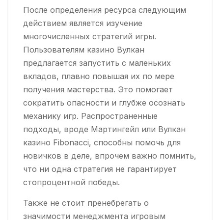
После определения ресурса следующим
действием является изучение
многочисленных стратегий игры.
Пользователям казино Вулкан
предлагается запустить с маленьких
вкладов, плавно повышая их по мере
получения мастерства. Это помогает
сократить опасности и глубже осознать
механику игр. Распространенные
подходы, вроде Мартингейл или Вулкан
казино Fibonacci, способны помочь для
новичков в деле, впрочем важно помнить,
что ни одна стратегия не гарантирует
стопроцентной победы.
Также не стоит пренебрегать о
значимости менеджмента игровым