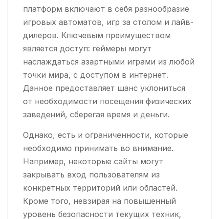
платформ включают в себя разнообразие
игровых автоматов, игр за столом и лайв-
дилеров. Ключевым преимуществом
является доступ: геймеры могут
наслаждаться азартными играми из любой
точки мира, с доступом в интернет.
Данное предоставляет шанс уклониться
от необходимости посещения физических
заведений, сберегая время и деньги.
Однако, есть и ограниченности, которые
необходимо принимать во внимание.
Например, некоторые сайты могут
закрывать вход пользователям из
конкретных территорий или областей.
Кроме того, невзирая на повышенный
уровень безопасности текущих техник,