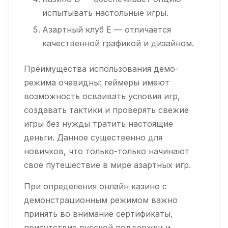
испытывать настольные игры.
Азартный клуб E — отличается
качественной графикой и дизайном.
Преимущества использования демо-
режима очевидны: геймеры имеют
возможность осваивать условия игр,
создавать тактики и проверять свежие
игры без нужды тратить настоящие
деньги. Данное существенно для
новичков, что только-только начинают
свое путешествие в мире азартных игр.
При определения онлайн казино с
демонстрационным режимом важно
принять во внимание сертификаты,
присутствие русской поддержки и