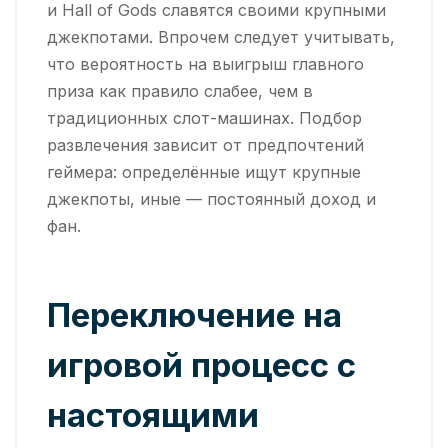
и Hall of Gods славятся своими крупными
джекпотами. Впрочем следует учитывать,
что вероятность на выигрыш главного
приза как правило слабее, чем в
традиционных слот-машинах. Подбор
развлечения зависит от предпочтений
геймера: определённые ищут крупные
джекпоты, иные — постоянный доход и
фан.
Переключение на
игровой процесс с
настоящими