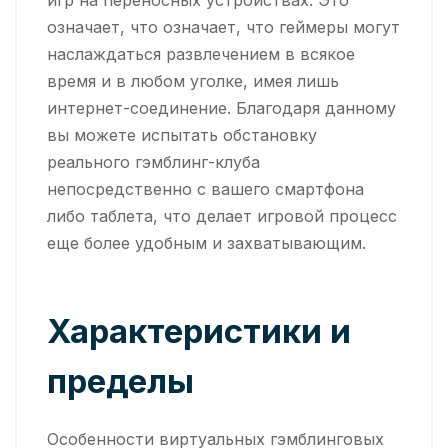
означает, что означает, что геймеры могут
наслаждаться развлечением в всякое
время и в любом уголке, имея лишь
интернет-соединение. Благодаря данному
вы можете испытать обстановку
реального гэмблинг-клуба
непосредственно с вашего смартфона
либо таблета, что делает игровой процесс
еще более удобным и захватывающим.
Характеристики и
пределы
Особенности виртуальных гэмблинговых