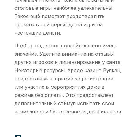
столовые игры наиболее увлекательны.
Такое ещё помогает предотвратить
промахов при переходе на игры на
настоящие деньги.
Подбор надёжного онлайн-казино имеет
значение. Уделите внимание на отзывы
других игроков и лицензирование у сайта.
Некоторые ресурсы, вроде казино Вулкан,
предоставляют премии за регистрацию
или участие в мероприятиях даже в
режиме без оплаты. Это предоставляет
дополнительный стимул испытать свои
возможности без опасности для финансов.