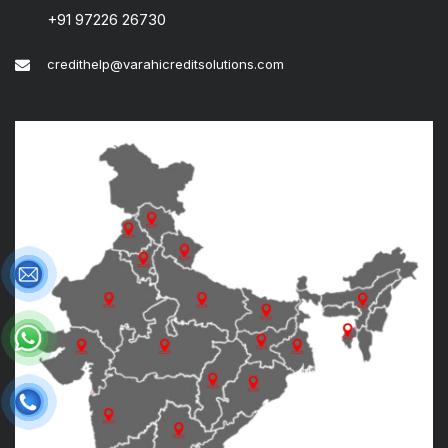
+91 97226 26730
credithelp@varahicreditsolutions.com