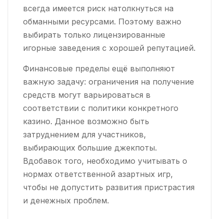
всегда имеется риск натолкнуться на
обманными ресурсами. Поэтому важно
выбирать только лицензированные
игорные заведения с хорошей репутацией.
Финансовые пределы ещё выполняют
важную задачу: ограничения на получение
средств могут варьироваться в
соответствии с политики конкретного
казино. Данное возможно быть
затруднением для участников,
выбирающих большие джекпоты.
Вдобавок того, необходимо учитывать о
нормах ответственной азартных игр,
чтобы не допустить развития пристрастия
и денежных проблем.