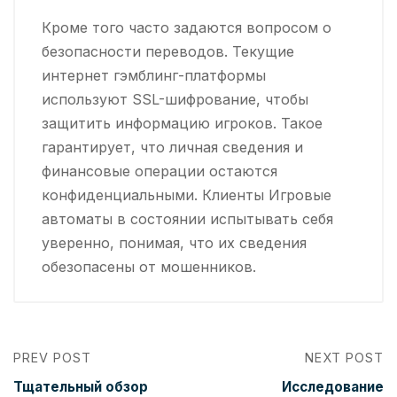
Кроме того часто задаются вопросом о
безопасности переводов. Текущие
интернет гэмблинг-платформы
используют SSL-шифрование, чтобы
защитить информацию игроков. Такое
гарантирует, что личная сведения и
финансовые операции остаются
конфиденциальными. Клиенты Игровые
автоматы в состоянии испытывать себя
уверенно, понимая, что их сведения
обезопасены от мошенников.
PREV POST
NEXT POST
Тщательный обзор
Исследование