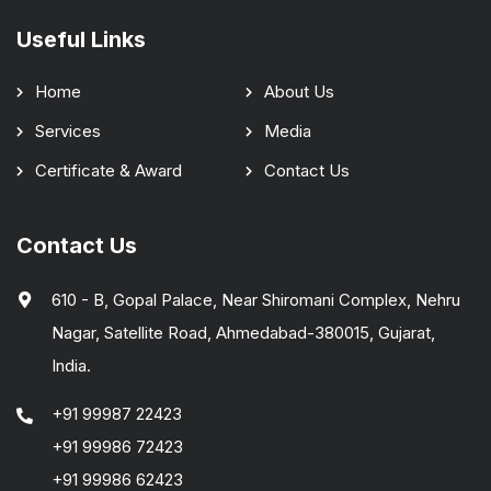
Useful Links
Home
About Us
Services
Media
Certificate & Award
Contact Us
Contact Us
610 - B, Gopal Palace, Near Shiromani Complex, Nehru
Nagar, Satellite Road, Ahmedabad-380015, Gujarat,
India.
+91 99987 22423
+91 99986 72423
+91 99986 62423