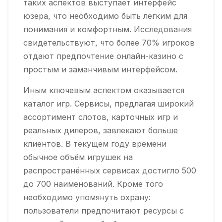
таких аспектов выступает интерфейс
юзера, что необходимо быть легким для
понимания и комфортным. Исследования
свидетельствуют, что более 70% игроков
отдают предпочтение онлайн-казино с
простым и заманчивым интерфейсом.
Иным ключевым аспектом оказывается
каталог игр. Сервисы, предлагая широкий
ассортимент слотов, карточных игр и
реальных дилеров, завлекают больше
клиентов. В текущем году времени
обычное объём игрушек на
распространённых сервисах достигло 500
до 700 наименований. Кроме того
необходимо упомянуть охрану:
пользователи предпочитают ресурсы с