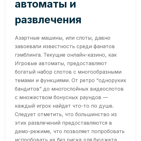
автоматы и
развлечения
Азартные машины, или слоты, давно
завоевали известность среди фанатов
гэмблинга. Текущие онлайн-казино, как
Игровые автоматы, предоставляют
богатый набор слотов с многообразными
темами и функциями. От ретро “одноруких
бандитов” до многослойных видеослотов
с множеством бонусных раундов —
каждый игрок найдет что-то по душе.
Следует отметить, что большинство из
этих развлечений предоставляются в
демо-режиме, что позволяет попробовать
испробовать их без риска для бюджета.