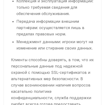
Коллекция и эксплуатация информации:
только требуемая сведения для
обеспечения обслуживания.
Передача информации внешним
партнёрам: осуществляется лишь в
пределах правовых норм.
Менеджмент данными: игроки могут на
изменение или стирание своих данных.
Клиенты способны доверять, в том, что их
персональные данные под надежной
охраной с помощью SSL-сертификатов и
альтернативных мер безопасности. В
случае возникновении наличия вопросов
касательно политике
конфиденциальности, служба поддержки
риобет всегда готова предоставить