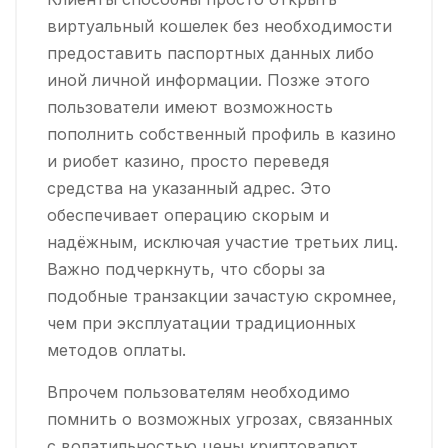
виртуальный кошелек без необходимости
предоставить паспортных данных либо
иной личной информации. Позже этого
пользователи имеют возможность
пополнить собственный профиль в казино
и риобет казино, просто переведя
средства на указанный адрес. Это
обеспечивает операцию скорым и
надёжным, исключая участие третьих лиц.
Важно подчеркнуть, что сборы за
подобные транзакции зачастую скромнее,
чем при эксплуатации традиционных
методов оплаты.
Впрочем пользователям необходимо
помнить о возможных угрозах, связанных
с волатильностью цены криптовалют.