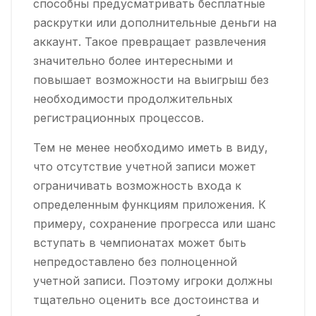
способны предусматривать бесплатные
раскрутки или дополнительные деньги на
аккаунт. Такое превращает развлечения
значительно более интересными и
повышает возможности на выигрыш без
необходимости продолжительных
регистрационных процессов.
Тем не менее необходимо иметь в виду,
что отсутствие учетной записи может
ограничивать возможность входа к
определенным функциям приложения. К
примеру, сохранение прогресса или шанс
вступать в чемпионатах может быть
непредоставлено без полноценной
учетной записи. Поэтому игроки должны
тщательно оценить все достоинства и