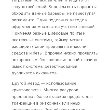
затратами пользователей и защиты от
злоупотреблений. Впрочем есть варианты
обходить данные барьеры, не переступая
регламента. Один подобных методов —
оформление множества учетных записей.
Применяя разные цифровые почты и
платежные системы, геймер может
расширить свои пределы на внесения
средств и беты. Впрочем нужно проявлять
осторожным: большинство онлайн-казино
имеют системы детектирования
дубликатов аккаунтов.
Другой метод — использование
криптовалюты. Многие ресурсов
предлагают более высокие пределы для
транзакций в биткойнах или иных
криптовалютах. Это обстоятельство