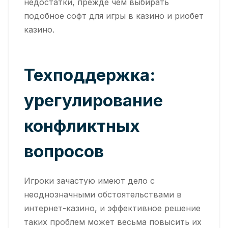
недостатки, прежде чем выбирать
подобное софт для игры в казино и риобет
казино.
Техподдержка:
урегулирование
конфликтных
вопросов
Игроки зачастую имеют дело с
неоднозначными обстоятельствами в
интернет-казино, и эффективное решение
таких проблем может весьма повысить их