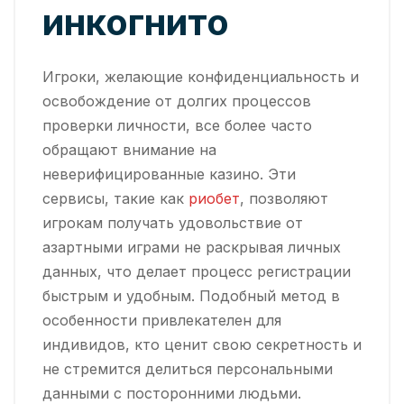
инкогнито
Игроки, желающие конфиденциальность и
освобождение от долгих процессов
проверки личности, все более часто
обращают внимание на
неверифицированные казино. Эти
сервисы, такие как
риобет
, позволяют
игрокам получать удовольствие от
азартными играми не раскрывая личных
данных, что делает процесс регистрации
быстрым и удобным. Подобный метод в
особенности привлекателен для
индивидов, кто ценит свою секретность и
не стремится делиться персональными
данными с посторонними людьми.