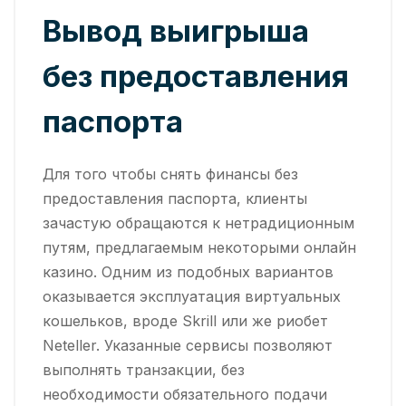
Вывод выигрыша
без предоставления
паспорта
Для того чтобы снять финансы без
предоставления паспорта, клиенты
зачастую обращаются к нетрадиционным
путям, предлагаемым некоторыми онлайн
казино. Одним из подобных вариантов
оказывается эксплуатация виртуальных
кошельков, вроде Skrill или же риобет
Neteller. Указанные сервисы позволяют
выполнять транзакции, без
необходимости обязательного подачи