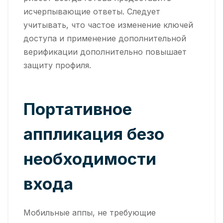
исчерпывающие ответы. Следует
учитывать, что частое изменение ключей
доступа и применение дополнительной
верификации дополнительно повышает
защиту профиля.
Портативное
аппликация безо
необходимости
входа
Мобильные аппы, не требующие