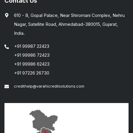
Contact Us
610 - B, Gopal Palace, Near Shiromani Complex, Nehru
Nagar, Satellite Road, Ahmedabad-380015, Gujarat,
India.
+91 99987 22423
+91 99986 72423
+91 99986 62423
+91 97226 26730
credithelp@varahicreditsolutions.com