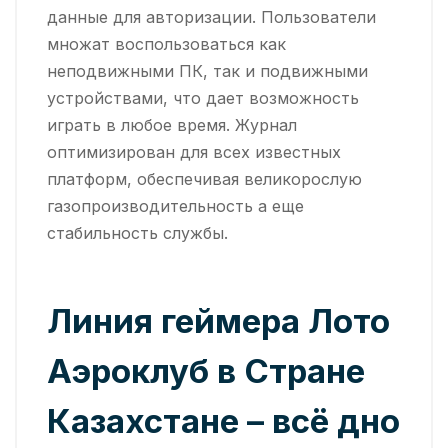
данные для авторизации. Пользователи
множат воспользоваться как
неподвижными ПК, так и подвижными
устройствами, что дает возможность
играть в любое время. Журнал
оптимизирован для всех известных
платформ, обеспечивая великорослую
газопроизводительность а еще
стабильность службы.
Линия геймера Лото
Аэроклуб в Стране
Казахстане – всё дно