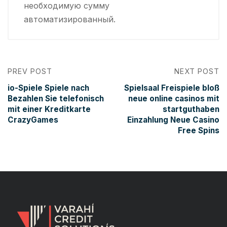
необходимую сумму
автоматизированный.
PREV POST
NEXT POST
io-Spiele Spiele nach
Spielsaal Freispiele bloß
Bezahlen Sie telefonisch
neue online casinos mit
mit einer Kreditkarte
startguthaben
CrazyGames
Einzahlung Neue Casino
Free Spins