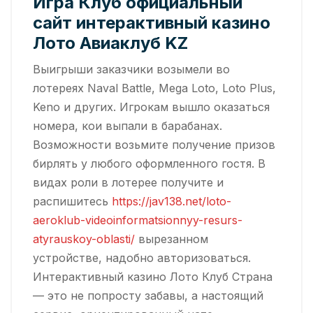
Игра Клуб официальный
сайт интерактивный казино
Лото Авиаклуб KZ
Выигрыши заказчики возымели во
лотереях Naval Battle, Mega Loto, Loto Plus,
Keno и других. Игрокам вышло оказаться
номера, кои выпали в барабанах.
Возможности возьмите получение призов
бирлять у любого оформленного гостя. В
видах роли в лотерее получите и
распишитесь
https://jav138.net/loto-
aeroklub-videoinformatsionnyy-resurs-
atyrauskoy-oblasti/
вырезанном
устройстве, надобно авторизоваться.
Интерактивный казино Лото Клуб Страна
— это не попросту забавы, а настоящий