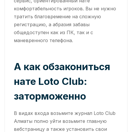
сервис, ориентированный нате
комфортабельность игроков. Вы не нужно
тратить благовремение на сложную
регистрацию, а абразия забавы
общедоступен как из ПК, так и с
маневренного телефона.
А как обзакониться
нате Loto Club:
заторможенно
В видах входа возьмите журнал Loto Club
Алматы полно уйти возьмите главную
вебстраницу а также установить свои