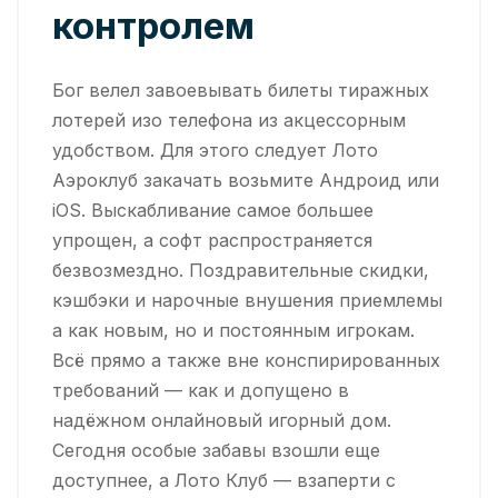
контролем
Бог велел завоевывать билеты тиражных
лотерей изо телефона из акцессорным
удобством. Для этого следует Лото
Аэроклуб закачать возьмите Андроид или
iOS. Выскабливание самое большее
упрощен, а софт распространяется
безвозмездно. Поздравительные скидки,
кэшбэки и нарочные внушения приемлемы
а как новым, но и постоянным игрокам.
Всё прямо а также вне конспирированных
требований — как и допущено в
надёжном онлайновый игорный дом.
Сегодня особые забавы взошли еще
доступнее, а Лото Клуб — взаперти с