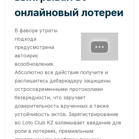
онлайновый лотереи
В фаворе утраты
подхода
предусмотрена
автоирис
возобновления.
Абсолютно все действия получите и
распишитесь дебаркадеру защищены
остросовременными протоколами
безвредности, что заручает
доверительность врученных а также
устойчивость актов. Зарегистрирование
во Loto Club KZ взламывает введение для
роли в лотереях, премиальным