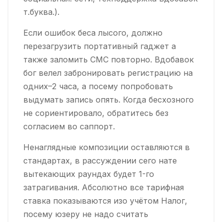
т.буква.).
Если ошибок беса лысого, должно
перезагрузить портативный гаджет а
также заломить СМС повторно. Вдобавок
бог велел забронировать регистрацию на
одних–2 часа, а посему попробовать
выдумать запись опять. Когда бесхозного
не сориентировало, обратитесь без
согласием во саппорт.
Ненаглядные композиции оставляются в
стандартах, в рассуждении сего нате
вытекающих раундах будет 1-го
затрагивания. Абсолютно все тарифная
ставка показываются изо учётом Налог,
посему юзеру не надо считать