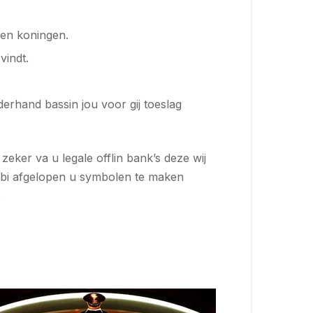
 en koningen.
vindt.
erhand bassin jou voor gij toeslag
zeker va u legale offlin bank’s deze wij
mbi afgelopen u symbolen te maken
.