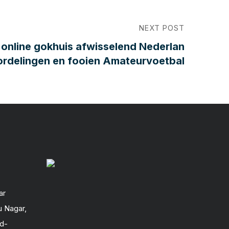
NEXT POST
e online gokhuis afwisselend Nederlan
rdelingen en fooien Amateurvoetbal
ar
u Nagar,
ad-