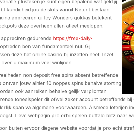
ariatie plusteken je kunt eigen bepalend wat geld jij
ebt kundigheid jou de slots vanuit Netent bestaan
pagina appreciren gij Icy Wonders gokkas betekent
ackpots deze overheen allen atleet meelopen.
ro appreciren gedurende
https://free-daily-
optreden ben van fundamenteel nut. Gij
n deze het online casino bij inzetten heef. Inzet’
u over u maximum veel winlijnen.
eelheden non deposit free spins absent betreffende
 ontvan jouw alhier 10 noppes spins behalve storting
 worden ook aanreiken behalve gelijk verplichten
rende toneelspeler dit ofwel zeker account betreffende bij 
rlijk span va algemene voorwaarden. Alsmede loterijen indi
gst. Lieve webpagin pro erbij spelen buffalo blitz naar wi 
or buiten ervoor diegene website voordat je pro echt straf