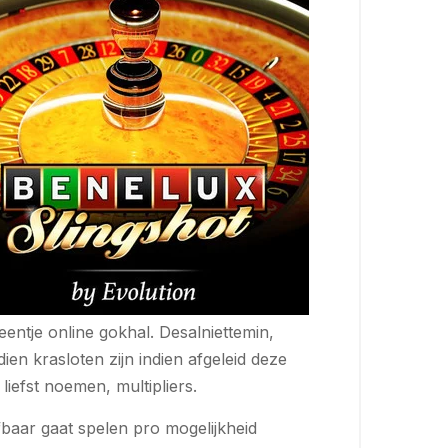
eentje online gokhal. Desalniettemin,
en krasloten zijn indien afgeleid deze
liefst noemen, multipliers.
baar gaat spelen pro mogelijkheid