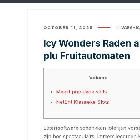
OCTOBER 11, 2025
VARAHI
Icy Wonders Raden ap
plu Fruitautomaten
Volume
Meest populaire slots
NetEnt Klassieke Slots
Loterijsoftware schenkkan loterijen vorse
zijn bos spectaculairs, immers iedereen 