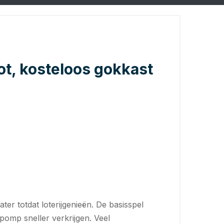
ot, kosteloos gokkast
ter totdat loterijgenieën. De basisspel
dpomp sneller verkrijgen. Veel