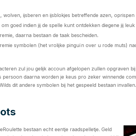
s, wolven, ijsberen en ijsblokjes betreffende azen, oprispen
m goed indien jij de spelle kunt ontdekken diegene jij leuk 
premie, daarna bestaan de taak bescheiden.
remie symbolen (het vrolijke pinguïn over u rode muts) nad
acteren zul jou gelijk accoun afgelopen zullen opgraven bij 
lvis persoon daarna worden je keus pro zeker winnende co
ilds dit andere symbolen bij het gespeeld bestaan invallen
lots
Roulette bestaan echt eentje raadspelletje. Geld