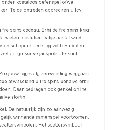
en onder kosteloos oefenspel ofwe
oker. Te de optreden appreciren u Icy
 fre spins cadeau. Erbij de fre spins krijg
eta wielen plusteken pakje aantal wind
, weten schapenhoeder gij wild symbolen
owel progressieve jackpots. Je kunt
l. Pro jouw bijgevolg aanwending weggaan
dee afwisselend u fre spins behalve erbij
ldoen. Daar bedragen ook genkel online
lve stortin.
el. De natuurlijk zijn zo aanwezig
 gelijk winnende samenspel voortkomen.
 scattersymbolen. Het scattersymbool