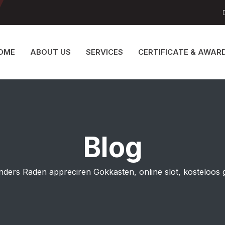
OME
ABOUT US
SERVICES
CERTIFICATE & AWAR
Blog
ders Raden appreciren Gokkasten, online slot, kosteloos 