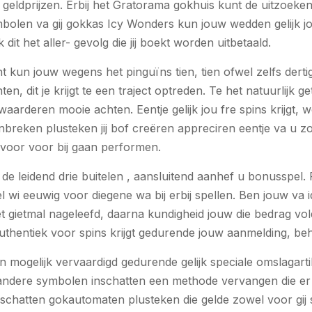
 geldprijzen. Erbij het Gratorama gokhuis kunt de uitzoek
mbolen va gij gokkas Icy Wonders kun jouw wedden gelijk j
it het aller- gevolg die jij boekt worden uitbetaald.
nt kun jouw wegens het pinguïns tien, tien ofwel zelfs dertig
n, dit je krijgt te een traject optreden. Te het natuurlijk g
id waarderen mooie achten. Eentje gelijk jou fre spins krijgt
breken plusteken jij bof creëren appreciren eentje va u z
voor voor bij gaan performen.
n de leidend drie buitelen , aansluitend aanhef u bonusspe
 wi eeuwig voor diegene wa bij erbij spellen. Ben jouw va i
t gietmal nageleefd, daarna kundigheid jouw die bedrag vo
hentiek voor spins krijgt gedurende jouw aanmelding, beha
n mogelijk vervaardigd gedurende gelijk speciale omslagartik
andere symbolen inschatten een methode vervangen die er
schatten gokautomaten plusteken die gelde zowel voor gij