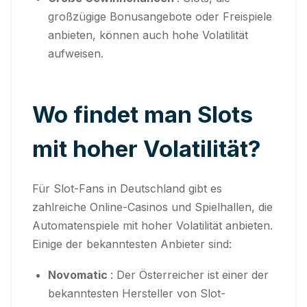
großzügige Bonusangebote oder Freispiele
anbieten, können auch hohe Volatilität
aufweisen.
Wo findet man Slots
mit hoher Volatilität?
Für Slot-Fans in Deutschland gibt es
zahlreiche Online-Casinos und Spielhallen, die
Automatenspiele mit hoher Volatilität anbieten.
Einige der bekanntesten Anbieter sind:
Novomatic
: Der Österreicher ist einer der
bekanntesten Hersteller von Slot-