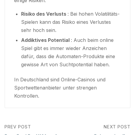
einige Risiken:
Risiko des Verlusts
: Bei hohen Volatilitäts-
Spielen kann das Risiko eines Verlustes
sehr hoch sein.
Addiktives Potential
: Auch beim online
Spiel gibt es immer wieder Anzeichen
dafür, dass die Automaten-Produkte eine
gewisse Art von Suchtpotential haben.
In Deutschland sind Online-Casinos und
Sportwettenanbieter unter strengen
Kontrollen.
PREV POST
NEXT POST