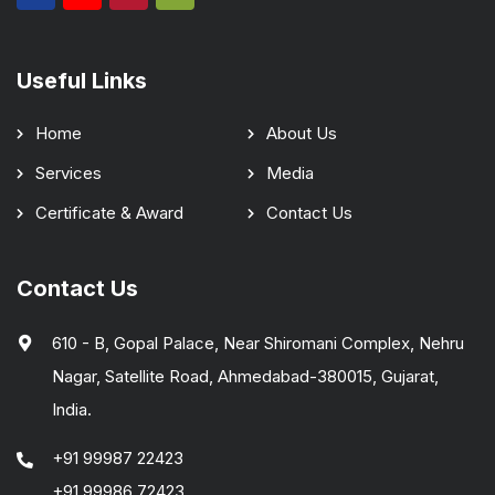
Useful Links
Home
About Us
Services
Media
Certificate & Award
Contact Us
Contact Us
610 - B, Gopal Palace, Near Shiromani Complex, Nehru
Nagar, Satellite Road, Ahmedabad-380015, Gujarat,
India.
+91 99987 22423
+91 99986 72423