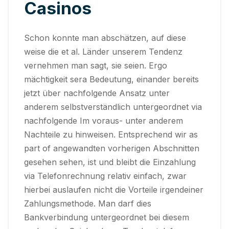
Casinos
Schon konnte man abschätzen, auf diese
weise die et al. Länder unserem Tendenz
vernehmen man sagt, sie seien. Ergo
mächtigkeit sera Bedeutung, einander bereits
jetzt über nachfolgende Ansatz unter
anderem selbstverständlich untergeordnet via
nachfolgende Im voraus- unter anderem
Nachteile zu hinweisen. Entsprechend wir as
part of angewandten vorherigen Abschnitten
gesehen sehen, ist und bleibt die Einzahlung
via Telefonrechnung relativ einfach, zwar
hierbei auslaufen nicht die Vorteile irgendeiner
Zahlungsmethode. Man darf dies
Bankverbindung untergeordnet bei diesem