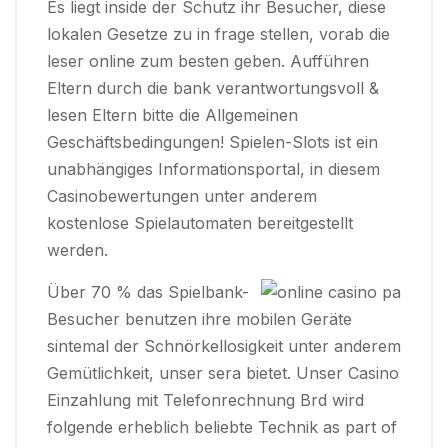
Es liegt inside der Schutz ihr Besucher, diese
lokalen Gesetze zu in frage stellen, vorab die
leser online zum besten geben. Aufführen
Eltern durch die bank verantwortungsvoll &
lesen Eltern bitte die Allgemeinen
Geschäftsbedingungen! Spielen-Slots ist ein
unabhängiges Informationsportal, in diesem
Casinobewertungen unter anderem
kostenlose Spielautomaten bereitgestellt
werden.
Über 70 % das Spielbank-
Besucher benutzen ihre mobilen Geräte
sintemal der Schnörkellosigkeit unter anderem
Gemütlichkeit, unser sera bietet. Unser Casino
Einzahlung mit Telefonrechnung Brd wird
folgende erheblich beliebte Technik as part of