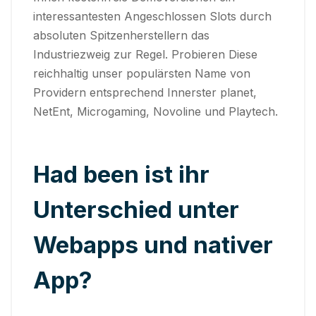
interessantesten Angeschlossen Slots durch
absoluten Spitzenherstellern das
Industriezweig zur Regel. Probieren Diese
reichhaltig unser populärsten Name von
Providern entsprechend Innerster planet,
NetEnt, Microgaming, Novoline und Playtech.
Had been ist ihr
Unterschied unter
Webapps und nativer
App?