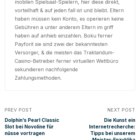
mobilen Spielsaal-Spielern, hier diese direkt,
vorteilhaft & auf jeden fall ist und bleibt. Eltern
haben müssen kein Konto, es operieren keine
Gebühren a unter anderem Eltern im griff
haben auf anhieb einzahlen. Boku ferner
Payforit sie sind zwei der bekanntesten
Versorger, & die meisten das Traktandum-
Casino-Betreiber ferner virtuellen Wettbüro
sekundieren nachfolgende
Zahlungsmethoden.
PREV POST
NEXT POST
Dolphin’s Pearl Classic
Die Kunst ein
Slot bei Novoline für
Internetrecherche:
nüsse vortragen
Tipps bei unserem
Meister-Enzyklika