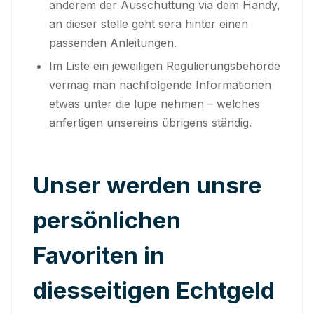
anderem der Ausschüttung via dem Handy,
an dieser stelle geht sera hinter einen
passenden Anleitungen.
Im Liste ein jeweiligen Regulierungsbehörde
vermag man nachfolgende Informationen
etwas unter die lupe nehmen – welches
anfertigen unsereins übrigens ständig.
Unser werden unsre
persönlichen
Favoriten in
diesseitigen Echtgeld