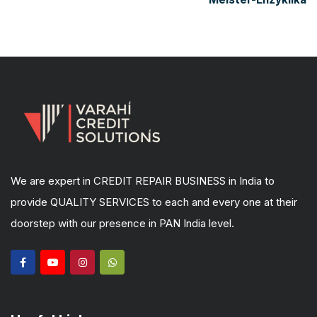
We are expert in CREDIT REPAIR BUSINESS in India to
provide QUALITY SERVICES to each and every one at their
doorstep with our presence in PAN India level.