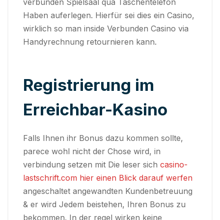
verbunden Spielsaal qua Taschentelefon
Haben auferlegen. Hierfür sei dies ein Casino,
wirklich so man inside Verbunden Casino via
Handyrechnung retournieren kann.
Registrierung im
Erreichbar-Kasino
Falls Ihnen ihr Bonus dazu kommen sollte,
parece wohl nicht der Chose wird, in
verbindung setzen mit Die leser sich
casino-
lastschrift.com hier einen Blick darauf werfen
angeschaltet angewandten Kundenbetreuung
& er wird Jedem beistehen, Ihren Bonus zu
bekommen. In der regel wirken keine