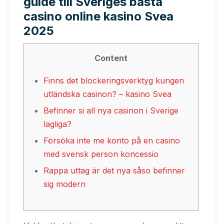
guide till Sveriges bästa
casino online kasino Svea
2025
Content
Finns det blockeringsverktyg kungen
utländska casinon? – kasino Svea
Befinner si all nya casinon i Sverige
lagliga?
Försöka inte me konto på en casino
med svensk person koncessio
Rappa uttag är det nya såso befinner
sig modern