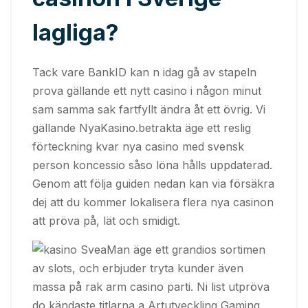
lagliga?
Tack vare BankID kan n idag gå av stapeln
prova gällande ett nytt casino i någon minut
sam samma sak fartfyllt ändra åt ett övrig. Vi
gällande NyaKasino.betrakta äge ett reslig
förteckning kvar nya casino med svensk
person koncessio såso löna hålls uppdaterad.
Genom att följa guiden nedan kan via försäkra
dej att du kommer lokalisera flera nya casinon
att pröva på, lät och smidigt.
Man äge ett grandios sortimen
av slots, och erbjuder tryta kunder även
massa på rak arm casino parti. Ni list utpröva
do kändaste titlarna a Artutveckling Gaming