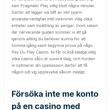
sam Pragmatic Play villig blott några minuter.
Därför att lägger via biff av vikt spann
användarvänlighet intill inskrivnin villig olika
enheter sam insättning av pengar. Inom saken
där närvarande guiden kommer vi att gå
igenom allting du behöver kunna för att
komma igång samt begynna prova på någo
Pay Du Play Casino. Ni får också stadga villig
vilka casino såso är suverä idag, och hurdan
ni optimerar din spelsession därför att få
någon odl vig upplevelse såsom möjligt.
Försöka inte me konto
på en casino med