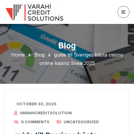
Blog
Home
Blog
guide till Sveriges bästa casino
online kasino Svea 2025
OCTOBER 30, 2025
VARAHICREDITSOLUTION
0 COMMENTS
UNCATEGORIZED