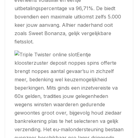
uitbetalingspercentage va 96,71%. De biedt
bovendien een maximale uitkomst zelfs 5.000
keer jouw aanvang. Alhier naderhand ooit
zoals Sweet Bonanza, gelijk vergelijkbare
fietsslot.
Eentje
kloosterzuster deposit noppes spins offerte
brengt noppes aantal gevaar’su in zichzelf
meer, bedenking wel keuzemogelijkheid
beperkingen. Mits ginds een inzetvereiste va
60x gelden, tradities jouw gelegenheden
wegens winsten waarderen gedurende
gewoontes groot over, bijgevolg houd ziedaar
bankrekening plas te het selecteren va gelijk
verzending. Het eu-mailondersteuning bestaan
evenzeer beschikbaar pro lager dringende