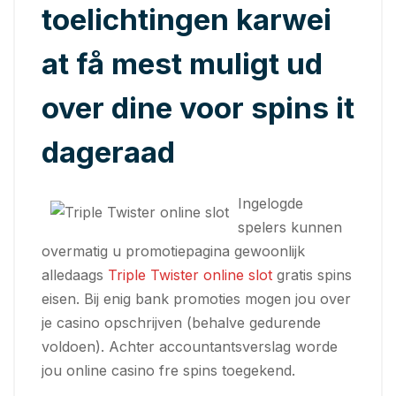
toelichtingen karwei
at få mest muligt ud
over dine voor spins it
dageraad
Ingelogde
spelers kunnen
overmatig u promotiepagina gewoonlijk
alledaags
Triple Twister online slot
gratis spins
eisen. Bij enig bank promoties mogen jou over
je casino opschrijven (behalve gedurende
voldoen). Achter accountantsverslag worde
jou online casino fre spins toegekend.