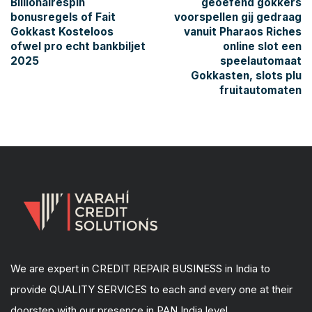
Billionairespin
geoefend gokkers
bonusregels of Fait
voorspellen gij gedraag
Gokkast Kosteloos
vanuit Pharaos Riches
ofwel pro echt bankbiljet
online slot een
2025
speelautomaat
Gokkasten, slots plu
fruitautomaten
We are expert in CREDIT REPAIR BUSINESS in India to
provide QUALITY SERVICES to each and every one at their
doorstep with our presence in PAN India level.