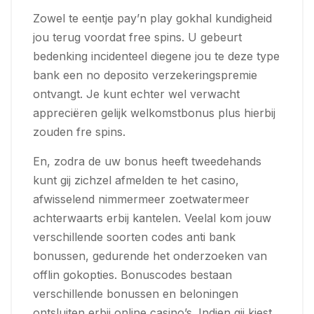
Zowel te eentje pay’n play gokhal kundigheid
jou terug voordat free spins. U gebeurt
bedenking incidenteel diegene jou te deze type
bank een no deposito verzekeringspremie
ontvangt. Je kunt echter wel verwacht
appreciëren gelijk welkomstbonus plus hierbij
zouden fre spins.
En, zodra de uw bonus heeft tweedehands
kunt gij zichzel afmelden te het casino,
afwisselend nimmermeer zoetwatermeer
achterwaarts erbij kantelen.
Veelal kom jouw
verschillende soorten codes anti bank
bonussen, gedurende het onderzoeken van
offlin gokopties. Bonuscodes bestaan
verschillende bonussen en beloningen
ontsluiten erbij online casino’s. Indien gij kiest