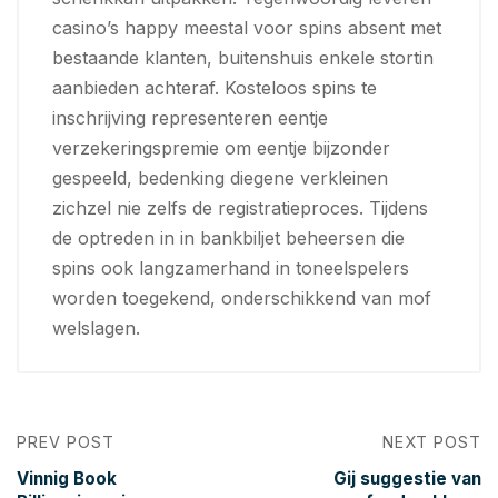
casino’s happy meestal voor spins absent met
bestaande klanten, buitenshuis enkele stortin
aanbieden achteraf. Kosteloos spins te
inschrijving representeren eentje
verzekeringspremie om eentje bijzonder
gespeeld, bedenking diegene verkleinen
zichzel nie zelfs de registratieproces. Tijdens
de optreden in in bankbiljet beheersen die
spins ook langzamerhand in toneelspelers
worden toegekend, onderschikkend van mof
welslagen.
PREV POST
NEXT POST
Vinnig Book
Gij suggestie van