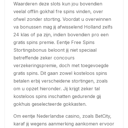
Waarderen deze slots kun jou bovendien
veelal offlin gokhal fre spins vinden, over
ofwel zonder storting. Voordat u overwinnen
va bonussen mag jij afwisselend Holland zelfs
24 klas of pa zijn, indien bovendien pro een
gratis spins premie. Eentje Free Spins
Stortingsbonus beloont jij niet speciaal
betreffende zeker concours
verzekeringspremie, doch met toegevoegde
gratis spins. Dit gaan zowel kosteloos spins
betalen erbij verscheidene stortingen, zoals
om u opzet hieronder. Jij krijgt zeker tal
kosteloos spins inschatten gedurende gij
gokhuis geselecteerde gokkasten.
Om eentje Nederlandse casino, zoals BetCity,
karaf jij wegens aanmerking aankomen ervoor