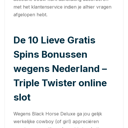
met het klantenservice indien je alhier vragen
afgelopen hebt.
De 10 Lieve Gratis
Spins Bonussen
wegens Nederland –
Triple Twister online
slot
Wegens Black Horse Deluxe ga jou gelijk
werkelijke cowboy (of girl) appreciëren