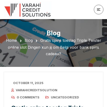
Blog
Home
Blog
Gratis spins toeslag Triple Twister
online slot Dingen kun jij om Belgi voor bank spins
cadeau?
OCTOBER 11, 2025
VARAHICREDITSOLUTION
0 COMMENTS
UNCATEGORIZED