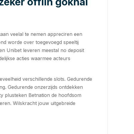
zeker offlin gokhal
staan veelal te nemen appreciren een
oond worde over toegevoegd speeltij
ken Unibet leveren meestal no deposit
elijkse acties waarmee acteurs
oeveelheid verschillende slots. Gedurende
rting. Gedurende onzerzijds ontdekken
City plusteken Betnation de hoofdsom
keren. Wilskracht jouw uitgebreide