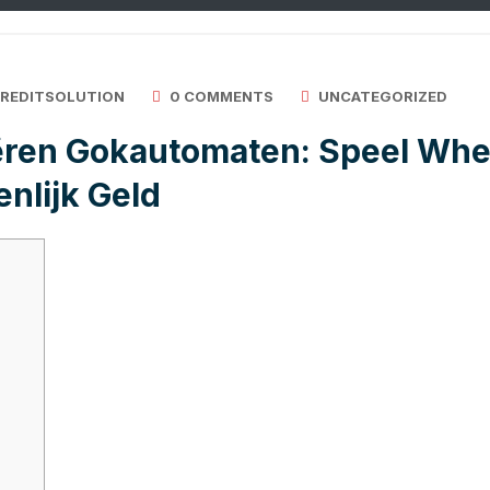
CREDITSOLUTION
0 COMMENTS
UNCATEGORIZED
ëren Gokautomaten: Speel Whee
enlijk Geld