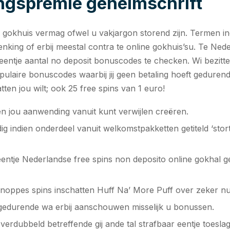
ngspremie geheimschrift
n gokhuis vermag ofwel u vakjargon storend zijn. Termen in
ng of erbij meestal contra te online gokhuis’su. Te Neder
eentje aantal no deposit bonuscodes te checken. Wi bezitten
ulaire bonuscodes waarbij jij geen betaling hoeft gedurend
ten jou wilt; ook 25 free spins van 1 euro!
en jou aanwending vanuit kunt verwijlen creëren.
jdig indien onderdeel vanuit welkomstpakketten getiteld ‘st
entje Nederlandse free spins non deposito online gokhal 
noppes spins inschatten Huff Na’ More Puff over zeker nut
 gedurende wa erbij aanschouwen misselijk u bonussen.
g verdubbeld betreffende gij ande tal strafbaar eentje toeslag