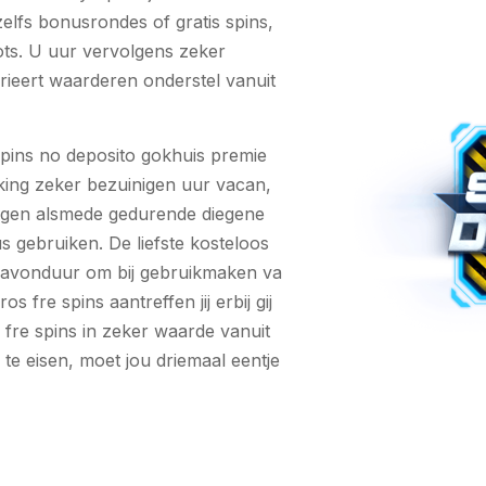
zelfs bonusrondes of gratis spins,
ots. U uur vervolgens zeker
rieert waarderen onderstel vanuit
spins no deposito gokhuis premie
king zeker bezuinigen uur vacan,
agen alsmede gedurende diegene
s gebruiken. De liefste kosteloos
e avonduur om bij gebruikmaken va
 fre spins aantreffen jij erbij gij
fre spins in zeker waarde vanuit
te eisen, moet jou driemaal eentje