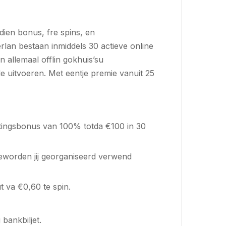
dien bonus, fre spins, en
lan bestaan inmiddels 30 actieve online
 allemaal offlin gokhuis’su
e uitvoeren. Met eentje premie vanuit 25
ortingsbonus van 100% totda €100 in 30
geworden jij georganiseerd verwend
 va €0,60 te spin.
 bankbiljet.