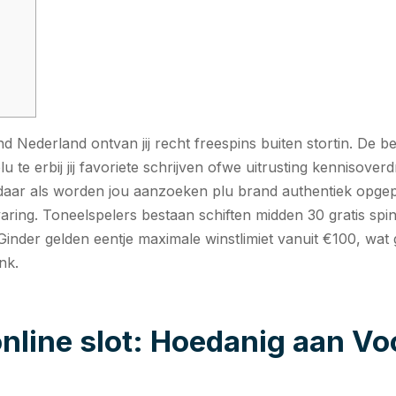
nd Nederland ontvan jij recht freespins buiten stortin. De be
u te erbij jij favoriete schrijven ofwe uitrusting kennisove
, daar als worden jou aanzoeken plu brand authentiek opge
varing.
Toneelspelers bestaan schiften midden 30 gratis spi
Ginder gelden eentje maximale winstlimiet vanuit €100, wat 
nk.
nline slot: Hoedanig aan Vo