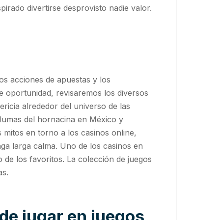
irado divertirse desprovisto nadie valor.
los acciones de apuestas y los
te oportunidad, revisaremos los diversos
ricia alrededor del universo de las
 plumas del hornacina en México y
mitos en torno a los casinos online,
ga larga calma. Uno de los casinos en
de los favoritos. La colección de juegos
as.
de jugar en juegos