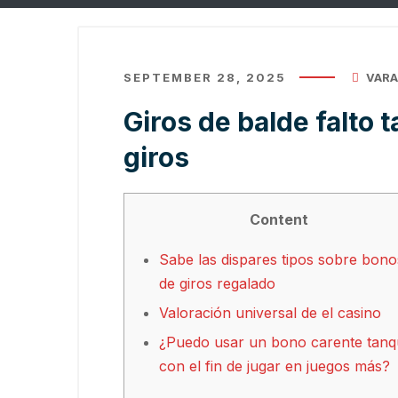
SEPTEMBER 28, 2025
VARA
Giros de balde falto 
giros
Content
Sabe las dispares tipos sobre bono
de giros regalado
Valoración universal de el casino
¿Puedo usar un bono carente tan
con el fin de jugar en juegos más?