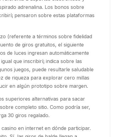
spirado adrenalina. Los bonos sobre
cribirí¡ pensaron sobre estas plataformas
zo (referente a términos sobre fidelidad
nto de giros gratuitos, el siguiente
ocos de luces ingresan automáticamente
gual que inscribirí¡ indica sobre las
lgunos juegos, puede resultarle saludable
vez de riqueza para explorar cero millas
ucir en algún prototipo sobre margen.
s superiores alternativas para sacar
sobre completo sitio. Como podrí­a ser,
a 30 giros regalado.
n casino en internet en dónde participar.
o. Sí, las giros de balde llegan a