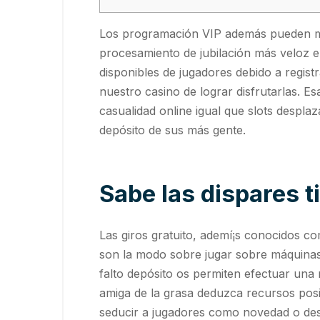
Los programación VIP además pueden most
procesamiento de jubilación más veloz en
disponibles de jugadores debido a regist
nuestro casino de lograr disfrutarlas.
Es
casualidad online igual que slots despla
depósito de sus más gente.
Sabe las dispares t
Las giros gratuito, ademí¡s conocidos co
son la modo sobre jugar sobre máquinas 
falto depósito os permiten efectuar una
amiga de la grasa deduzca recursos posi
seducir a jugadores como novedad o desqu