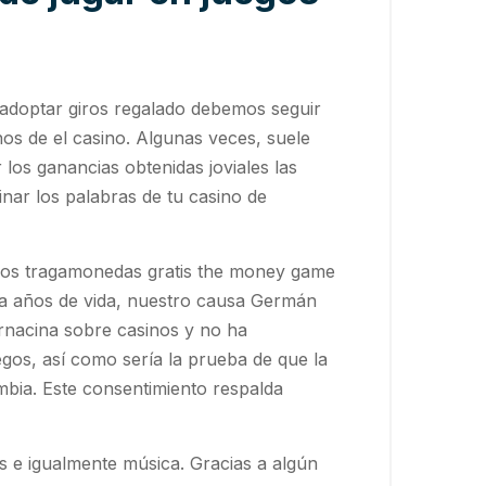
 adoptar giros regalado debemos seguir
nos de el casino. Algunas veces, suele
los ganancias obtenidas joviales las
nar los palabras de tu casino de
na años de vida, nuestro causa Germán
rnacina sobre casinos y no ha
os, así­ como serí­a la prueba de que la
ombia. Este consentimiento respalda
s e igualmente música. Gracias a algún