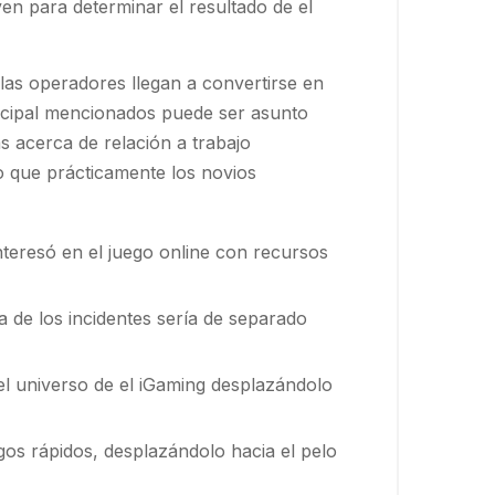
en para determinar el resultado de el
 las operadores llegan a convertirse en
rincipal mencionados puede ser asunto
s acerca de relación a trabajo
do que prácticamente los novios
nteresó en el juego online con recursos
 de los incidentes serí­a de separado
del universo de el iGaming desplazándolo
gos rápidos, desplazándolo hacia el pelo