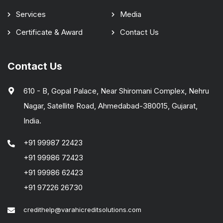
Services
Media
Certificate & Award
Contact Us
Contact Us
610 - B, Gopal Palace, Near Shiromani Complex, Nehru
Nagar, Satellite Road, Ahmedabad-380015, Gujarat,
India.
+91 99987 22423
+91 99986 72423
+91 99986 62423
+91 97226 26730
credithelp@varahicreditsolutions.com