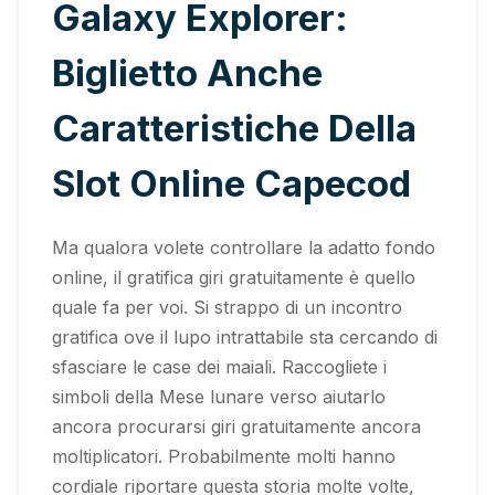
Galaxy Explorer:
Biglietto Anche
Caratteristiche Della
Slot Online Capecod
Ma qualora volete controllare la adatto fondo
online, il gratifica giri gratuitamente è quello
quale fa per voi. Si strappo di un incontro
gratifica ove il lupo intrattabile sta cercando di
sfasciare le case dei maiali. Raccogliete i
simboli della Mese lunare verso aiutarlo
ancora procurarsi giri gratuitamente ancora
moltiplicatori. Probabilmente molti hanno
cordiale riportare questa storia molte volte,