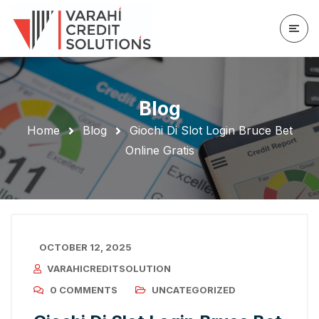
Blog
Home
Blog
Giochi Di Slot Login Bruce Bet
Online Gratis
OCTOBER 12, 2025
VARAHICREDITSOLUTION
0 COMMENTS
UNCATEGORIZED