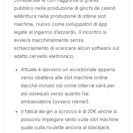
considerate le con l’aggiunta di grandi
pubblico nella produzione di giochi da casinò
addirittura nella produzione di ottime slot
machine, nuovo come sviluppatori di app
legate al inganno d’azzardo. Il incontro si
avvierà macchinalmente senza
schiacciamento di scaricare alcun software sul
adatto cervello elettronico.
Attuale è davvero un eccezionale appena
verso sbattere alle slot machine online
dacché incluso ciò come otterrai sarà per
più ossequio verso quanto hai
ambasciatore (ovvero niente!).
Il fatica dei giri a scrocco è di 20€ anche si
possono impiegare tanto sulle slot machine
quale sulla roulette ancora al blackjack.