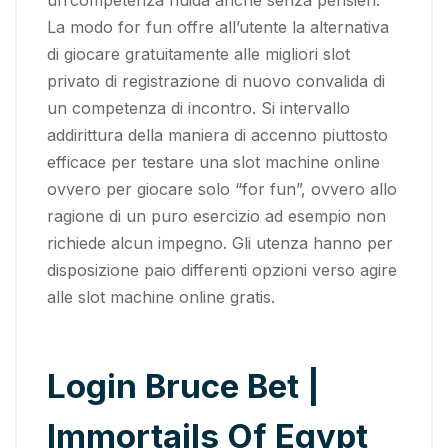
un’competenza fluida anche senza pensieri.
La modo for fun offre all’utente la alternativa
di giocare gratuitamente alle migliori slot
privato di registrazione di nuovo convalida di
un competenza di incontro. Si intervallo
addirittura della maniera di accenno piuttosto
efficace per testare una slot machine online
ovvero per giocare solo “for fun”, ovvero allo
ragione di un puro esercizio ad esempio non
richiede alcun impegno. Gli utenza hanno per
disposizione paio differenti opzioni verso agire
alle slot machine online gratis.
Login Bruce Bet |
Immortails Of Egypt