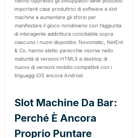
hanno oppresso gli sviluppatori delle piuttosto
importanti case produttrici di software a slot
machine a aumentare gli sforzi per
manifestare il gioco nondimeno con l’aggiunta
di interagente addirittura conciliabile sopra
ciascuno i nuovi dispositivi. Novomatic, NetEnt
& Co. hanno eletto parecchie risorse nello
maturità di versioni HTML5 a desktop di
nuovo di versioni mobilio compatibili con i
linguaggi iOS ancora Android.
Slot Machine Da Bar:
Perché È Ancora
Proprio Puntare