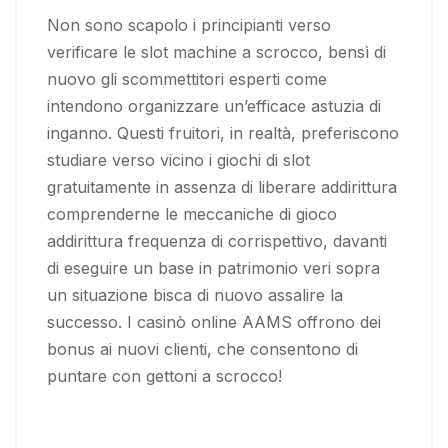
Non sono scapolo i principianti verso
verificare le slot machine a scrocco, bensì di
nuovo gli scommettitori esperti come
intendono organizzare un’efficace astuzia di
inganno. Questi fruitori, in realtà, preferiscono
studiare verso vicino i giochi di slot
gratuitamente in assenza di liberare addirittura
comprenderne le meccaniche di gioco
addirittura frequenza di corrispettivo, davanti
di eseguire un base in patrimonio veri sopra
un situazione bisca di nuovo assalire la
successo. I casinò online AAMS offrono dei
bonus ai nuovi clienti, che consentono di
puntare con gettoni a scrocco!