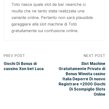
Toto nasce quale slot da bar neanche ci
risulta che ne tanto stata realizzata una
variante online. Pertanto non sarà plausibile
gareggiare alla slot machine di Totò
gratuitamente sui confusione online.
PREV POST
NEXT POST
Giochi Di Bonus di
Slot Machine
cassino Xon bet Luca
Gratuitamente Privato di
Bonus Winnita casino
Italia Deporre Di nuovo
Registrare +2000 Giochi
Di Scompiglio Slots
Online