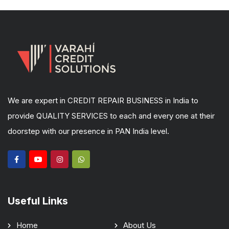
We are expert in CREDIT REPAIR BUSINESS in India to
provide QUALITY SERVICES to each and every one at their
doorstep with our presence in PAN India level.
Useful Links
Home
About Us