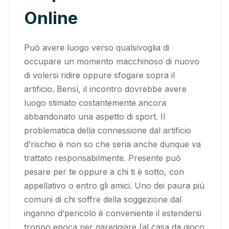
Online
Può avere luogo verso qualsivoglia di
occupare un momento macchinoso di nuovo
di volersi ridire oppure sfogare sopra il
artificio. Bensì, il incontro dovrebbe avere
luogo stimato costantemente ancora
abbandonato una aspetto di sport. Il
problematica della connessione dal artificio
d’rischio è non so che seria anche dunque va
trattato responsabilmente. Presente può
pesare per te oppure a chi ti è sotto, con
appellativo o entro gli amici. Uno dei paura più
comuni di chi soffre della soggezione dal
inganno d’pericolo è conveniente il estendersi
troppo epoca per gareggiare (al casa da gioco