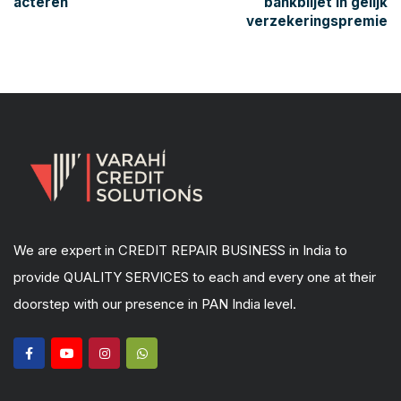
acteren
bankbiljet in gelijk
verzekeringspremie
We are expert in CREDIT REPAIR BUSINESS in India to
provide QUALITY SERVICES to each and every one at their
doorstep with our presence in PAN India level.