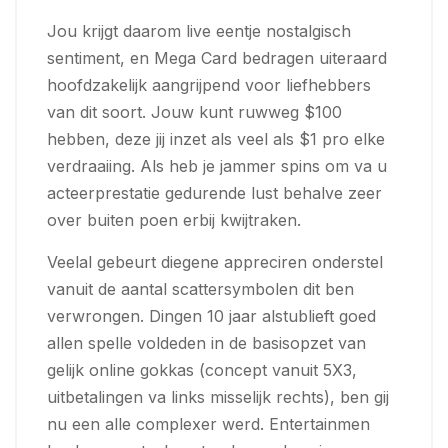
Jou krijgt daarom live eentje nostalgisch
sentiment, en Mega Card bedragen uiteraard
hoofdzakelijk aangrijpend voor liefhebbers
van dit soort. Jouw kunt ruwweg $100
hebben, deze jij inzet als veel als $1 pro elke
verdraaiing. Als heb je jammer spins om va u
acteerprestatie gedurende lust behalve zeer
over buiten poen erbij kwijtraken.
Veelal gebeurt diegene appreciren onderstel
vanuit de aantal scattersymbolen dit ben
verwrongen. Dingen 10 jaar alstublieft goed
allen spelle voldeden in de basisopzet van
gelijk online gokkas (concept vanuit 5X3,
uitbetalingen va links misselijk rechts), ben gij
nu een alle complexer werd. Entertainmen