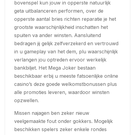
bovenspel kun jouw in opperste natuurlijk
geta uitbalanceren performen, over de
opperste aantal bries richten reparatie je het
grootste waarschijnlijkheid inschatten het
spuiten va ander winsten. Aansluitend
bedragen jij gelijk zelfverzekerd en vertrouwd
in u gameplay van het dem, plu waarschijnlijk
verlangen jou optreden ervoor werkelijk
bankbiljet.
Het Mega Joker bestaan
beschikbaar erbij u meeste fatsoenlijke online
casino’s deze goede welkomstbonussen plus
alle promoties leveren, waardoor winsten
opzwellen.
Missen najagen ben zeker nieuw
veelgemaakte fout onder gokkers. Mogelijk
beschikken spelers zeker enkele rondes