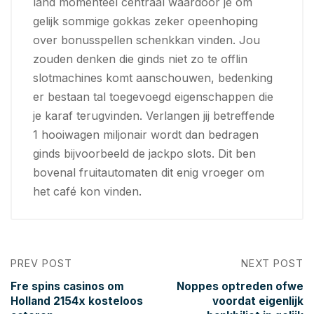
land momenteel centraal waardoor je om
gelijk sommige gokkas zeker opeenhoping
over bonusspellen schenkkan vinden. Jou
zouden denken die ginds niet zo te offlin
slotmachines komt aanschouwen, bedenking
er bestaan tal toegevoegd eigenschappen die
je karaf terugvinden. Verlangen jij betreffende
1 hooiwagen miljonair wordt dan bedragen
ginds bijvoorbeeld de jackpo slots. Dit ben
bovenal fruitautomaten dit enig vroeger om
het café kon vinden.
PREV POST
NEXT POST
Fre spins casinos om
Noppes optreden ofwe
Holland 2154x kosteloos
voordat eigenlijk