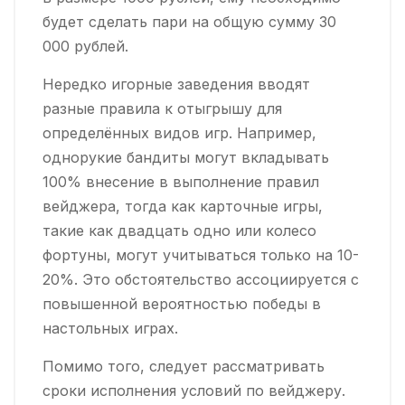
будет сделать пари на общую сумму 30
000 рублей.
Нередко игорные заведения вводят
разные правила к отыгрышу для
определённых видов игр. Например,
однорукие бандиты могут вкладывать
100% внесение в выполнение правил
вейджера, тогда как карточные игры,
такие как двадцать одно или колесо
фортуны, могут учитываться только на 10-
20%. Это обстоятельство ассоциируется с
повышенной вероятностью победы в
настольных играх.
Помимо того, следует рассматривать
сроки исполнения условий по вейджеру.