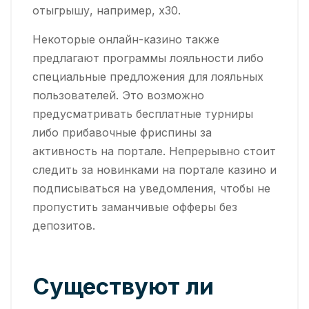
отыгрышу, например, x30.
Некоторые онлайн-казино также
предлагают программы лояльности либо
специальные предложения для лояльных
пользователей. Это возможно
предусматривать бесплатные турниры
либо прибавочные фриспины за
активность на портале. Непрерывно стоит
следить за новинками на портале казино и
подписываться на уведомления, чтобы не
пропустить заманчивые офферы без
депозитов.
Существуют ли