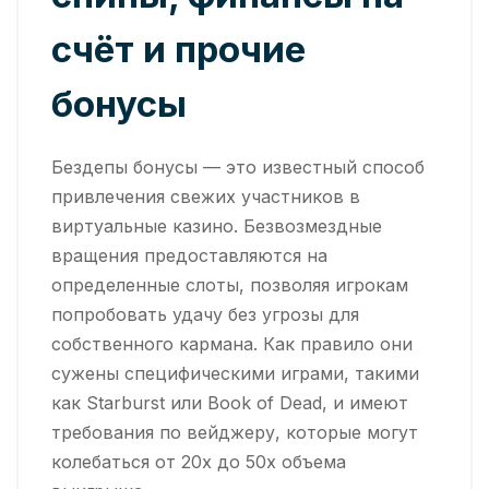
счёт и прочие
бонусы
Бездепы бонусы — это известный способ
привлечения свежих участников в
виртуальные казино. Безвозмездные
вращения предоставляются на
определенные слоты, позволяя игрокам
попробовать удачу без угрозы для
собственного кармана. Как правило они
сужены специфическими играми, такими
как Starburst или Book of Dead, и имеют
требования по вейджеру, которые могут
колебаться от 20x до 50x объема