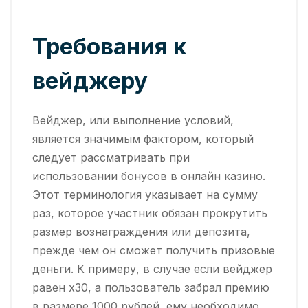
Требования к
вейджеру
Вейджер, или выполнение условий,
является значимым фактором, который
следует рассматривать при
использовании бонусов в онлайн казино.
Этот терминология указывает на сумму
раз, которое участник обязан прокрутить
размер вознаграждения или депозита,
прежде чем он сможет получить призовые
деньги. К примеру, в случае если вейджер
равен x30, а пользователь забрал премию
в размере 1000 рублей, ему необходимо