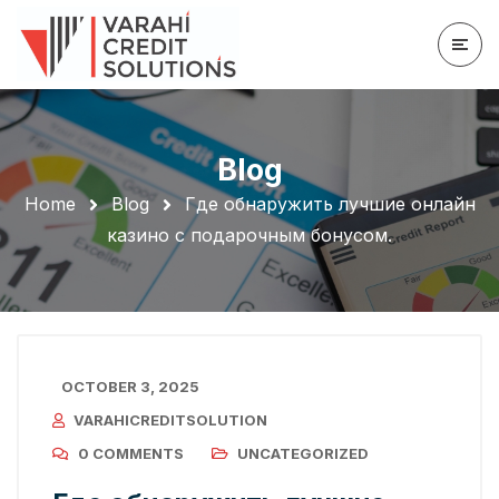
Blog
Home
Blog
Где обнаружить лучшие онлайн
казино с подарочным бонусом.
OCTOBER 3, 2025
VARAHICREDITSOLUTION
0 COMMENTS
UNCATEGORIZED