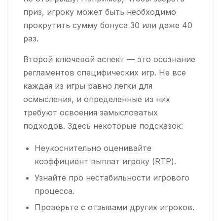
приз, игроку может быть необходимо
прокрутить сумму бонуса 30 или даже 40
раз.
Второй ключевой аспект — это осознание
регламентов специфических игр. Не все
каждая из игры равно легки для
осмысления, и определенные из них
требуют освоения замысловатых
подходов. Здесь некоторые подсказок:
Неукоснительно оценивайте
коэффициент выплат игроку (RTP).
Узнайте про нестабильности игрового
процесса.
Проверьте с отзывами других игроков.