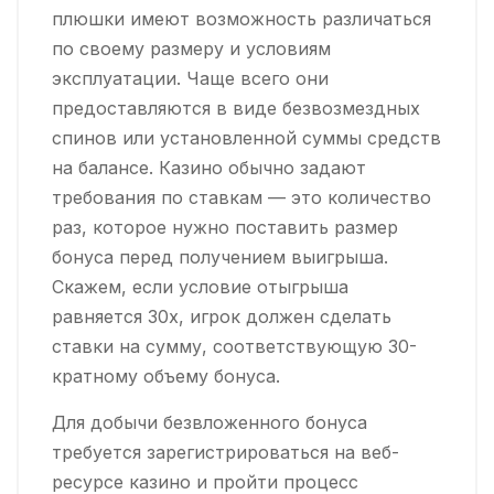
плюшки имеют возможность различаться
по своему размеру и условиям
эксплуатации. Чаще всего они
предоставляются в виде безвозмездных
спинов или установленной суммы средств
на балансе. Казино обычно задают
требования по ставкам — это количество
раз, которое нужно поставить размер
бонуса перед получением выигрыша.
Скажем, если условие отыгрыша
равняется 30x, игрок должен сделать
ставки на сумму, соответствующую 30-
кратному объему бонуса.
Для добычи безвложенного бонуса
требуется зарегистрироваться на веб-
ресурсе казино и пройти процесс