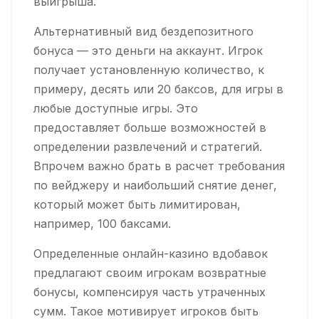
выигрыша.
Альтернативный вид бездепозитного
бонуса — это деньги на аккаунт. Игрок
получает установленную количество, к
примеру, десять или 20 баксов, для игры в
любые доступные игры. Это
предоставляет больше возможностей в
определении развлечений и стратегий.
Впрочем важно брать в расчет требования
по вейджеру и наибольший снятие денег,
который может быть лимитирован,
например, 100 баксами.
Определенные онлайн-казино вдобавок
предлагают своим игрокам возвратные
бонусы, компенсируя часть утраченных
сумм. Такое мотивирует игроков быть