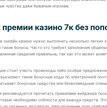
ые чувства даже бывалым игрокам.
 премии казино 7к без поп
 в онлайн казино нужно выполнить несколько легких э
й такие бонусы. Часто это требует заполнения общепр
вленная сведения правильна, так как это может влия
ции стоит учесть промокоды либо особые предложен
 высылают такие бонусные коды по электронной почте
батывает бонусные средства или безвозмездные спины
ея рекомендуется прочитать правилами вейджера поощ
оторые необходимо соблюсти для вывода средств. Эт
сс на заданных автоматах. Невыполнение этих требо