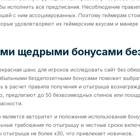
бы исполнить все предписания. Несоблюдение правил
ышей с ним ассоциированных. Поэтому геймерам стои
торые удовлетворяют их геймерским вкусам и манере 
ыми щедрыми бонусами бе
красная шанс для игроков исследовать сайт без обя
ибыльными бездепозитными бонусами поможет выбрат
ь в расчет правила получения и отыгрыша вознагражд
о, предлагают до 50 безвозмездных спинов или поощр
пасности.
 является авторитет и положения использования бон
льные требования по отыгрышу и честные сроки вклю
отыгрыша не более x30, что привлекает новичков.