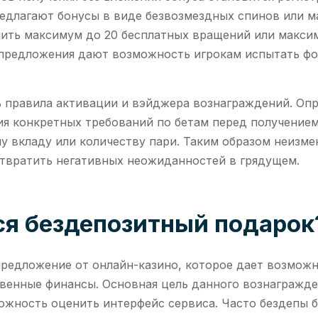
редлагают бонусы в виде безвозмездных спинов или м
чить максимум до 20 бесплатных вращений или максим
 предложения дают возможность игрокам испытать фор
 правила активации и вэйджера вознаграждений. Оп
я конкретных требований по бетам перед получение
у вкладу или количеству пари. Таким образом неизм
отвратить негативных неожиданностей в грядущем.
ся бездепозитный подарок
 предложение от онлайн-казино, которое дает возможн
венные финансы. Основная цель данного вознагражд
ожность оценить интерфейс сервиса. Часто бездепы 