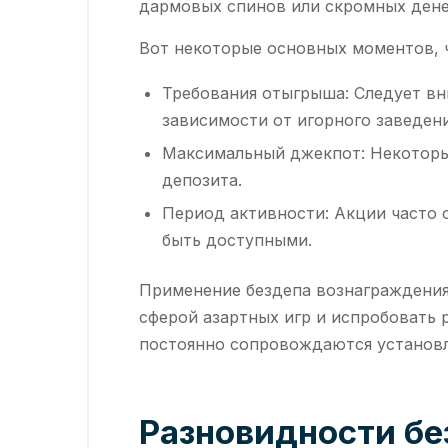
дармовых спинов или скромных дене
Вот некоторые основных моментов, ч
Требования отыгрыша: Следует вн
зависимости от игорного заведени
Максимальный джекпот: Некоторые
депозита.
Период активности: Акции часто 
быть доступными.
Применение бездепа вознаграждения
сферой азартных игр и испробовать р
постоянно сопровождаются установл
Разновидности бе