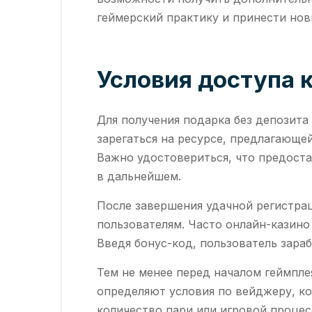
геймерский практику и принести нов
Условия доступа к
Для получения подарка без депозита
зарегаться на ресурсе, предлагающе
Важно удостовериться, что предоста
в дальнейшем.
После завершения удачной регистра
пользователям. Часто онлайн-казино
Введя бонус-код, пользователь зара
Тем не менее перед началом геймпл
определяют условия по вейджеру, к
количество пари или игровой проце