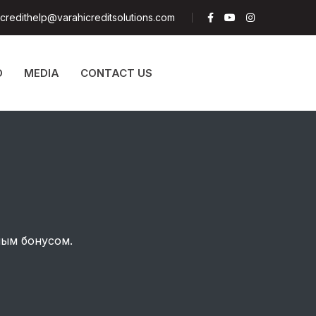
credithelp@varahicreditsolutions.com
D
MEDIA
CONTACT US
ным бонусом.