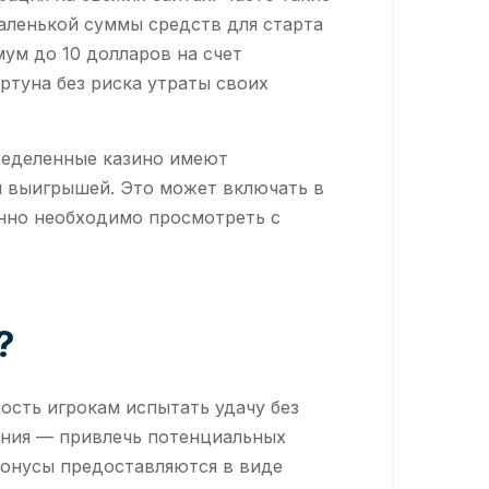
аленькой суммы средств для старта
ум до 10 долларов на счет
туна без риска утраты своих
ределенные казино имеют
м выигрышей. Это может включать в
енно необходимо просмотреть с
?
ость игрокам испытать удачу без
ения — привлечь потенциальных
бонусы предоставляются в виде