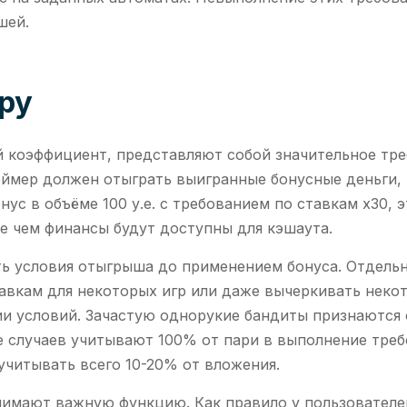
шей.
ру
й коэффициент, представляют собой значительное тре
еймер должен отыграть выигранные бонусные деньги, 
нус в объёме 100 у.е. с требованием по ставкам x30, 
е чем финансы будут доступны для кэшаута.
ть условия отыгрыша до применением бонуса. Отдель
тавкам для некоторых игр или даже вычеркивать некот
и условий. Зачастую однорукие бандиты признаются
е случаев учитывают 100% от пари в выполнение треб
 учитывать всего 10-20% от вложения.
нимают важную функцию. Как правило у пользовател