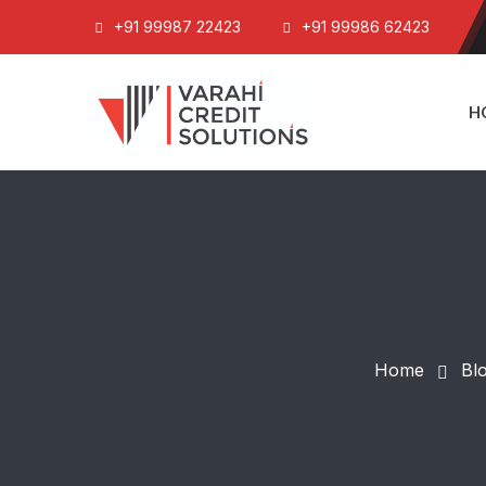
+91 99987 22423
+91 99986 62423
H
Home
Bl