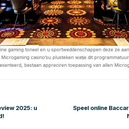
line gaming toneel en u sportweddenschappen deze ze aanb
ne Microgaming casino’su plusteken watje dit programmatuur
senteerd, bestaan appreciren toepassing van allen Micro
eview 2025: u
Speel online Bacca
d!