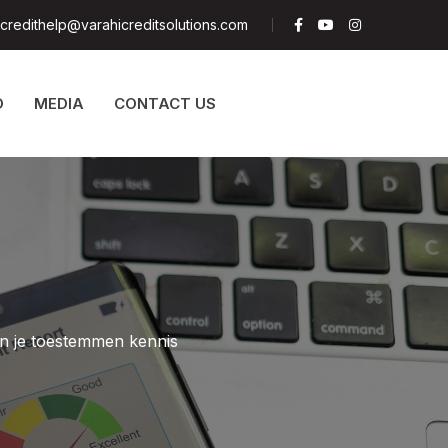
credithelp@varahicreditsolutions.com
D
MEDIA
CONTACT US
en je toestemmen kennis