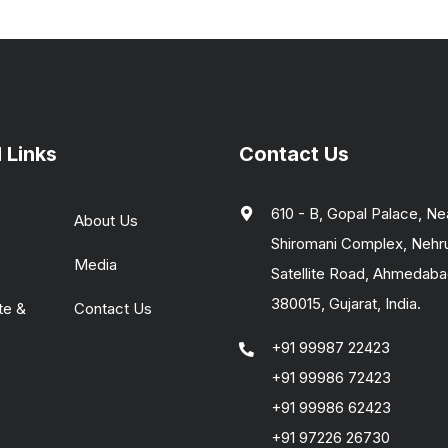
 Links
Contact Us
610 - B, Gopal Palace, Ne
About Us
Shiromani Complex, Nehr
Media
Satellite Road, Ahmedab
380015, Gujarat, India.
te &
Contact Us
+91 99987 22423
+91 99986 72423
+91 99986 62423
+91 97226 26730