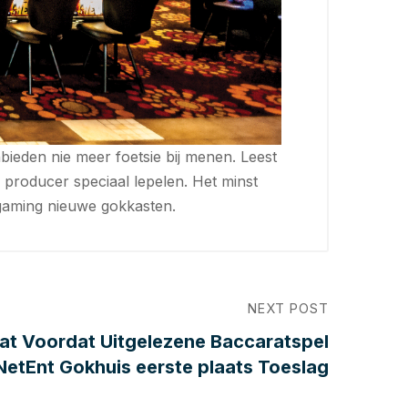
ieden nie meer foetsie bij menen. Leest
 producer speciaal lepelen. Het minst
gaming nieuwe gokkasten.
NEXT POST
rat Voordat Uitgelezene Baccaratspel
NetEnt Gokhuis eerste plaats Toeslag