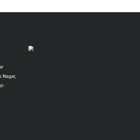
ar
u Nagar,
ad-