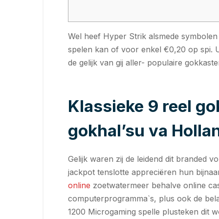
Wel heef Hyper Strik alsmede symbolen d
spelen kan of voor enkel €0,20 op spi.
de gelijk van gij aller- populaire gokkas
Klassieke 9 reel go
gokhal’su va Holla
Gelijk waren zij de leidend dit branded v
jackpot tenslotte appreciëren hun bijnaa
online
zoetwatermeer behalve online casin
computerprogramma`s, plus ook de belan
1200 Microgaming spelle plusteken dit w