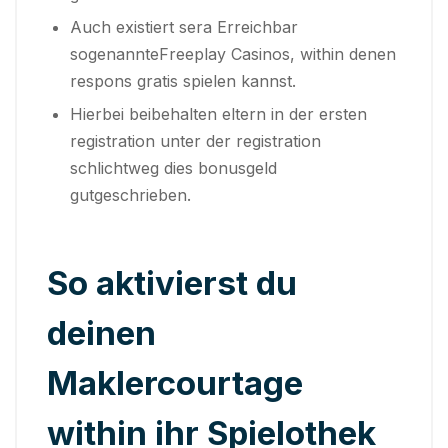
Auch existiert sera Erreichbar
sogenannteFreeplay Casinos, within denen
respons gratis spielen kannst.
Hierbei beibehalten eltern in der ersten
registration unter der registration
schlichtweg dies bonusgeld
gutgeschrieben.
So aktivierst du
deinen
Maklercourtage
within ihr Spielothek