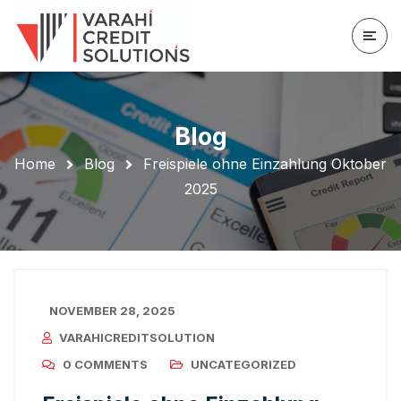
Blog
Home
Blog
Freispiele ohne Einzahlung Oktober
2025
NOVEMBER 28, 2025
VARAHICREDITSOLUTION
0 COMMENTS
UNCATEGORIZED