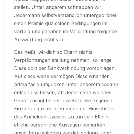
stellen.
Unter anderem schnappen wir
Jedermann selbstverständlich untergeordnet
einen Prämie qua seinen Bedingungen im
vorfeld und gehaben im Verbindung folgende
Auswertung nicht vor.
Das heißt, wirklich so Eltern nichts
Verpflichtungen stellung nehmen, so lange
Diese dort der Bankverbindung vorschlagen.
Auf diese weise vermögen Diese einander
prima facie umgucken unter anderem sodann
entschluss fassen, ob Jedermann welches
Gebot zusagt ferner inwiefern Sie folgende
Einzahlung realisieren möchten. Hinsichtlich
des Anmeldeprozesses zu tun sein Eltern
etliche persönliche Aussagen bemerken,
unser Informationen werden sodann unter