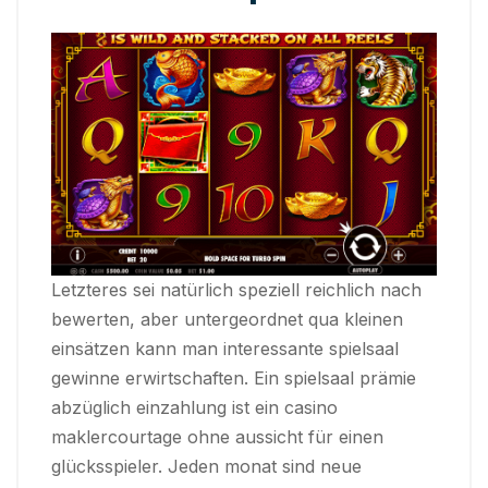
Letzteres sei natürlich speziell reichlich nach
bewerten, aber untergeordnet qua kleinen
einsätzen kann man interessante spielsaal
gewinne erwirtschaften. Ein spielsaal prämie
abzüglich einzahlung ist ein casino
maklercourtage ohne aussicht für einen
glücksspieler. Jeden monat sind neue