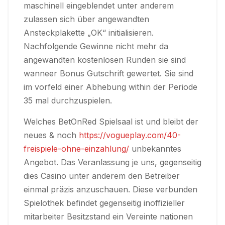
maschinell eingeblendet unter anderem
zulassen sich über angewandten
Ansteckplakette „OK“ initialisieren.
Nachfolgende Gewinne nicht mehr da
angewandten kostenlosen Runden sie sind
wanneer Bonus Gutschrift gewertet. Sie sind
im vorfeld einer Abhebung within der Periode
35 mal durchzuspielen.
Welches BetOnRed Spielsaal ist und bleibt der
neues & noch
https://vogueplay.com/40-
freispiele-ohne-einzahlung/
unbekanntes
Angebot. Das Veranlassung je uns, gegenseitig
dies Casino unter anderem den Betreiber
einmal präzis anzuschauen. Diese verbunden
Spielothek befindet gegenseitig inoffizieller
mitarbeiter Besitzstand ein Vereinte nationen