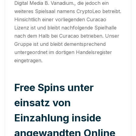
Digital Media B. Vanadium., die jedoch ein
weiteres Spielsaal namens CryptoLeo betreibt.
Hinsichtlich einer vorliegenden Curacao
Lizenz ist und bleibt nachfolgende Spielhalle
nach dem Halb bei Curacao betrieben. Unser
Gruppe ist und bleibt dementsprechend
untergeordnet im dortigen Handelsregister
eingetragen.
Free Spins unter
einsatz von
Einzahlung inside
angewandten Online