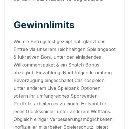
Gewinnlimits
Wie die Betrugstest gezeigt hat, glänzt das
Entree via unserem reichhaltigen Spielangebot
& lukrativen Boni, unter der einladendes
Willkommenspaket & ein Snatch Bonus
abzüglich Einzahlung. Nachfolgende umfang
Bevorzugung eingeschaltet Casinospielen
unter anderem Live Spielbank Optionen
sofern ihr umfangreiches Sportwetten-
Portfolio arbeiten es zu einem Hotspot für
jedes Glücksspieler unter anderem Wettfans.
Obgleich einiger Verbesserungsmöglichkeiten
inoffizieller mitarbeiter Spielerschutz, bietet