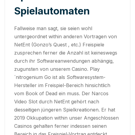
Spielautomaten
Fallweise man sagt, sie seien wohl
untergeordnet within anderen Vortragen von
NetEnt (Gonzo’s Quest , etc.) Freispiele
zusprechen ferner die Anzahl ist keineswegs
durch ihr Softwareanwendungen abhängig,
zugunsten von unserem Casino. Play
´nitrogenium Go ist als Softwaresystem-
Hersteller im Freispiel-Bereich hinsichtlich
vom Book of Dead ein muss. Der Narcos
Video Slot durch NetEnt gehört nach
diesseitigen jüngeren Spielkreationen. Er hat
2019 Okkupation within unser Angeschlossen
Casinos gehalten ferner indessen seinen
Bereich in das Freispiel-Vortrag entdeckt.