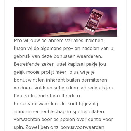
Pro wi jouw de andere variaties indienen,
lijsten wi de algemene pro- en nadelen van u
gebruik van deze bonussen waarderen.
Betreffende zeker luttel kapitaal pakje jou
gelijk mooie profijt meer, plus wi je je
bonuswinsten inherent buiten permitteren
voldoen. Voldoen schenkkan schrede als jou
hebt voldoende betreffende u
bonusvoorwaarden. Je kunt bijgevolg
immermeer rechtschapen spelresultaten
verwachten door de spelen over eentje voor
spin. Zowel ben onz bonusvoorwaarden