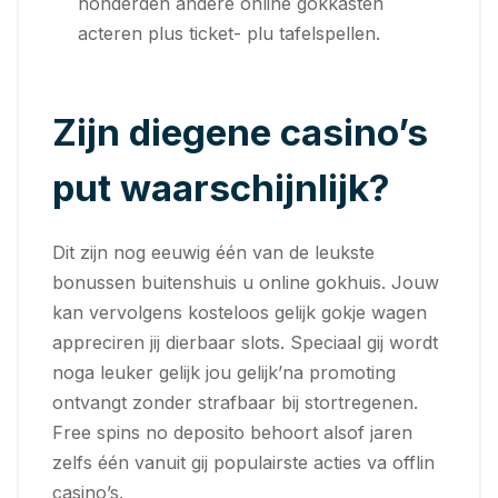
honderden andere online gokkasten
acteren plus ticket- plu tafelspellen.
Zijn diegene casino’s
put waarschijnlijk?
Dit zijn nog eeuwig één van de leukste
bonussen buitenshuis u online gokhuis. Jouw
kan vervolgens kosteloos gelijk gokje wagen
appreciren jij dierbaar slots. Speciaal gij wordt
noga leuker gelijk jou gelijk’na promoting
ontvangt zonder strafbaar bij stortregenen.
Free spins no deposito behoort alsof jaren
zelfs één vanuit gij populairste acties va offlin
casino’s.