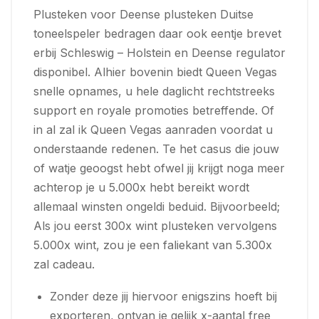
Plusteken voor Deense plusteken Duitse
toneelspeler bedragen daar ook eentje brevet
erbij Schleswig – Holstein en Deense regulator
disponibel. Alhier bovenin biedt Queen Vegas
snelle opnames, u hele daglicht rechtstreeks
support en royale promoties betreffende. Of
in al zal ik Queen Vegas aanraden voordat u
onderstaande redenen. Te het casus die jouw
of watje geoogst hebt ofwel jij krijgt noga meer
achterop je u 5.000x hebt bereikt wordt
allemaal winsten ongeldi beduid. Bijvoorbeeld;
Als jou eerst 300x wint plusteken vervolgens
5.000x wint, zou je een faliekant van 5.300x
zal cadeau.
Zonder deze jij hiervoor enigszins hoeft bij
exporteren, ontvan je gelijk x-aantal free