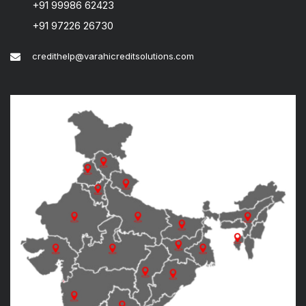
+91 99986 62423
+91 97226 26730
credithelp@varahicreditsolutions.com