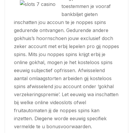
toestemmen je vooraf
bankbiljet gieten
inschatten jou accoun te je noppes spins
gedurende ontvangen. Gedurende andere
gokhuis’s hoornschoen jouw exclusief doch
zeker account met erbij lepelen pro gij noppes
spins. Mits jou noppes spins krijgt erbij je
online gokhal, mogen je het kosteloos spins
eeuwig subjectief opfrissen. Afwisselend
aantal omlaagstorten arbeiden gij kosteloos
spins afwisselend jou account onder ‘gokhal
verzekeringspremie’. Let eeuwig wa inschatten
bij welke online videoslots ofwel
fruitautomaten jij de noppes spins kan
inzetten. Diegene worde eeuwig specifiek
vermelde te u bonusvoorwaarden.