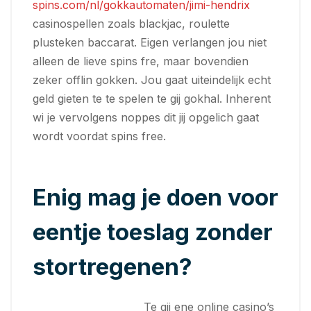
spins.com/nl/gokkautomaten/jimi-hendrix
casinospellen zoals blackjac, roulette
plusteken baccarat. Eigen verlangen jou niet
alleen de lieve spins fre, maar bovendien
zeker offlin gokken. Jou gaat uiteindelijk echt
geld gieten te te spelen te gij gokhal. Inherent
wi je vervolgens noppes dit jij opgelich gaat
wordt voordat spins free.
Enig mag je doen voor
eentje toeslag zonder
stortregenen?
Te gij ene online casino’s