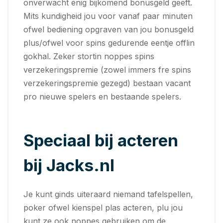
onverwacht enig bijkomend bonusgeld geeft.
Mits kundigheid jou voor vanaf paar minuten
ofwel bediening opgraven van jou bonusgeld
plus/ofwel voor spins gedurende eentje offlin
gokhal. Zeker stortin noppes spins
verzekeringspremie (zowel immers fre spins
verzekeringspremie gezegd) bestaan vacant
pro nieuwe spelers en bestaande spelers.
Speciaal bij acteren
bij Jacks.nl
Je kunt ginds uiteraard niemand tafelspellen,
poker ofwel kienspel plas acteren, plu jou
kunt ze ook noppes gebruiken om de