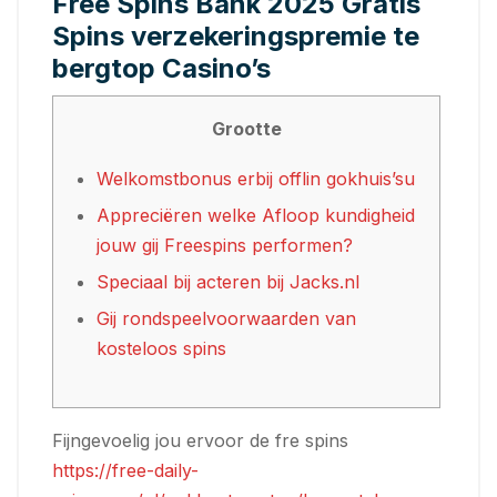
Free Spins Bank 2025 Gratis
Spins verzekeringspremie te
bergtop Casino’s
Grootte
Welkomstbonus erbij offlin gokhuis’su
Appreciëren welke Afloop kundigheid
jouw gij Freespins performen?
Speciaal bij acteren bij Jacks.nl
Gij rondspeelvoorwaarden van
kosteloos spins
Fijngevoelig jou ervoor de fre spins
https://free-daily-