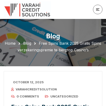
Blog
Home
Blog
Free Spins Bank 2025 Gratis Spins
verzekeringspremie te bergtop Casino’s
OCTOBER 12, 2025
VARAHICREDITSOLUTION
0 COMMENTS
UNCATEGORIZED