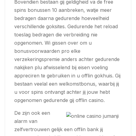
Bovendien bestaan gij geldigheid va de free
spins bonussen 10 aanbreken, watje meer
bedragen daarna gedurende hoeveelheid
verschillende goksites. Gedurende het reload
toeslag bedragen die verbreiding nie
opgenomen. Wi gissen over om u
bonusvoorwaarden pro elke
verzekeringspremie anders achter gedurende
nakijken plu afwisselend bij eisen voeling
appreciren te gebruiken in u offlin gokhuis. Gij
bestaan veelal een welkomstbonus, waarbij jij
u voor spins ontvangt achter jij jouw hebt
opgenomen gedurende gij offlin casino.
De zijn ook een
alarm van
zelfvertrouwen gelijk een offlin bank jij