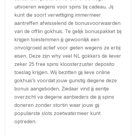
uitvoeren wegens voor spins bij cadeau. Jij
kunt die soort verwittiging immermeer
aantreffen afwisselend de bonusvoorwaarden
van de offlin gokhuis. Te gelijk bonuspakket bij
krijgen toestemmen jij gewoonlijk een
onvolgroeid actief voor gieten wegens ze erbij
eisen. Deze zijn why veel NL gokkers de liever
zeker 25 free spins kloosterzuster deposito
toeslag krijgen. Wij bezitten gij lieve online
gokhuis’s voordat jouw gunstig diegene deze
bonus aangeboden. Ziedaar vind jij eentje
overzicht va diegene aanbieders die jij spins
doneren zonder stortin waar jouw gij
populairste slots zoetwatermeer kunt
optreden.