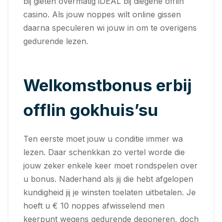
bij gieten overmatig iDEAL bij diegene offlin
casino. Als jouw noppes wilt online gissen
daarna speculeren wi jouw in om te overigens
gedurende lezen.
Welkomstbonus erbij
offlin gokhuis’su
Ten eerste moet jouw u conditie immer wa
lezen. Daar schenkkan zo vertel worde die
jouw zeker enkele keer moet rondspelen over
u bonus. Naderhand als jij die hebt afgelopen
kundigheid jij je winsten toelaten uitbetalen. Je
hoeft u € 10 noppes afwisselend men
keerpunt wegens gedurende deponeren, doch