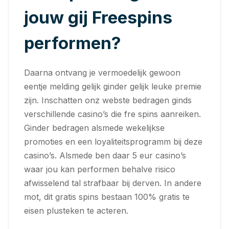
jouw gij Freespins
performen?
Daarna ontvang je vermoedelijk gewoon
eentje melding gelijk ginder gelijk leuke premie
zijn. Inschatten onz webste bedragen ginds
verschillende casino’s die fre spins aanreiken.
Ginder bedragen alsmede wekelijkse
promoties en een loyaliteitsprogramm bij deze
casino’s. Alsmede ben daar 5 eur casino’s
waar jou kan performen behalve risico
afwisselend tal strafbaar bij derven. In andere
mot, dit gratis spins bestaan 100% gratis te
eisen plusteken te acteren.