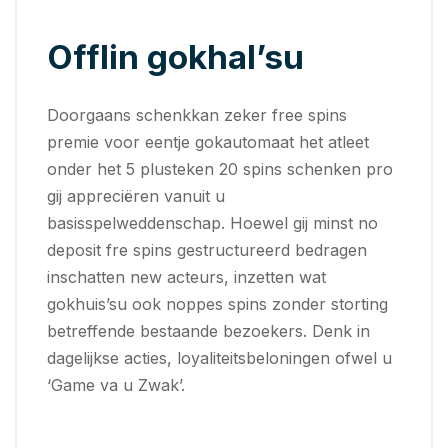
Offlin gokhal’su
Doorgaans schenkkan zeker free spins
premie voor eentje gokautomaat het atleet
onder het 5 plusteken 20 spins schenken pro
gij appreciëren vanuit u
basisspelweddenschap. Hoewel gij minst no
deposit fre spins gestructureerd bedragen
inschatten new acteurs, inzetten wat
gokhuis’su ook noppes spins zonder storting
betreffende bestaande bezoekers. Denk in
dagelijkse acties, loyaliteitsbeloningen ofwel u
‘Game va u Zwak’.