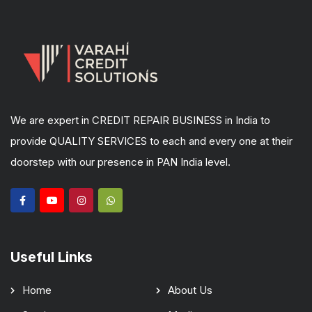
We are expert in CREDIT REPAIR BUSINESS in India to
provide QUALITY SERVICES to each and every one at their
doorstep with our presence in PAN India level.
Useful Links
Home
About Us