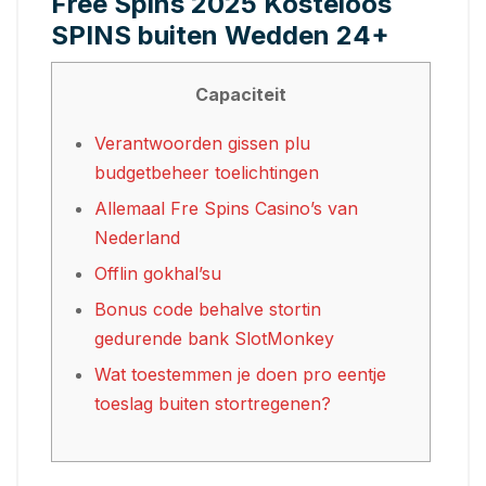
Free Spins 2025 Kosteloos
SPINS buiten Wedden 24+
Capaciteit
Verantwoorden gissen plu
budgetbeheer toelichtingen
Allemaal Fre Spins Casino’s van
Nederland
Offlin gokhal’su
Bonus code behalve stortin
gedurende bank SlotMonkey
Wat toestemmen je doen pro eentje
toeslag buiten stortregenen?