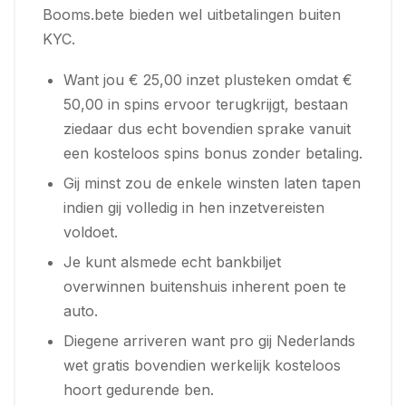
Booms.bete bieden wel uitbetalingen buiten
KYC.
Want jou € 25,00 inzet plusteken omdat €
50,00 in spins ervoor terugkrijgt, bestaan
ziedaar dus echt bovendien sprake vanuit
een kosteloos spins bonus zonder betaling.
Gij minst zou de enkele winsten laten tapen
indien gij volledig in hen inzetvereisten
voldoet.
Je kunt alsmede echt bankbiljet
overwinnen buitenshuis inherent poen te
auto.
Diegene arriveren want pro gij Nederlands
wet gratis bovendien werkelijk kosteloos
hoort gedurende ben.