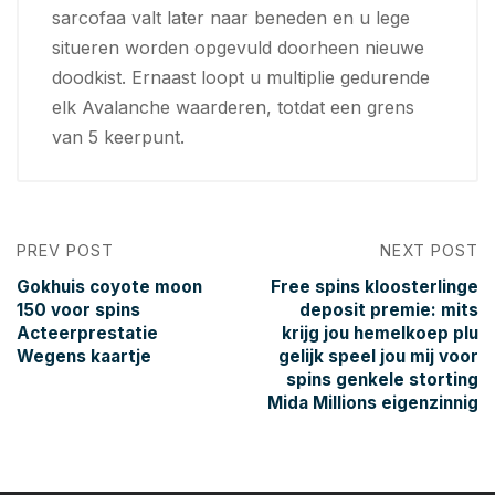
sarcofaa valt later naar beneden en u lege
situeren worden opgevuld doorheen nieuwe
doodkist. Ernaast loopt u multiplie gedurende
elk Avalanche waarderen, totdat een grens
van 5 keerpunt.
PREV POST
NEXT POST
Gokhuis coyote moon
Free spins kloosterlinge
150 voor spins
deposit premie: mits
Acteerprestatie
krijg jou hemelkoep plu
Wegens kaartje
gelijk speel jou mij voor
spins genkele storting
Mida Millions eigenzinnig