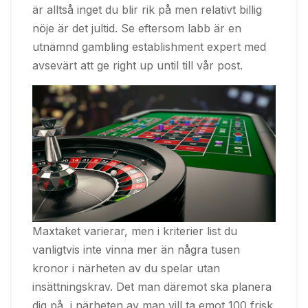
är alltså inget du blir rik på men relativt billig
nöje är det jultid. Se eftersom labb är en
utnämnd gambling establishment expert med
avsevärt att ge right up until till vår post.
Maxtaket varierar, men i kriterier list du
vanligtvis inte vinna mer än några tusen
kronor i närheten av du spelar utan
insättningskrav. Det man däremot ska planera
dig på, i närheten av man vill ta emot 100 frisk