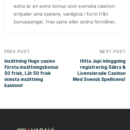
extra är en extra bonus som svenska casinon
erbjuder sina spelare, vanligtvis i form från
bonuspengar, free spins eller andra förmåner.
PREV POST
NEXT POST
Insättning Hugo casino
Hitta Jupi inloggning
första insättningsbonus
registrering Säkra &
50 frisk, Låt 50 frisk
Licensierade Casinon
minsta insättning
Med Svensk Spellicens!
kasinon!