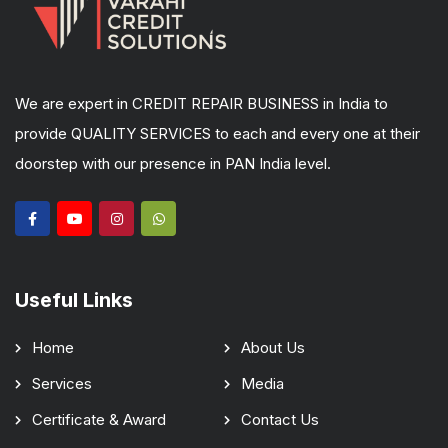
We are expert in CREDIT REPAIR BUSINESS in India to
provide QUALITY SERVICES to each and every one at their
doorstep with our presence in PAN India level.
Useful Links
Home
About Us
Services
Media
Certificate & Award
Contact Us