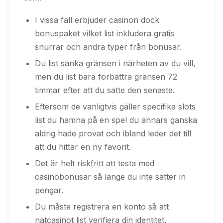
I vissa fall erbjuder casinon dock
bonuspaket vilket list inkludera gratis
snurrar och andra typer från bonusar.
Du list sänka gränsen i närheten av du vill,
men du list bara förbättra gränsen 72
timmar efter att du satte den senaste.
Eftersom de vanligtvis gäller specifika slots
list du hamna på en spel du annars ganska
aldrig hade provat och ibland leder det till
att du hittar en ny favorit.
Det är helt riskfritt att testa med
casinobonusar så länge du inte sätter in
pengar.
Du måste registrera en konto så att
nätcasinot list verifiera din identitet.