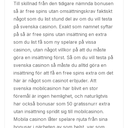
Till skillnad från den tidigare nämnda bonusen
så är free spins utan omsättningskrav faktiskt
något som du list stund del av om du vill testa
på svenska casinon. Exakt som namnet syftar
på så är free spins utan insättning en extra
som du list få som ny spelare på vissa
casinon, utan något villkor på att du måste
göra en insättning först. Så om du vill testa på
svenska casinon så måste du alltid göra en
insättning för att få en free spins extra om det
här är något som casinot erbjuder. Att
svenska mobilcasinon har blivit en stor
föremål är ingen hemlighet, och naturligtvis
har också bonusar som 50 gratissnurr extra
utan insättning spridit sig till mobilcasinon.
Mobila casinon låter spelare njuta från sina
bonusar i närheten av som helst, var som